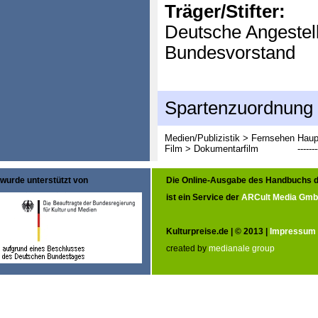
Träger/Stifter:
Deutsche Angestel
Bundesvorstand
Spartenzuordnung
Medien/Publizistik > Fernsehen
Haup
Film > Dokumentarfilm
-------
wurde unterstützt von
Die Online-Ausgabe des Handbuchs d
ist ein Service der
ARCult Media Gm
Kulturpreise.de | © 2013 |
Impressum
created by
medianale group