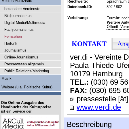
Medien/Publizistik
Reichweite:
Sprachraum 
Datenbank-ID:
392 / 902
besondere Verdienste
Bildjournalismus
Verleihung:
Termin:
noch
Weitere Auf
Digital Media/Multimedia
Öffentl. Vera
Fachjournalismus
Fernsehen
KONTAKT
Ans
Hörfunk
Journalismus
ver.di - Vereinte 
Online-Journalismus
Paula-Thiede-Ufe
Pressewesen allgemein
Public Relations/Marketing
10179 Hamburg
Musik
TEL.:
(030) 69 56
Weitere (u.a. Politische Kultur)
FAX:
(030) 695 6
pressestelle [ät]
Die Online-Ausgabe des
www.verdi.de
Handbuchs der Kulturpreise
ist ein Service der
Beschreibung