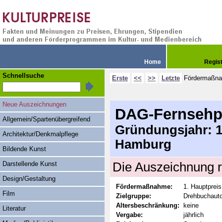
Home
Regis
Schnellsuche
Erste
<<
>>
Letzte
Fördermaßn
Neue Auszeichnungen
DAG-Fernsehp
Allgemein/Spartenübergreifend
Gründungsjahr: 19
Architektur/Denkmalpflege
Hamburg
Bildende Kunst
Darstellende Kunst
Die Auszeichnung r
Design/Gestaltung
Fördermaßnahme:
1. Hauptpreis
Film
Zielgruppe:
Drehbuchaut
Altersbeschränkung:
keine
Literatur
Vergabe:
jährlich