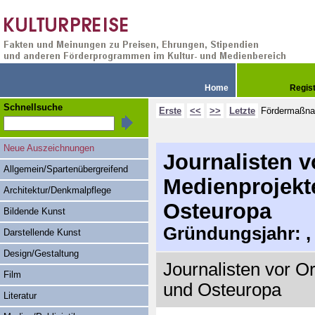
Home
Regis
Schnellsuche
Erste
<<
>>
Letzte
Fördermaßn
Neue Auszeichnungen
Journalisten vo
Allgemein/Spartenübergreifend
Medienprojekte
Architektur/Denkmalpflege
Osteuropa
Bildende Kunst
Gründungsjahr: , 
Darstellende Kunst
Design/Gestaltung
Journalisten vor Or
Film
und Osteuropa
Literatur