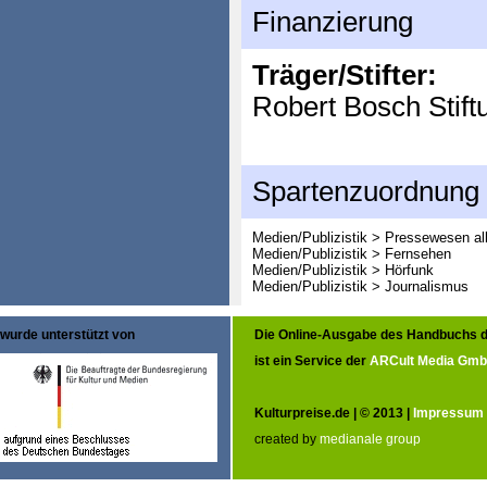
Finanzierung
Träger/Stifter:
Robert Bosch Stift
Spartenzuordnung
Medien/Publizistik > Pressewesen al
Medien/Publizistik > Fernsehen
Medien/Publizistik > Hörfunk
Medien/Publizistik > Journalismus
wurde unterstützt von
Die Online-Ausgabe des Handbuchs d
ist ein Service der
ARCult Media Gm
Kulturpreise.de | © 2013 |
Impressum
created by
medianale group