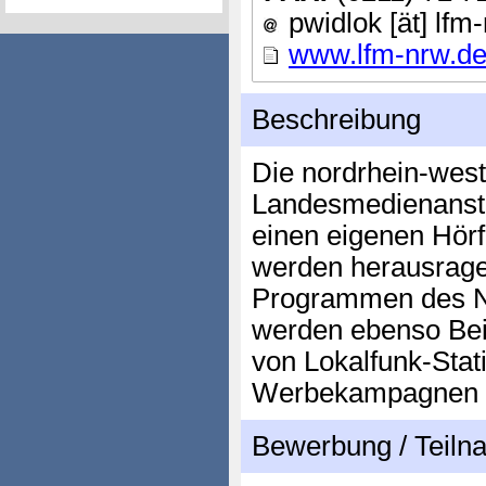
pwidlok [ät] lfm
www.lfm-nrw.d
Beschreibung
Die nordrhein-west
Landesmedienanstal
einen eigenen Hörf
werden herausrage
Programmen des N
werden ebenso Be
von Lokalfunk-Stat
Werbekampagnen u
Bewerbung / Teil