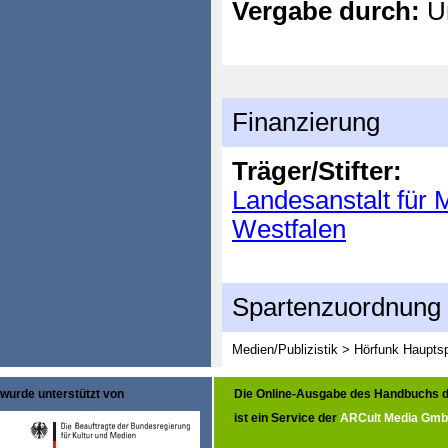
Vergabe durch:
Un
Finanzierung
Träger/Stifter:
Landesanstalt für 
Westfalen
Spartenzuordnung
Medien/Publizistik > Hörfunk
Hauptsp
wurde unterstützt von
Die Online-Ausgabe des Handbuchs d
ist ein Service der
ARCult Media Gm