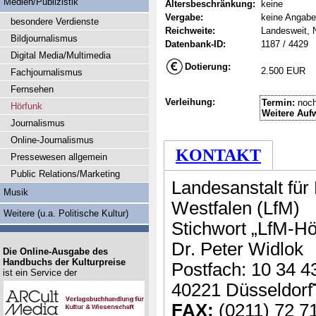
Medien/Publizistik
Altersbeschränkung:
keine
Vergabe:
keine Angabe
besondere Verdienste
Reichweite:
Landesweit, 
Bildjournalismus
Datenbank-ID:
1187 / 4429
Digital Media/Multimedia
Dotierung:
2.500 EUR
Fachjournalismus
Fernsehen
Verleihung:
Termin:
noch
Hörfunk
Weitere Auf
Journalismus
Online-Journalismus
KONTAKT
Pressewesen allgemein
Public Relations/Marketing
Landesanstalt für
Musik
Westfalen (LfM)
Weitere (u.a. Politische Kultur)
Stichwort „LfM-Hö
Dr. Peter Widlok
Die Online-Ausgabe des
Handbuchs der Kulturpreise
Postfach: 10 34 4
ist ein Service der
40221 Düsseldorf
FAX:
(0211) 72 7