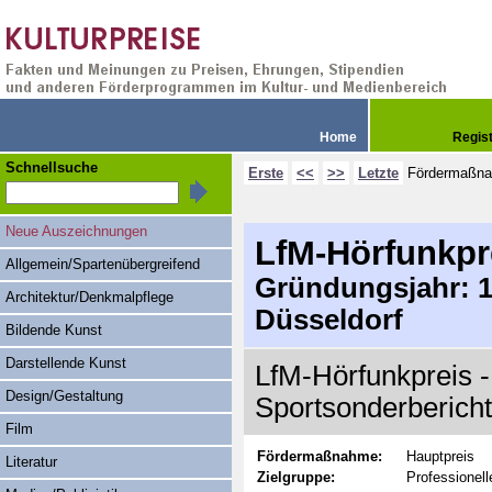
Home
Regis
Schnellsuche
Erste
<<
>>
Letzte
Fördermaßn
Neue Auszeichnungen
LfM-Hörfunkpr
Allgemein/Spartenübergreifend
Gründungsjahr: 19
Architektur/Denkmalpflege
Düsseldorf
Bildende Kunst
Darstellende Kunst
LfM-Hörfunkpreis -
Design/Gestaltung
Sportsonderbericht
Film
Fördermaßnahme:
Hauptpreis
Literatur
Zielgruppe:
Professionell