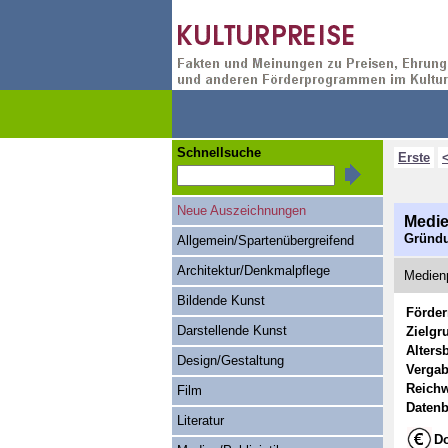
Schnellsuche
Erste
Neue Auszeichnungen
Medi
Gründu
Allgemein/Spartenübergreifend
Architektur/Denkmalpflege
Medien
Bildende Kunst
Förde
Darstellende Kunst
Zielgr
Alters
Design/Gestaltung
Vergab
Reichw
Film
Datenb
Literatur
Do