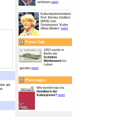
verliehen
mehr
Kulturstaatsministerin
Prof. Monika Grütters
(BKM) zum
Sonderpreis "Kultur
öffnet Welten"
mehr
Preise-Talk
1852 wurde in
Berlin der
Schinkel-
Wettbewerb
ins
Leben
gerufen
mehr
Preisfragen
ter als
Wie kommt man ins
us
Handbuch der
Kulturpreise?
mehr