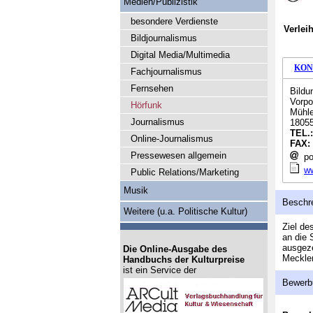
Medien/Publizistik
besondere Verdienste
Verlei
Bildjournalismus
Digital Media/Multimedia
KON
Fachjournalismus
Fernsehen
Bildu
Vorp
Hörfunk
Mühle
Journalismus
1805
TEL.
Online-Journalismus
FAX:
Pressewesen allgemein
po
ww
Public Relations/Marketing
Musik
Beschr
Weitere (u.a. Politische Kultur)
Ziel de
an die 
ausgeze
Die Online-Ausgabe des
Mecklen
Handbuchs der Kulturpreise
ist ein Service der
Bewerb