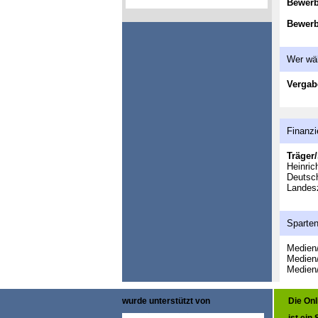
Bewer
Bewerb
Wer wä
Vergab
Finanzi
Träger/
Heinric
Deutsc
Landesz
Sparte
Medien/
Medien/
Medien/
wurde unterstützt von
Die On