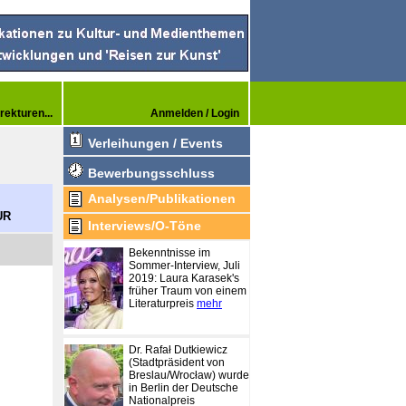
rekturen...
Anmelden / Login
Verleihungen / Events
Bewerbungsschluss
Analysen/Publikationen
UR
Interviews/O-Töne
Bekenntnisse im
Sommer-Interview, Juli
2019: Laura Karasek's
früher Traum von einem
Literaturpreis
mehr
Dr. Rafał Dutkiewicz
(Stadtpräsident von
Breslau/Wrocław) wurde
in Berlin der Deutsche
Nationalpreis