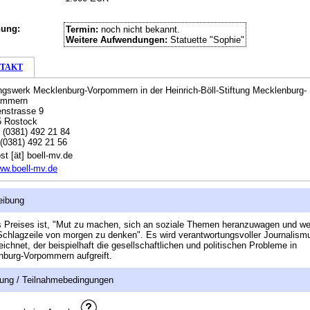
hung:
Termin:
noch nicht bekannt.
Weitere Aufwendungen:
Statuette "Sophie"
TAKT
ngswerk Mecklenburg-Vorpommern in der Heinrich-Böll-Stiftung Mecklenburg-
ommern
nstrasse 9
5 Rostock
:
(0381) 492 21 84
(0381) 492 21 56
st [ät] boell-mv.de
w.boell-mv.de
eibung
s Preises ist, "Mut zu machen, sich an soziale Themen heranzuwagen und wei
Schlagzeile von morgen zu denken". Es wird verantwortungsvoller Journalism
ichnet, der beispielhaft die gesellschaftlichen und politischen Probleme in
burg-Vorpommern aufgreift.
ung / Teilnahmebedingungen