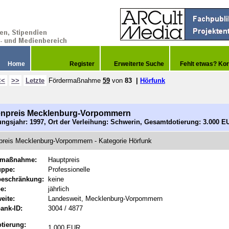
Home
Register
Erweiterte Suche
Fehlt etwas? Kor
<<
>>
Letzte
Fördermaßnahme
59
von
83
|
Hörfunk
enpreis Mecklenburg-Vorpommern
ngsjahr: 1997, Ort der Verleihung: Schwerin, Gesamtdotierung: 3.000 E
preis Mecklenburg-Vorpommern - Kategorie Hörfunk
rmaßnahme:
Hauptpreis
uppe:
Professionelle
beschränkung:
keine
e:
jährlich
eite:
Landesweit, Mecklenburg-Vorpommern
ank-ID:
3004 / 4877
tierung:
1.000 EUR