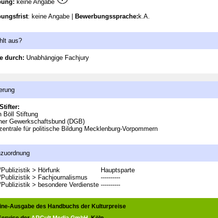
bung:
keine Angabe
ungsfrist
: keine Angabe |
Bewerbungssprache:
k.A.
hlt aus?
e durch:
Unabhängige Fachjury
erung
Stifter:
h Böll Stiftung
her Gewerkschaftsbund (DGB)
entrale für politische Bildung Mecklenburg-Vorpommern
nzuordnung
Publizistik > Hörfunk
Hauptsparte
Publizistik > Fachjournalismus
----------
Publizistik > besondere Verdienste
----------
line-Ausgabe des Handbuchs der Kulturpreise