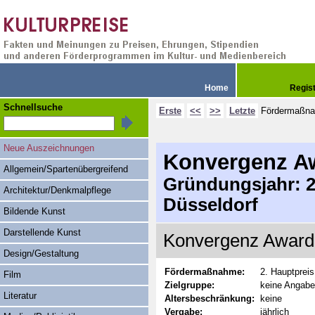
Home
Regis
Schnellsuche
Erste
<<
>>
Letzte
Fördermaßn
Neue Auszeichnungen
Konvergenz A
Allgemein/Spartenübergreifend
Gründungsjahr: 20
Architektur/Denkmalpflege
Düsseldorf
Bildende Kunst
Darstellende Kunst
Konvergenz Award 
Design/Gestaltung
Fördermaßnahme:
2. Hauptpreis
Film
Zielgruppe:
keine Angabe
Literatur
Altersbeschränkung:
keine
Vergabe:
jährlich