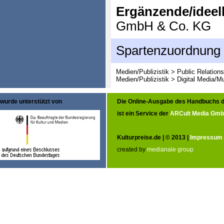
Ergänzende/ideell
GmbH & Co. KG
Spartenzuordnung
Medien/Publizistik > Public Relation
Medien/Publizistik > Digital Media/M
wurde unterstützt von
Die Online-Ausgabe des Handbuchs d
ist ein Service der
ARCult Media Gm
Kulturpreise.de | © 2013 |
Impressum
created by
medianale group