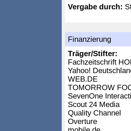
Vergabe durch:
St
Finanzierung
Träger/Stifter:
Fachzeitschrift 
Yahoo! Deutschlan
WEB.DE
TOMORROW FO
SevenOne Interact
Scout 24 Media
Quality Channel
Overture
mobile.de