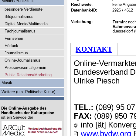
Medien/Publizistik
Reichweite:
keine Angabe
besondere Verdienste
Datenbank-ID:
2926 / 4612
Bildjournalismus
Verleihung:
Termin:
noch
Digital Media/Multimedia
Rahmenvera
Fachjournalismus
duesseldorf 
Fernsehen
Hörfunk
KONTAKT
Journalismus
Online-Journalismus
Online-Vermarkte
Pressewesen allgemein
Bundesverband Di
Public Relations/Marketing
Ulrike Piesch
Musik
Weitere (u.a. Politische Kultur)
TEL.:
(089) 95 07
Die Online-Ausgabe des
Handbuchs der Kulturpreise
FAX:
(089) 950 7
ist ein Service der
info [ät] Konve
www.bvdw.org
P