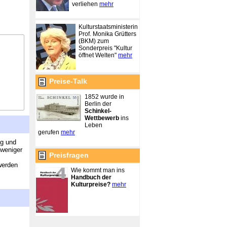
verliehen
mehr
Kulturstaatsministerin
Prof. Monika Grütters
(BKM) zum
Sonderpreis "Kultur
öffnet Welten"
mehr
Preise-Talk
1852 wurde in
Berlin der
Schinkel-
Wettbewerb
ins
Leben
gerufen
mehr
ng und
 weniger
Preisfragen
werden
Wie kommt man ins
Handbuch der
Kulturpreise?
mehr