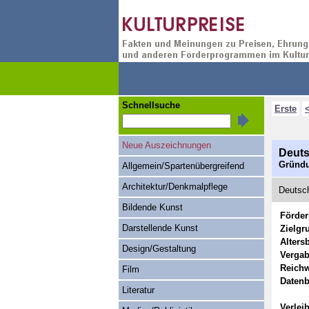
Schnellsuche
Erste
Neue Auszeichnungen
Deuts
Gründu
Allgemein/Spartenübergreifend
Architektur/Denkmalpflege
Deutsch
Bildende Kunst
Förde
Darstellende Kunst
Zielgr
Alters
Design/Gestaltung
Vergab
Reichw
Film
Datenb
Literatur
Verlei