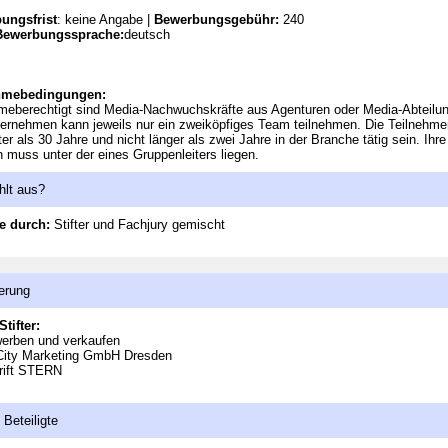
ungsfrist
: keine Angabe |
Bewerbungsgebühr:
240
Bewerbungssprache:
deutsch
hmebedingungen:
meberechtigt sind Media-Nachwuchskräfte aus Agenturen oder Media-Abteilu
ernehmen kann jeweils nur ein zweiköpfiges Team teilnehmen. Die Teilnehme
lter als 30 Jahre und nicht länger als zwei Jahre in der Branche tätig sein. Ihre
n muss unter der eines Gruppenleiters liegen.
hlt aus?
e durch:
Stifter und Fachjury gemischt
erung
Stifter:
werben und verkaufen
 City Marketing GmbH Dresden
rift STERN
 Beteiligte