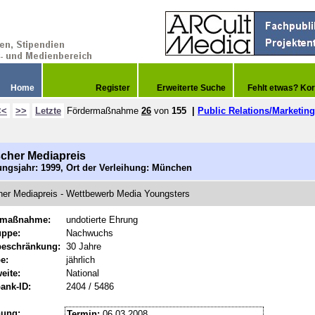
Home
Register
Erweiterte Suche
Fehlt etwas? Kor
<<
>>
Letzte
Fördermaßnahme
26
von
155
|
Public Relations/Marketing
cher Mediapreis
ngsjahr: 1999, Ort der Verleihung: München
er Mediapreis - Wettbewerb Media Youngsters
rmaßnahme:
undotierte Ehrung
uppe:
Nachwuchs
beschränkung:
30 Jahre
e:
jährlich
eite:
National
ank-ID:
2404 / 5486
hung:
Termin:
06.03.2008