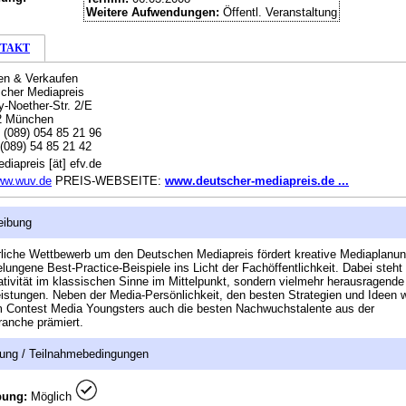
Weitere Aufwendungen:
Öffentl. Veranstaltung
TAKT
en & Verkaufen
cher Mediapreis
Noether-Str. 2/E
2 München
:
(089) 054 85 21 96
(089) 54 85 21 42
diapreis [ät] efv.de
ww.wuv.de
PREIS-WEBSEITE:
www.deutscher-mediapreis.de ...
eibung
rliche Wettbewerb um den Deutschen Mediapreis fördert kreative Mediaplanu
elungene Best-Practice-Beispiele ins Licht der Fachöffentlichkeit. Dabei steht
ativität im klassischen Sinne im Mittelpunkt, sondern vielmehr herausragende
istungen. Neben der Media-Persönlichkeit, den besten Strategien und Ideen 
 Contest Media Youngsters auch die besten Nachwuchstalente aus der
anche prämiert.
ung / Teilnahmebedingungen
bung:
Möglich