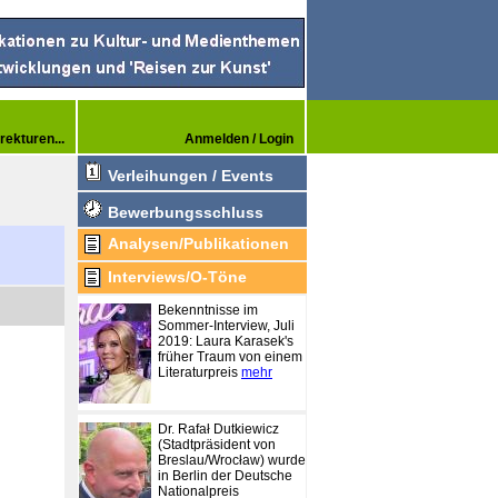
rekturen...
Anmelden / Login
Verleihungen / Events
Bewerbungsschluss
Analysen/Publikationen
Interviews/O-Töne
Bekenntnisse im
Sommer-Interview, Juli
2019: Laura Karasek's
früher Traum von einem
Literaturpreis
mehr
Dr. Rafał Dutkiewicz
(Stadtpräsident von
Breslau/Wrocław) wurde
in Berlin der Deutsche
Nationalpreis