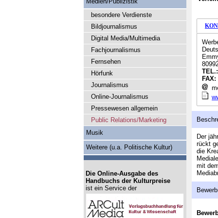
Medien/Publizistik
besondere Verdienste
KON
Bildjournalismus
Digital Media/Multimedia
Werb
Deuts
Fachjournalismus
Emmy-
Fernsehen
8099
TEL.
Hörfunk
FAX:
Journalismus
me
Online-Journalismus
w
Pressewesen allgemein
Beschr
Public Relations/Marketing
Musik
Der jäh
rückt g
Weitere (u.a. Politische Kultur)
die Kre
Mediale
mit dem
Mediabr
Die Online-Ausgabe des
Handbuchs der Kulturpreise
ist ein Service der
Bewerb
Bewer