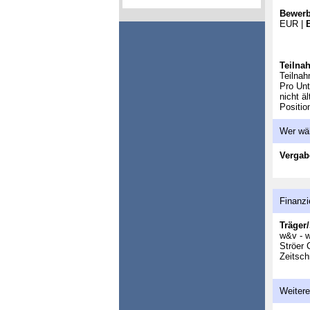
Bewerb
EUR |
Teilna
Teilnah
Pro Unt
nicht ä
Positio
Wer wä
Vergab
Finanzi
Träger/
w&v - 
Ströer
Zeitsch
Weitere