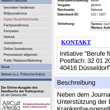
Altersbeschränkung:
keine
Medien/Publizistik
Vergabe:
jährlich
besondere Verdienste
Reichweite:
National
Bildjournalismus
Datenbank-ID:
131 / 1427
Digital Media/Multimedia
Verleihung:
Termin:
noch
Fachjournalismus
Weitere Auf
Fernsehen
Hörfunk
KONTAKT
Journalismus
Online-Journalismus
Initiative "Berufe 
Pressewesen allgemein
Postfach: 32 01 2
Public Relations/Marketing
40416 Düsseldorf
Musik
Weitere (u.a. Politische Kultur)
Beschreibung
Die Online-Ausgabe des
Handbuchs der Kulturpreise
Neben dem Journali
ist ein Service der
Unterstützung der
Krankenhausgesell