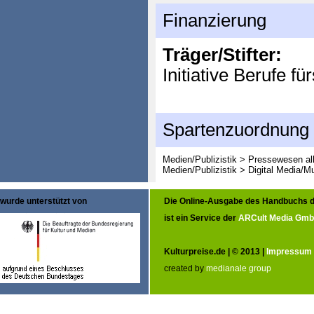
Finanzierung
Träger/Stifter:
Initiative Berufe f
Spartenzuordnung
Medien/Publizistik > Pressewesen al
Medien/Publizistik > Digital Media/M
wurde unterstützt von
Die Online-Ausgabe des Handbuchs d
ist ein Service der
ARCult Media Gm
Kulturpreise.de | © 2013 |
Impressum
created by
medianale group