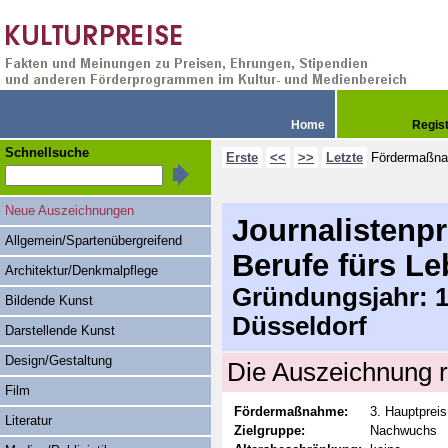
Home
Regis
Schnellsuche
Erste
<<
>>
Letzte
Fördermaßn
Neue Auszeichnungen
Journalistenpre
Allgemein/Spartenübergreifend
Berufe fürs L
Architektur/Denkmalpflege
Gründungsjahr: 19
Bildende Kunst
Düsseldorf
Darstellende Kunst
Design/Gestaltung
Die Auszeichnung r
Film
Fördermaßnahme:
3. Hauptpreis
Literatur
Zielgruppe:
Nachwuchs