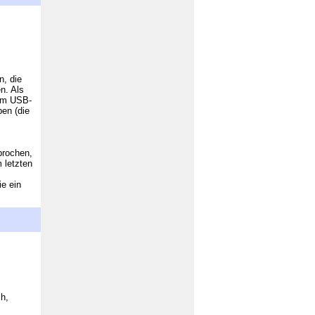
n, die
n. Als
nem USB-
en (die
prochen,
 letzten
ie ein
ch,