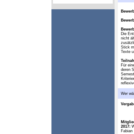
Bewer
Bewerb
Bewerb
Die Ent
nicht ä
zusätzl
Stick m
Texte u
Teilna
Für ein
deren S
Semeste
Kriteri
reflexi
Wer wä
Vergab
Mitglie
2017:
Wi
Fabian