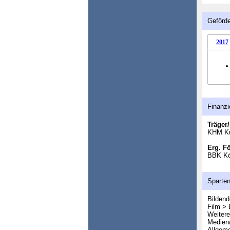
Geförde
2017
Finanzi
Träger/
KHM Ku
Erg. F
BBK Kö
Sparte
Bildend
Film > 
Weitere
Medien/
Allgeme