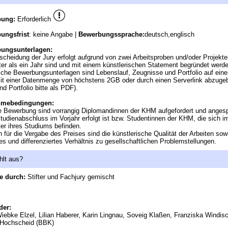
bung:
Erforderlich
ungsfrist
: keine Angabe |
Bewerbungssprache:
deutsch,englisch
ungsunterlagen:
scheidung der Jury erfolgt aufgrund von zwei Arbeitsproben und/oder Projekte
lter als ein Jahr sind und mit einem künstlerischen Statement begründet werde
iche Bewerbungsunterlagen sind Lebenslauf, Zeugnisse und Portfolio auf ei
it einer Datenmenge von höchstens 2GB oder durch einen Serverlink abzugeb
nd Portfolio bitte als PDF).
hmebedingungen:
e Bewerbung sind vorrangig Diplomandinnen der KHM aufgefordert und anges
tudienabschluss im Vorjahr erfolgt ist bzw. Studentinnen der KHM, die sich im
r ihres Studiums befinden.
en für die Vergabe des Preises sind die künstlerische Qualität der Arbeiten sow
ves und differenziertes Verhältnis zu gesellschaftlichen Problemstellungen.
hlt aus?
e durch:
Stifter und Fachjury gemischt
der:
ebke Elzel, Lilian Haberer, Karin Lingnau, Soveig Klaßen, Franziska Windis
 Hochscheid (BBK)