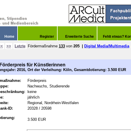
Home
Register
Erweiterte Suche
Fehlt etwas? Kor
<<
>>
Letzte
Fördermaßnahme
133
von
205
|
Digital Media/Multimedia
örderpreis für Künstlerinnen
ngsjahr: 2016, Ort der Verleihung: Köln, Gesamtdotierung: 3.500 EUR
rmaßnahme:
Förderpreis
uppe:
Nachwuchs, Studierende
beschränkung:
keine
e:
jährlich
eite:
Regional, Nordrhein-Westfalen
ank-ID:
20328 / 20598
tierung:
3.500 EUR