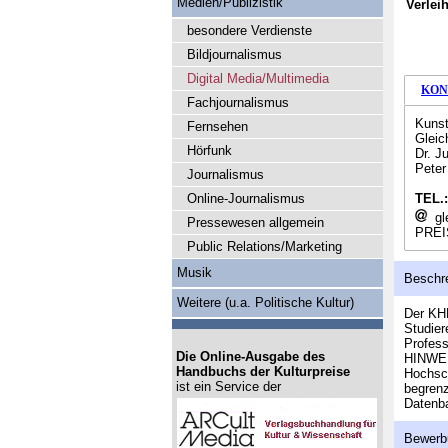
Medien/Publizistik
Verlei
besondere Verdienste
Bildjournalismus
Digital Media/Multimedia
KON
Fachjournalismus
Kunst
Fernsehen
Gleic
Hörfunk
Dr. J
Peter
Journalismus
Online-Journalismus
TEL.
gl
Pressewesen allgemein
PREI
Public Relations/Marketing
Musik
Beschr
Weitere (u.a. Politische Kultur)
Der KHM
Studier
Profess
Die Online-Ausgabe des
HINWEIS
Handbuchs der Kulturpreise
Hochsch
ist ein Service der
begrenz
Datenba
Bewerb