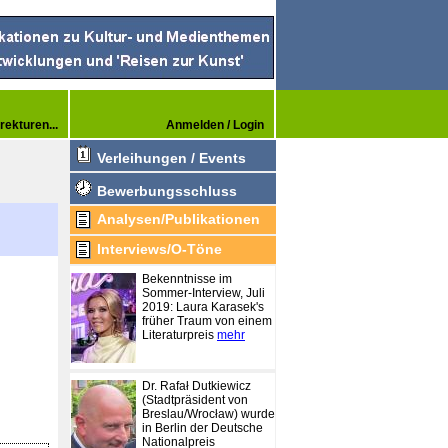
rekturen...
Anmelden / Login
Verleihungen / Events
Bewerbungsschluss
Analysen/Publikationen
Interviews/O-Töne
Bekenntnisse im
Sommer-Interview, Juli
2019: Laura Karasek's
früher Traum von einem
Literaturpreis
mehr
Dr. Rafał Dutkiewicz
(Stadtpräsident von
Breslau/Wrocław) wurde
in Berlin der Deutsche
Nationalpreis