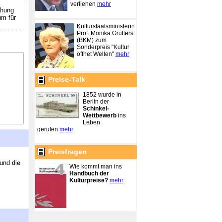
verliehen
mehr
chung
um für
Kulturstaatsministerin
Prof. Monika Grütters
(BKM) zum
Sonderpreis "Kultur
öffnet Welten"
mehr
Preise-Talk
1852 wurde in
Berlin der
Schinkel-
Wettbewerb
ins
Leben
gerufen
mehr
Preisfragen
und die
Wie kommt man ins
Handbuch der
Kulturpreise?
mehr