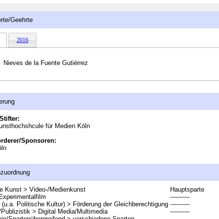
rte/Geehrte
2016
Nieves de la Fuente Gutiérrez
erung
Stifter:
nsthochshcule für Medien Köln
örderer/Sponsoren:
ln
nzuordnung
e Kunst > Video-/Medienkunst
Hauptsparte
Experimentalfilm
----------
 (u.a. Politische Kultur) > Förderung der Gleichberechtigung
----------
Publizistik > Digital Media/Multimedia
----------
in/Spartenübergreifend > verschiedene Sparten
----------