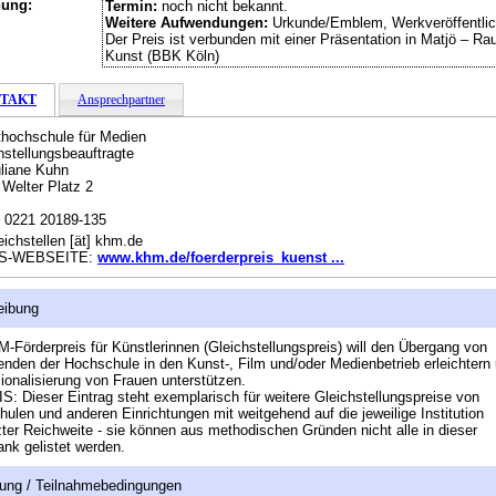
hung:
Termin:
noch nicht bekannt.
Weitere Aufwendungen:
Urkunde/Emblem, Werkveröffentli
Der Preis ist verbunden mit einer Präsentation in Matjö – Ra
Kunst (BBK Köln)
TAKT
Ansprechpartner
hochschule für Medien
hstellungsbeauftragte
uliane Kuhn
 Welter Platz 2
:
0221 20189-135
eichstellen [ät] khm.de
S-WEBSEITE:
www.khm.de/foerderpreis_kuenst ...
eibung
-Förderpreis für Künstlerinnen (Gleichstellungspreis) will den Übergang von
enden der Hochschule in den Kunst-, Film und/oder Medienbetrieb erleichtern 
ionalisierung von Frauen unterstützen.
: Dieser Eintrag steht exemplarisch für weitere Gleichstellungspreise von
ulen und anderen Einrichtungen mit weitgehend auf die jeweilige Institution
ter Reichweite - sie können aus methodischen Gründen nicht alle in dieser
nk gelistet werden.
ung / Teilnahmebedingungen