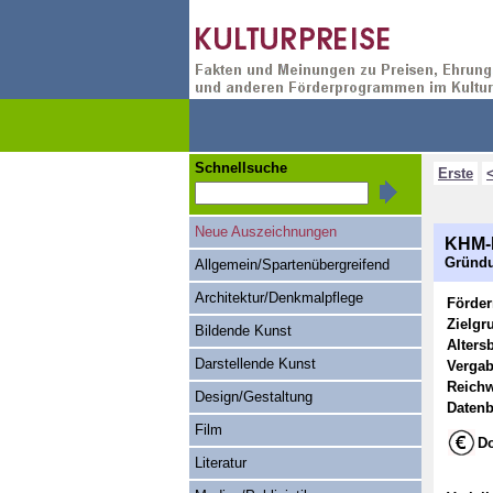
Schnellsuche
Erste
Neue Auszeichnungen
KHM-F
Gründu
Allgemein/Spartenübergreifend
Architektur/Denkmalpflege
Förde
Zielgr
Bildende Kunst
Alters
Darstellende Kunst
Vergab
Reichw
Design/Gestaltung
Datenb
Film
Do
Literatur