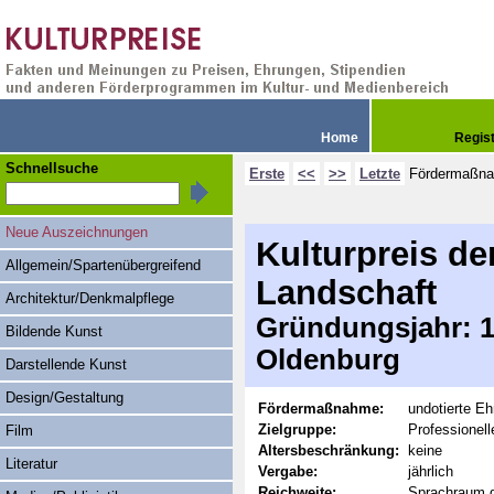
Home
Regis
Schnellsuche
Erste
<<
>>
Letzte
Fördermaßn
Neue Auszeichnungen
Kulturpreis d
Allgemein/Spartenübergreifend
Landschaft
Architektur/Denkmalpflege
Gründungsjahr: 19
Bildende Kunst
Oldenburg
Darstellende Kunst
Design/Gestaltung
Fördermaßnahme:
undotierte Eh
Zielgruppe:
Professionell
Film
Altersbeschränkung:
keine
Literatur
Vergabe:
jährlich
Reichweite:
Sprachraum 