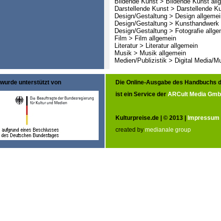
Bildende Kunst > Bildende Kunst all
Darstellende Kunst > Darstellende K
Design/Gestaltung > Design allgemei
Design/Gestaltung > Kunsthandwerk 
Design/Gestaltung > Fotografie allge
Film > Film allgemein
Literatur > Literatur allgemein
Musik > Musik allgemein
Medien/Publizistik > Digital Media/M
wurde unterstützt von
Die Online-Ausgabe des Handbuchs d
ist ein Service der
ARCult Media Gm
Kulturpreise.de | © 2013 |
Impressum
created by
medianale group