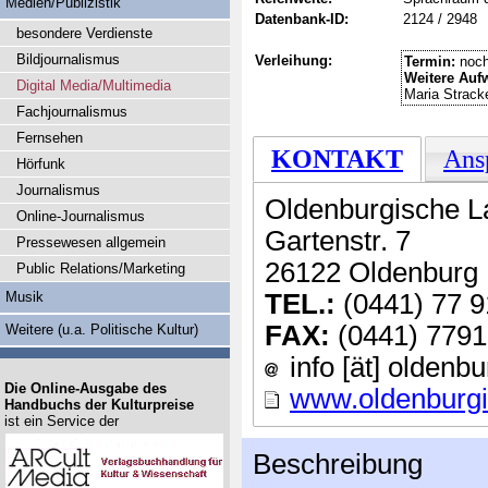
Medien/Publizistik
Datenbank-ID:
2124 / 2948
besondere Verdienste
Bildjournalismus
Verleihung:
Termin:
noch
Weitere Auf
Digital Media/Multimedia
Maria Stracke
Fachjournalismus
Fernsehen
KONTAKT
Ans
Hörfunk
Journalismus
Oldenburgische L
Online-Journalismus
Gartenstr. 7
Pressewesen allgemein
26122 Oldenburg
Public Relations/Marketing
Musik
TEL.:
(0441) 77 9
FAX:
(0441) 7791
Weitere (u.a. Politische Kultur)
info [ät] oldenb
Die Online-Ausgabe des
www.oldenburgi
Handbuchs der Kulturpreise
ist ein Service der
Beschreibung