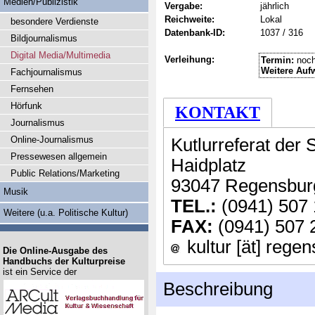
Medien/Publizistik
Vergabe:
jährlich
Reichweite:
Lokal
besondere Verdienste
Datenbank-ID:
1037 / 316
Bildjournalismus
Digital Media/Multimedia
Verleihung:
Termin:
noch
Weitere Auf
Fachjournalismus
Fernsehen
Hörfunk
KONTAKT
Journalismus
Online-Journalismus
Kutlurreferat der
Pressewesen allgemein
Haidplatz
Public Relations/Marketing
93047 Regensbur
Musik
TEL.:
(0941) 507 
Weitere (u.a. Politische Kultur)
FAX:
(0941) 507 
kultur [ät] rege
Die Online-Ausgabe des
Handbuchs der Kulturpreise
ist ein Service der
Beschreibung