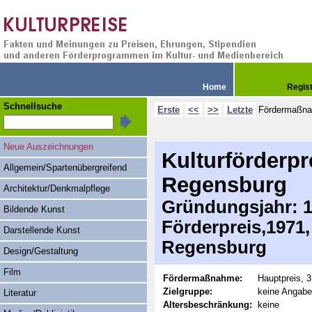
Home
Regis
Schnellsuche
Erste
<<
>>
Letzte
Fördermaßn
Neue Auszeichnungen
Kulturförderpr
Allgemein/Spartenübergreifend
Regensburg
Architektur/Denkmalpflege
Gründungsjahr: 1
Bildende Kunst
Förderpreis,1971,
Darstellende Kunst
Regensburg
Design/Gestaltung
Film
Fördermaßnahme:
Hauptpreis, 
Zielgruppe:
keine Angabe
Literatur
Altersbeschränkung:
keine