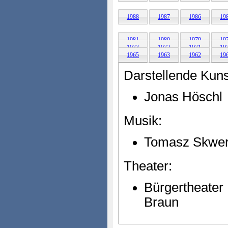
1988
1987
1986
19
1981
1980
1979
19
1973
1972
1971
19
1965
1963
1962
19
Darstellende Kuns
Jonas Höschl
Musik:
Tomasz Skwe
Theater:
Bürgertheater
Braun