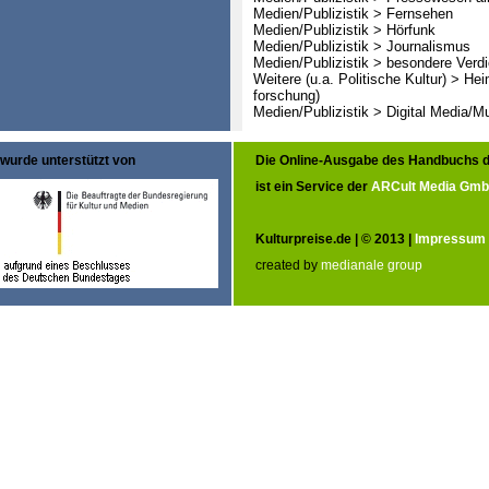
Medien/Publizistik > Fernsehen
Medien/Publizistik > Hörfunk
Medien/Publizistik > Journalismus
Medien/Publizistik > besondere Verd
Weitere (u.a. Politische Kultur) > He
forschung)
Medien/Publizistik > Digital Media/M
wurde unterstützt von
Die Online-Ausgabe des Handbuchs d
ist ein Service der
ARCult Media Gm
Kulturpreise.de | © 2013 |
Impressum
created by
medianale group