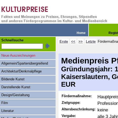
Home
Regis
Schnellsuche
Erste
<<
>>
Letzte
Fördermaßn
Neue Auszeichnungen
Medienpreis P
Allgemein/Spartenübergreifend
Gründungsjahr: 19
Architektur/Denkmalpflege
Kaiserslautern, 
Bildende Kunst
EUR
Darstellende Kunst
Design/Gestaltung
Fördermaßnahme:
Hauptprei
Zielgruppe:
Profession
Film
Altersbeschränkung:
keine
Literatur
Vergabe:
alle 3 Jah