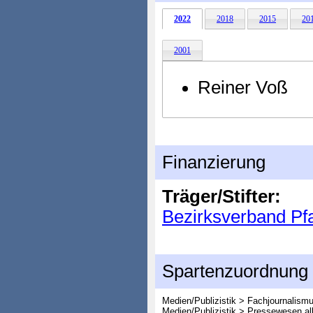
2022
2018
2015
20
2001
Reiner Voß
Finanzierung
Träger/Stifter:
Bezirksverband Pf
Spartenzuordnung
Medien/Publizistik > Fachjournalism
Medien/Publizistik > Pressewesen al