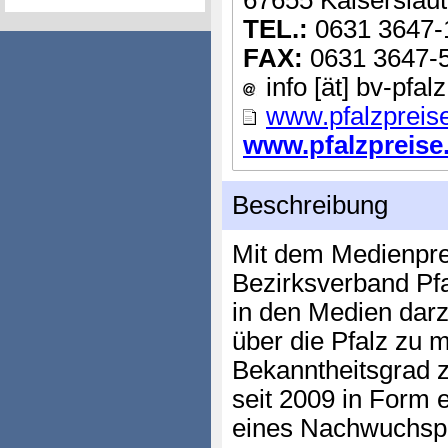
67655 Kaiserslaut
TEL.:
0631 3647-
FAX:
0631 3647-
info [ät] bv-pfal
www.pfalzpreis
www.pfalzpreise.d
Beschreibung
Mit dem Medienprei
Bezirksverband Pfa
in den Medien darz
über die Pfalz zu 
Bekanntheitsgrad z
seit 2009 in Form 
eines Nachwuchspr