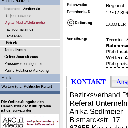
Medien/Publizistik
Reichweite:
Regional
besondere Verdienste
Datenbank-ID:
1270 / 396
Bildjournalismus
Digital Media/Multimedia
Dotierung:
10.000 EUR
Fachjournalismus
Fernsehen
Verleihung:
Termin:
8
Hörfunk
Rahmenve
Journalismus
Pfalztheat
Online-Journalismus
Weitere 
Pfalzpreis
Pressewesen allgemein
Public Relations/Marketing
Musik
KONTAKT
Ans
Weitere (u.a. Politische Kultur)
Bezirksverband Pf
Referat Unterne
Die Online-Ausgabe des
Handbuchs der Kulturpreise
Anika Sedlmeier
ist ein Service der
Bismarckstr. 17