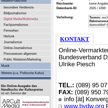
Medien/Publizistik
Reichweite:
keine Angabe
besondere Verdienste
Datenbank-ID:
2926 / 4398
Bildjournalismus
Verleihung:
Termin:
noch
Digital Media/Multimedia
Rahmenvera
Fachjournalismus
duesseldorf 
Fernsehen
Hörfunk
KONTAKT
Journalismus
Online-Journalismus
Online-Vermarkte
Pressewesen allgemein
Bundesverband Di
Public Relations/Marketing
Ulrike Piesch
Musik
Weitere (u.a. Politische Kultur)
TEL.:
(089) 95 07
Die Online-Ausgabe des
Handbuchs der Kulturpreise
FAX:
(089) 950 7
ist ein Service der
info [ät] Konve
www.bvdw.org
P