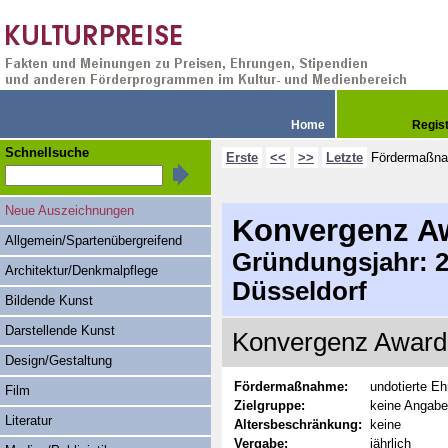
Home
Regis
Schnellsuche
Erste
<<
>>
Letzte
Fördermaßn
Neue Auszeichnungen
Konvergenz A
Allgemein/Spartenübergreifend
Gründungsjahr: 20
Architektur/Denkmalpflege
Düsseldorf
Bildende Kunst
Darstellende Kunst
Konvergenz Award 
Design/Gestaltung
Fördermaßnahme:
undotierte Eh
Film
Zielgruppe:
keine Angabe
Literatur
Altersbeschränkung:
keine
Vergabe:
jährlich