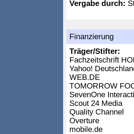
Vergabe durch:
St
Finanzierung
Träger/Stifter:
Fachzeitschrift 
Yahoo! Deutschlan
WEB.DE
TOMORROW FO
SevenOne Interact
Scout 24 Media
Quality Channel
Overture
mobile.de