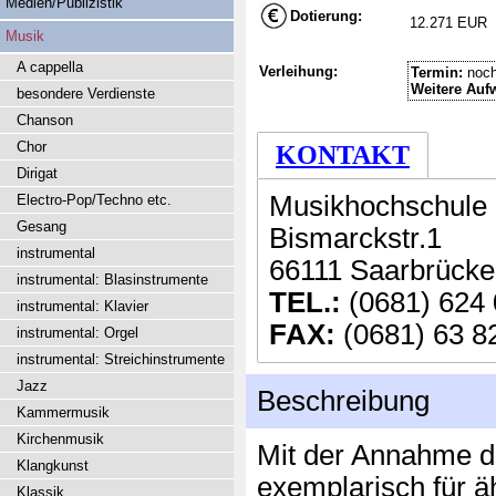
Medien/Publizistik
Dotierung:
12.271 EUR
Musik
A cappella
Verleihung:
Termin:
noch
Weitere Auf
besondere Verdienste
Chanson
Chor
KONTAKT
Dirigat
Musikhochschule 
Electro-Pop/Techno etc.
Gesang
Bismarckstr.1
instrumental
66111 Saarbrück
instrumental: Blasinstrumente
TEL.:
(0681) 624
instrumental: Klavier
FAX:
(0681) 63 8
instrumental: Orgel
instrumental: Streichinstrumente
Jazz
Beschreibung
Kammermusik
Kirchenmusik
Mit der Annahme de
Klangkunst
exemplarisch für ä
Klassik