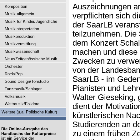
Auszeichnungen an
Komposition
verpflichten sich d
Musik allgemein
Musik für Kinder/Jugendliche
der SaarLB veranst
Musikinterpretation
teilzunehmen. Die 
Musikproduktion
dem Konzert Schal
Musikvermittlung
machen und diese 
Musikwissenschaft
Neue/Zeitgenössische Musik
Zwecken zu verwe
Orchester
von der Landesbank
Rock/Pop
SaarLB - im Gede
Sound Design/Tonstudio
Pianisten und Lehr
Tanzmusik/Schlager
Walter Gieseking, 
Volksmusik
Weltmusik/Folklore
dient der Motivati
Weitere (u.a. Politische Kultur)
künstlerischen Na
Studierenden an d
Die Online-Ausgabe des
zu einem frühen Ze
Handbuchs der Kulturpreise
ist ein Service der