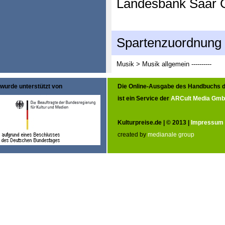
Landesbank Saar G
Spartenzuordnung
Musik > Musik allgemein
----------
wurde unterstützt von
Die Online-Ausgabe des Handbuchs d
ist ein Service der
ARCult Media Gm
Kulturpreise.de | © 2013 |
Impressum
created by
medianale group