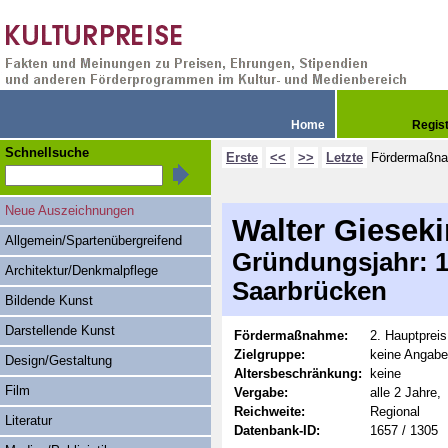
Home
Regis
Schnellsuche
Erste
<<
>>
Letzte
Fördermaßn
Neue Auszeichnungen
Walter Giesek
Allgemein/Spartenübergreifend
Gründungsjahr: 19
Architektur/Denkmalpflege
Saarbrücken
Bildende Kunst
Darstellende Kunst
Fördermaßnahme:
2. Hauptpreis
Zielgruppe:
keine Angabe
Design/Gestaltung
Altersbeschränkung:
keine
Film
Vergabe:
alle 2 Jahre,
Reichweite:
Regional
Literatur
Datenbank-ID:
1657 / 1305