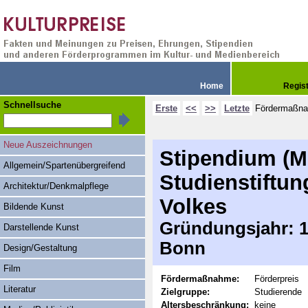
Home
Regis
Schnellsuche
Erste
<<
>>
Letzte
Fördermaßn
Neue Auszeichnungen
Stipendium (M
Allgemein/Spartenübergreifend
Studienstiftu
Architektur/Denkmalpflege
Volkes
Bildende Kunst
Gründungsjahr: 19
Darstellende Kunst
Bonn
Design/Gestaltung
Film
Fördermaßnahme:
Förderpreis
Literatur
Zielgruppe:
Studierende
Altersbeschränkung:
keine