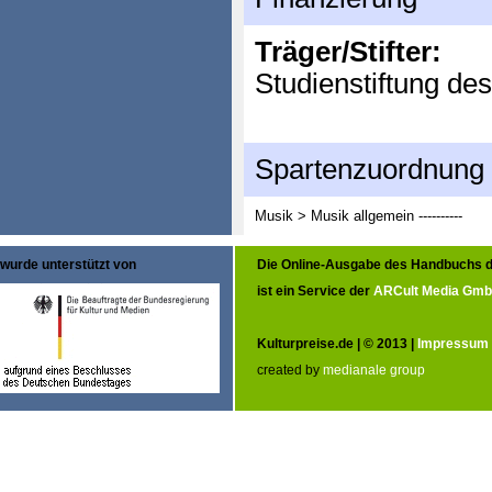
Träger/Stifter:
Studienstiftung de
Spartenzuordnung
Musik > Musik allgemein
----------
wurde unterstützt von
Die Online-Ausgabe des Handbuchs d
ist ein Service der
ARCult Media Gm
Kulturpreise.de | © 2013 |
Impressum
created by
medianale group