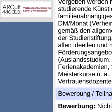
Vergeben werden m
studierende Künstle
familienabhängige
DM/Monat (Verheir
gemäß den allgeme
der Studienstiftung
allen ideellen und 
Förderungsangebot
(Auslandsstudium,
Ferienakademien, S
Meisterkurse u. ä.
Vertrauensdozente
Bewerbung / Teil
Bewerbung:
Nicht