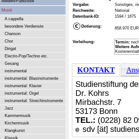
Medien/Publizistik
Vergabe:
Sonstiges, ni
Musik
Reichweite:
National
Datenbank-ID:
1594 / 1875
A cappella
besondere Verdienste
Dotierung:
858.970 EUR
Chanson
Chor
Verleihung:
Termin:
noch
Weitere Auf
Dirigat
Kostenerstat
Electro-Pop/Techno etc.
Gesang
KONTAKT
Ans
instrumental
instrumental: Blasinstrumente
Studienstiftung d
instrumental: Klavier
Dr. Kohrs
instrumental: Orgel
Mirbachstr. 7
instrumental: Streichinstrumente
Jazz
53173 Bonn
Kammermusik
TEL.:
(0228) 82 0
Kirchenmusik
sdv [ät] studiens
Klangkunst
Klassik