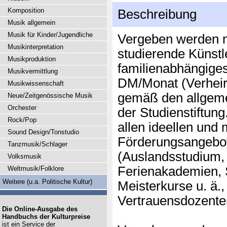
Komposition
Beschreibung
Musik allgemein
Musik für Kinder/Jugendliche
Vergeben werden m
Musikinterpretation
studierende Künstle
Musikproduktion
familienabhängige
Musikvermittlung
DM/Monat (Verheir
Musikwissenschaft
gemäß den allgeme
Neue/Zeitgenössische Musik
Orchester
der Studienstiftung
Rock/Pop
allen ideellen und 
Sound Design/Tonstudio
Förderungsangebot
Tanzmusik/Schlager
(Auslandsstudium,
Volksmusik
Ferienakademien, S
Weltmusik/Folklore
Weitere (u.a. Politische Kultur)
Meisterkurse u. ä.
Vertrauensdozente
Die Online-Ausgabe des
Handbuchs der Kulturpreise
ist ein Service der