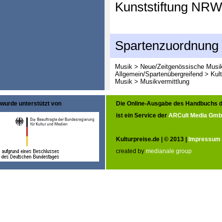
Kunststiftung NR
Spartenzuordnung
Musik > Neue/Zeitgenössische Musi
Allgemein/Spartenübergreifend > Kult
Musik > Musikvermittlung
wurde unterstützt von
Die Online-Ausgabe des Handbuchs d
ist ein Service der
ARCult Media Gm
Kulturpreise.de | © 2013 |
Impressum
created by
medianale group