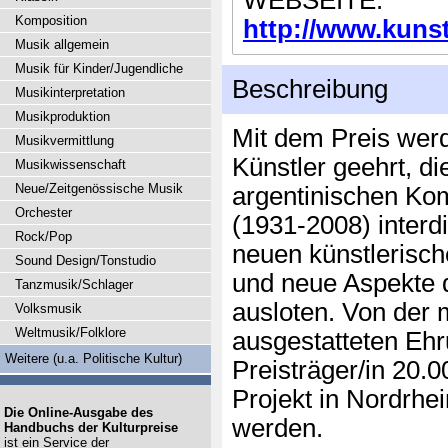
WEBSEITE:
Komposition
http://www.kunst
Musik allgemein
Musik für Kinder/Jugendliche
Beschreibung
Musikinterpretation
Musikproduktion
Mit dem Preis wer
Musikvermittlung
Künstler geehrt, d
Musikwissenschaft
Neue/Zeitgenössische Musik
argentinischen Ko
Orchester
(1931-2008) interdi
Rock/Pop
neuen künstlerisc
Sound Design/Tonstudio
und neue Aspekte 
Tanzmusik/Schlager
ausloten. Von der 
Volksmusik
Weltmusik/Folklore
ausgestatteten Ehr
Weitere (u.a. Politische Kultur)
Preisträger/in 20.0
Projekt in Nordrhe
Die Online-Ausgabe des
werden.
Handbuchs der Kulturpreise
ist ein Service der