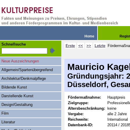
Home
Regis
Schnellsuche
Erste
<<
>>
Letzte
Fördermaßn
Neue Auszeichnungen
Mauricio Kage
Allgemein/Spartenübergreifend
Gründungsjahr: 20
Architektur/Denkmalpflege
Düsseldorf, Gesa
Bildende Kunst
Darstellende Kunst
Fördermaßnahme:
Hauptpreis
Zielgruppe:
Professionell
Design/Gestaltung
Altersbeschränkung:
keine
Film
Vergabe:
alle 2 Jahre
Reichweite:
International
Literatur
Datenbank-ID:
20114 / 2018