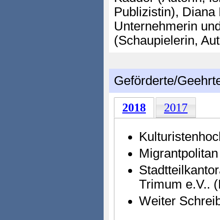
Publizistin), Diana 
Unternehmerin und
(Schaupielerin, Au
Geförderte/Geehrt
2018
2017
Kulturistenho
Migrantpolita
Stadtteilkant
Trimum e.V.. 
Weiter Schreib