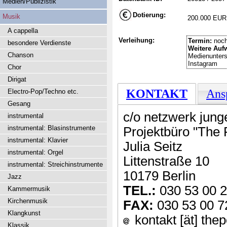
Medien/Publizistik
Dotierung:
Musik
200.000 EUR
A cappella
Verleihung:
Termin:
noch
besondere Verdienste
Weitere Auf
Chanson
Medienunters
Instagram
Chor
Dirigat
KONTAKT
Ans
Electro-Pop/Techno etc.
Gesang
c/o netzwerk jung
instrumental
instrumental: Blasinstrumente
Projektbüro "The 
instrumental: Klavier
Julia Seitz
instrumental: Orgel
Littenstraße 10
instrumental: Streichinstrumente
10179 Berlin
Jazz
TEL.:
030 53 00 
Kammermusik
Kirchenmusik
FAX:
030 53 00 7
Klangkunst
kontakt [ät] the
Klassik