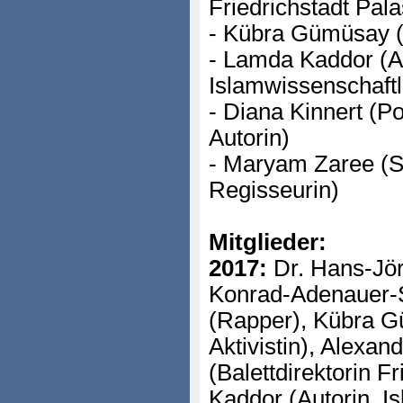
Friedrichstadt Pala
- Kübra Gümüsay (Pu
- Lamda Kaddor (Au
Islamwissenschaftl
- Diana Kinnert (Po
Autorin)
- Maryam Zaree (Sc
Regisseurin)
Mitglieder:
2017:
Dr. Hans-Jör
Konrad-Adenauer-S
(Rapper), Kübra G
Aktivistin), Alexa
(Balettdirektorin F
Kaddor (Autorin, I