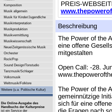
PREIS-WEBSEIT
Komposition
www.thepowerofth
Musik allgemein
Musik für Kinder/Jugendliche
Musikinterpretation
Beschreibung
Musikproduktion
Musikvermittlung
The Power of the Ar
Musikwissenschaft
eine offene Gesells
Neue/Zeitgenössische Musik
mitgestalten
Orchester
Rock/Pop
Sound Design/Tonstudio
Open Call: -28. Ju
Tanzmusik/Schlager
www.thepowerofthe
Volksmusik
Weltmusik/Folklore
The Power of the Ar
Weitere (u.a. Politische Kultur)
gemeinnützige Initi
sich für eine offe
Die Online-Ausgabe des
Handbuchs der Kulturpreise
die Fragen nach so
ist ein Service der