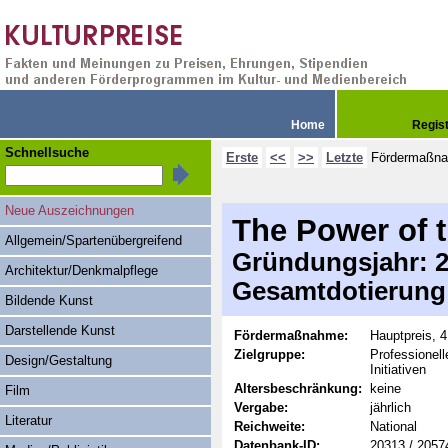
Home
Regis
Schnellsuche
Erste
<<
>>
Letzte
Fördermaßn
Neue Auszeichnungen
The Power of t
Allgemein/Spartenübergreifend
Gründungsjahr: 20
Architektur/Denkmalpflege
Gesamtdotierung
Bildende Kunst
Darstellende Kunst
Fördermaßnahme:
Hauptpreis, 
Zielgruppe:
Professionel
Design/Gestaltung
Initiativen
Altersbeschränkung:
keine
Film
Vergabe:
jährlich
Literatur
Reichweite:
National
Datenbank-ID:
20313 / 2057