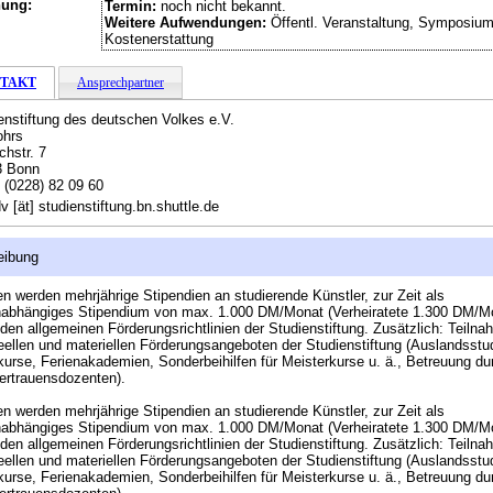
hung:
Termin:
noch nicht bekannt.
Weitere Aufwendungen:
Öffentl. Veranstaltung, Symposium
Kostenerstattung
TAKT
Ansprechpartner
enstiftung des deutschen Volkes e.V.
ohrs
chstr. 7
3 Bonn
:
(0228) 82 09 60
v [ät] studienstiftung.bn.shuttle.de
eibung
n werden mehrjährige Stipendien an studierende Künstler, zur Zeit als
nabhängiges Stipendium von max. 1.000 DM/Monat (Verheiratete 1.300 DM/M
en allgemeinen Förderungsrichtlinien der Studienstiftung. Zusätzlich: Teiln
deellen und materiellen Förderungsangeboten der Studienstiftung (Auslandsstu
urse, Ferienakademien, Sonderbeihilfen für Meisterkurse u. ä., Betreuung du
ertrauensdozenten).
n werden mehrjährige Stipendien an studierende Künstler, zur Zeit als
nabhängiges Stipendium von max. 1.000 DM/Monat (Verheiratete 1.300 DM/M
en allgemeinen Förderungsrichtlinien der Studienstiftung. Zusätzlich: Teiln
deellen und materiellen Förderungsangeboten der Studienstiftung (Auslandsstu
urse, Ferienakademien, Sonderbeihilfen für Meisterkurse u. ä., Betreuung du