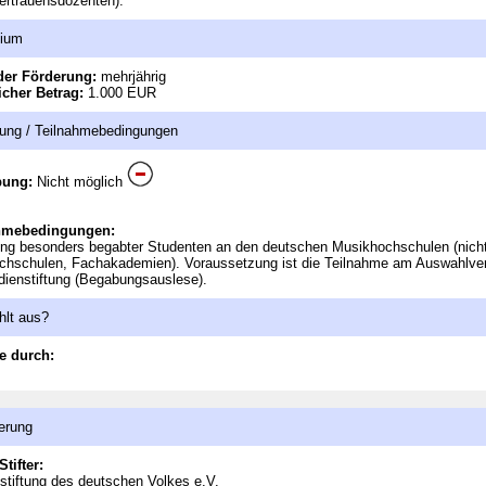
ertrauensdozenten).
dium
der Förderung:
mehrjährig
icher Betrag:
1.000 EUR
ung / Teilnahmebedingungen
bung:
Nicht möglich
hmebedingungen:
ng besonders begabter Studenten an den deutschen Musikhochschulen (nicht
chschulen, Fachakademien). Voraussetzung ist die Teilnahme am Auswahlve
dienstiftung (Begabungsauslese).
hlt aus?
e durch:
erung
Stifter:
stiftung des deutschen Volkes e.V.