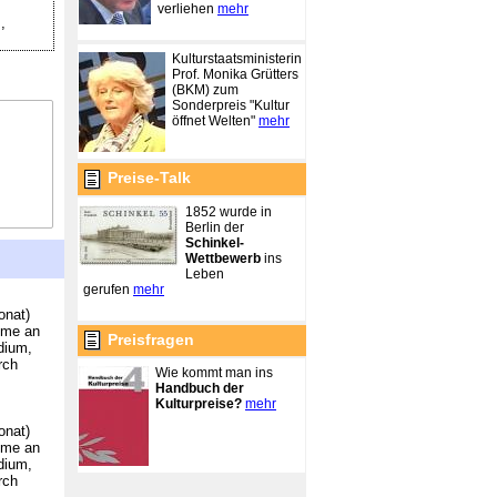
verliehen
mehr
,
Kulturstaatsministerin
Prof. Monika Grütters
(BKM) zum
Sonderpreis "Kultur
öffnet Welten"
mehr
Preise-Talk
1852 wurde in
Berlin der
Schinkel-
Wettbewerb
ins
Leben
gerufen
mehr
onat)
ahme an
Preisfragen
dium,
rch
Wie kommt man ins
Handbuch der
Kulturpreise?
mehr
onat)
ahme an
dium,
rch