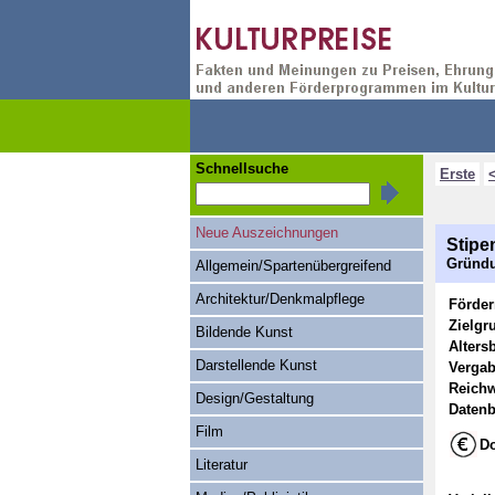
Schnellsuche
Erste
Neue Auszeichnungen
Stipe
Gründu
Allgemein/Spartenübergreifend
Architektur/Denkmalpflege
Förde
Zielgr
Bildende Kunst
Alters
Darstellende Kunst
Vergab
Reichw
Design/Gestaltung
Datenb
Film
Do
Literatur