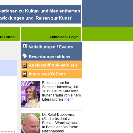
rekturen...
Anmelden / Login
Verleihungen / Events
Bewerbungsschluss
Analysen/Publikationen
Interviews/O-Töne
Bekenntnisse im
Sommer-Interview, Juli
2019: Laura Karasek's
früher Traum von einem
Literaturpreis
mehr
Dr. Rafał Dutkiewicz
(Stadtpräsident von
Breslau/Wrocław) wurde
in Berlin der Deutsche
Nationalpreis