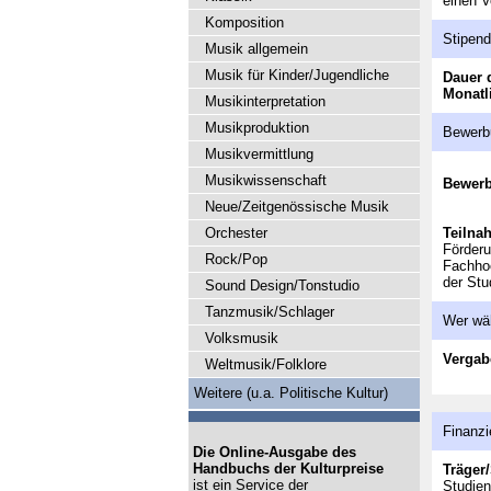
einen V
Komposition
Stipen
Musik allgemein
Musik für Kinder/Jugendliche
Dauer 
Monatl
Musikinterpretation
Musikproduktion
Bewerb
Musikvermittlung
Musikwissenschaft
Bewer
Neue/Zeitgenössische Musik
Orchester
Teilna
Förderu
Rock/Pop
Fachho
der Stu
Sound Design/Tonstudio
Tanzmusik/Schlager
Wer wä
Volksmusik
Vergab
Weltmusik/Folklore
Weitere (u.a. Politische Kultur)
Finanzi
Die Online-Ausgabe des
Handbuchs der Kulturpreise
Träger/
ist ein Service der
Studien