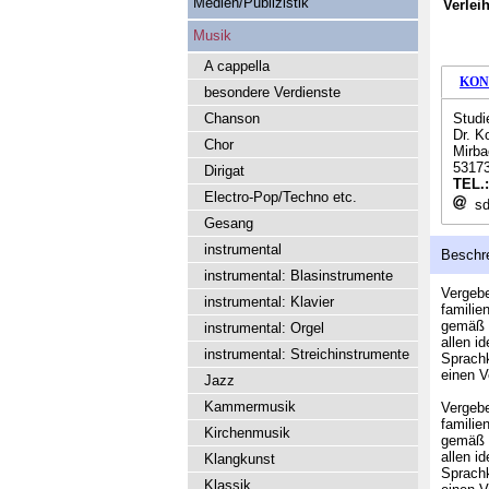
Medien/Publizistik
Verlei
Musik
A cappella
KON
besondere Verdienste
Chanson
Studi
Dr. K
Chor
Mirba
5317
Dirigat
TEL.
Electro-Pop/Techno etc.
sd
Gesang
instrumental
Beschr
instrumental: Blasinstrumente
Vergebe
instrumental: Klavier
familie
gemäß d
instrumental: Orgel
allen i
instrumental: Streichinstrumente
Sprachk
einen V
Jazz
Kammermusik
Vergebe
familie
Kirchenmusik
gemäß d
allen i
Klangkunst
Sprachk
Klassik