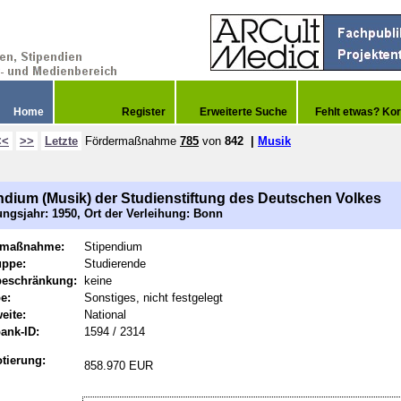
Home
Register
Erweiterte Suche
Fehlt etwas? Kor
<<
>>
Letzte
Fördermaßnahme
785
von
842
|
Musik
ndium (Musik) der Studienstiftung des Deutschen Volkes
ngsjahr: 1950, Ort der Verleihung: Bonn
rmaßnahme:
Stipendium
uppe:
Studierende
beschränkung:
keine
e:
Sonstiges, nicht festgelegt
eite:
National
ank-ID:
1594 / 2314
tierung:
858.970 EUR