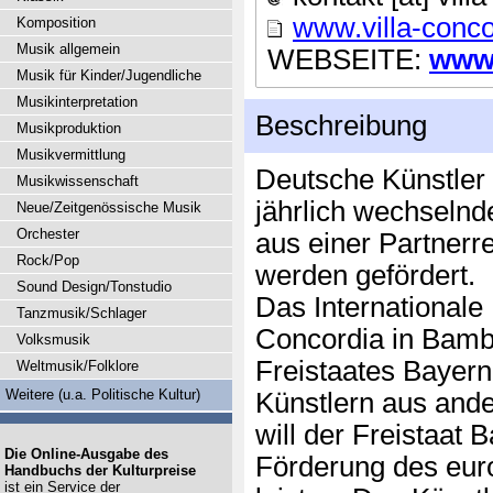
www.villa-conco
Komposition
Musik allgemein
WEBSEITE:
www.
Musik für Kinder/Jugendliche
Musikinterpretation
Beschreibung
Musikproduktion
Musikvermittlung
Deutsche Künstler
Musikwissenschaft
jährlich wechseln
Neue/Zeitgenössische Musik
Orchester
aus einer Partnerr
Rock/Pop
werden gefördert.
Sound Design/Tonstudio
Das Internationale 
Tanzmusik/Schlager
Concordia in Bambe
Volksmusik
Freistaates Bayer
Weltmusik/Folklore
Weitere (u.a. Politische Kultur)
Künstlern aus and
will der Freistaat 
Die Online-Ausgabe des
Förderung des eu
Handbuchs der Kulturpreise
ist ein Service der