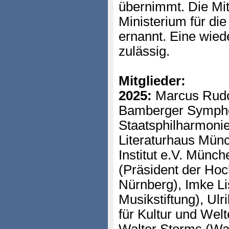
übernimmt. Die Mi
Ministerium für di
ernannt. Eine wied
zulässig.
Mitglieder:
2025:
Marcus Rudol
Bamberger Sympho
Staatsphilharmonie
Literaturhaus Münc
Institut e.V. Münch
(Präsident der Hoc
Nürnberg), Imke Li
Musikstiftung), Ulr
für Kultur und Wel