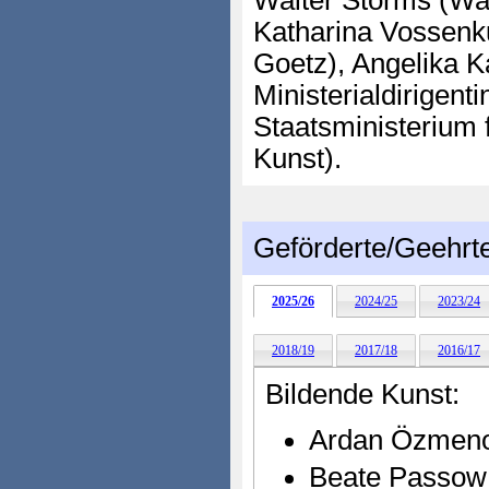
Walter Storms (Wal
Katharina Vossenk
Goetz), Angelika K
Ministerialdirigent
Staatsministerium 
Kunst).
Geförderte/Geehrt
2025/26
2024/25
2023/24
2018/19
2017/18
2016/17
Bildende Kunst:
Ardan Özmeno
Beate Passow