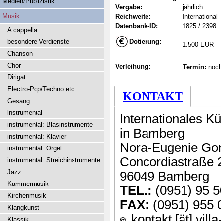
Medien/Publizistik
Vergabe:
jährlich
Musik
Reichweite:
International
Datenbank-ID:
1825 / 2398
A cappella
besondere Verdienste
Dotierung:
1.500 EUR
Chanson
Chor
Verleihung:
Termin:
noch
Dirigat
Electro-Pop/Techno etc.
KONTAKT
Gesang
instrumental
Internationales K
instrumental: Blasinstrumente
in Bamberg
instrumental: Klavier
Nora-Eugenie Go
instrumental: Orgel
Concordiastraße 
instrumental: Streichinstrumente
Jazz
96049 Bamberg
Kammermusik
TEL.:
(0951) 95 5
Kirchenmusik
FAX:
(0951) 955 
Klangkunst
kontakt [ät] vill
Klassik