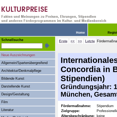
Home
Regis
Schnellsuche
Erste
<<
>>
Letzte
Fördermaßn
Neue Auszeichnungen
Internationale
Allgemein/Spartenübergreifend
Concordia in 
Architektur/Denkmalpflege
Stipendien)
Bildende Kunst
Gründungsjahr: 19
Darstellende Kunst
München, Gesamt
Design/Gestaltung
Film
Fördermaßnahme:
Stipendium
Literatur
Zielgruppe:
Professionell
Altersbeschränkung:
keine