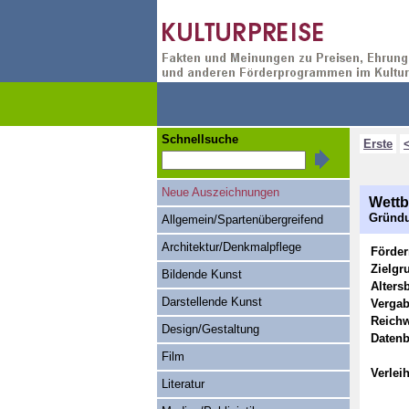
Schnellsuche
Erste
Neue Auszeichnungen
Wettb
Gründu
Allgemein/Spartenübergreifend
Architektur/Denkmalpflege
Förde
Zielgr
Bildende Kunst
Alters
Darstellende Kunst
Vergab
Reichw
Design/Gestaltung
Datenb
Film
Verlei
Literatur