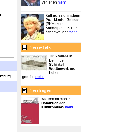
verliehen
mehr
r
Kulturstaatsministerin
Prof. Monika Grütters
(BKM) zum
Sonderpreis "Kultur
öffnet Welten"
mehr
Preise-Talk
1852 wurde in
Berlin der
Schinkel-
Wettbewerb
ins
Leben
rzburg.
gerufen
mehr
Preisfragen
Wie kommt man ins
Handbuch der
Kulturpreise?
mehr