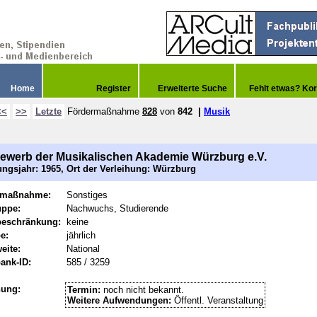
Home
Register
Erweiterte Suche
Fehlt etwas? Kor
<<
>>
Letzte
Fördermaßnahme
828
von
842
|
Musik
ewerb der Musikalischen Akademie Würzburg e.V.
ngsjahr: 1965, Ort der Verleihung: Würzburg
rmaßnahme:
Sonstiges
uppe:
Nachwuchs, Studierende
beschränkung:
keine
e:
jährlich
eite:
National
ank-ID:
585 / 3259
hung:
Termin:
noch nicht bekannt.
Weitere Aufwendungen:
Öffentl. Veranstaltung