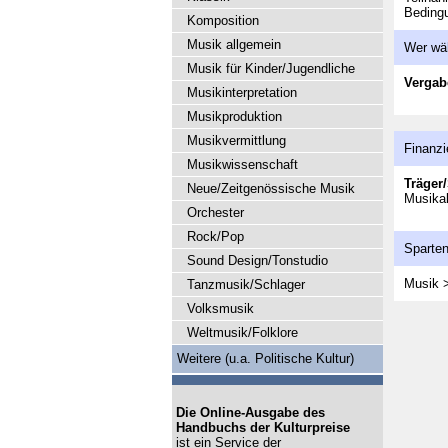
Beding
Komposition
Musik allgemein
Wer wä
Musik für Kinder/Jugendliche
Vergab
Musikinterpretation
Musikproduktion
Musikvermittlung
Finanzi
Musikwissenschaft
Träger/
Neue/Zeitgenössische Musik
Musika
Orchester
Rock/Pop
Sparte
Sound Design/Tonstudio
Musik 
Tanzmusik/Schlager
Volksmusik
Weltmusik/Folklore
Weitere (u.a. Politische Kultur)
Die Online-Ausgabe des
Handbuchs der Kulturpreise
ist ein Service der