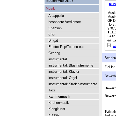
Medien/Publizistik
KON
Musik
Musik
A cappella
Musik
GF Dr
besondere Verdienste
Hofsta
Chanson
9707
TEL.
Chor
FAX:
Dirigat
ve
w
Electro-Pop/Techno etc.
Gesang
Beschr
instrumental
instrumental: Blasinstrumente
Ziel is
instrumental: Klavier
Bewerb
instrumental: Orgel
instrumental: Streichinstrumente
Bewer
Jazz
Bewerb
Kammermusik
Kirchenmusik
Klangkunst
Teilna
Klassik
Teilnah