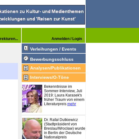
rekturen...
Anmelden / Login
Verleihungen / Events
Bewerbungsschluss
Analysen/Publikationen
Interviews/O-Töne
Bekenntnisse im
Sommer-Interview, Juli
2019: Laura Karasek's
früher Traum von einem
Literaturpreis
mehr
Dr. Rafał Dutkiewicz
(Stadtpräsident von
Breslau/Wrocław) wurde
in Berlin der Deutsche
Nationalpreis