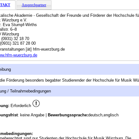
TAKT
Ansprechpartner
alische Akademie - Gesellschaft der Freunde und Förderer der Hochschule fü
 Würzburg e.V.
. Eva Stumpf-Wirths
llstr. 6–8
0 Würzburg
:
(0931) 32 18 70
(0931) 321 87 28 00
ranstaltungen [ät] hfm-wuerzburg.de
ww.hfm-wuerzburg.de
eibung
t die Förderung besonders begabter Studierender der Hochschule für Musik Wü
ung / Teilnahmebedingungen
bung:
Erforderlich
ungsfrist
: keine Angabe |
Bewerbungssprache:
deutsch,englisch
hmebedingungen:
meberechtigt sind nur Studenten der Hochschule für Musik Würzburg. Die