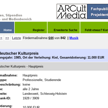
Home
Register
Erweiterte Suche
Fehlt etwas? Kor
<<
>>
Letzte
Fördermaßnahme
644
von
842
|
Musik
eutscher Kulturpreis
ngsjahr: 1985, Ort der Verleihung: Kiel, Gesamtdotierung: 11.000 EUR
tscher Kulturpreis - Hauptpreis
rmaßnahme:
Hauptpreis
uppe:
Professionelle, Studierende
beschränkung:
keine
e:
alle 2 Jahre
eite:
Landesweit, Schleswig-Holstein
ank-ID:
1928 / 3909
tierung:
10.000 EUR