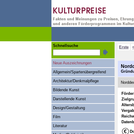
Schnellsuche
Erste
Neue Auszeichnungen
Nordd
Gründu
Allgemein/Spartenübergreifend
Architektur/Denkmalpflege
Norddeu
Bildende Kunst
Förde
Darstellende Kunst
Zielgr
Alters
Design/Gestaltung
Vergab
Reichw
Film
Datenb
Literatur
Do