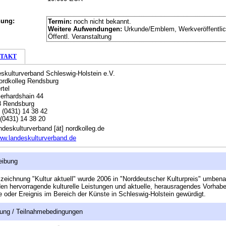
hung:
Termin:
noch nicht bekannt.
Weitere Aufwendungen:
Urkunde/Emblem, Werkveröffentlic
Öffentl. Veranstaltung
TAKT
skulturverband Schleswig-Holstein e.V.
ordkolleg Rendsburg
rtel
erhardshain 44
8 Rendsburg
:
(0431) 14 38 42
(0431) 14 38 20
ndeskulturverband [ät] nordkolleg.de
w.landeskulturverband.de
eibung
zeichnung "Kultur aktuell" wurde 2006 in "Norddeutscher Kulturpreis" umbena
den hervorragende kulturelle Leistungen und aktuelle, herausragendes Vorhab
e oder Ereignis im Bereich der Künste in Schleswig-Holstein gewürdigt.
ung / Teilnahmebedingungen