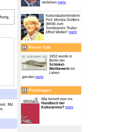
verliehen
mehr
Kulturstaatsministerin
hung,
Prof. Monika Grütters
(BKM) zum
Sonderpreis "Kultur
öffnet Welten"
mehr
Preise-Talk
1852 wurde in
Berlin der
Schinkel-
Wettbewerb
ins
Leben
gerufen
mehr
Preisfragen
Wie kommt man ins
Handbuch der
nnt. Mit
Kulturpreise?
mehr
en,