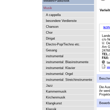
Medien/Publizistik
Musik
Verlei
A cappella
besondere Verdienste
Chanson
KON
Chor
Lande
Dirigat
c/o N
U. Oe
Electro-Pop/Techno etc.
Am G
Gesang
2476
TEL.
instrumental
FAX:
instrumental: Blasinstrumente
la
ww
instrumental: Klavier
instrumental: Orgel
Beschr
instrumental: Streichinstrumente
Jazz
Die Aus
ihr wer
Kammermusik
Projekt
Kirchenmusik
Bewerb
Klangkunst
Klassik