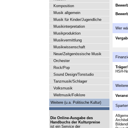
Bewer
Komposition
Musik allgemein
Bewerb
Musik für Kinder/Jugendliche
Musikinterpretation
Wer wä
Musikproduktion
Vergab
Musikvermittlung
Musikwissenschaft
Neue/Zeitgenössische Musik
Finanzi
Orchester
Träger/
Rock/Pop
HSH-No
Sound Design/Tonstudio
Tanzmusik/Schlager
Weitere
Volksmusik
Weltmusik/Folklore
Veranst
Weitere (u.a. Politische Kultur)
Sparte
Allgeme
Die Online-Ausgabe des
Archite
Handbuchs der Kulturpreise
Bildend
ist ein Service der