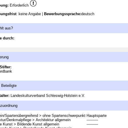
bung:
Erforderlich
ungsfrist
: keine Angabe |
Bewerbungssprache:
deutsch
hlt aus?
e durch:
erung
Stifter:
rdbank
 Beteiligte
alter:
Landeskulturverband Schleswig-Holstein e.V.
nzuordnung
in/Spartenübergreifend > ohne Spartenschwerpunkt
Hauptsparte
ktur/Denkmalpflege > Architektur allgemein
----------
e Kunst > Bildende Kunst allgemein
----------