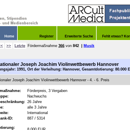
Home
Register
Erweiterte Suche
Fehlt etwas? Kor
<<
>>
Letzte
Fördermaßnahme
366
von
842
|
Musik
nationaler Joseph Joachim Violinwettbewerb Hannover
ngsjahr: 1991, Ort der Verleihung: Hannover, Gesamtdotierung: 80.000 
tionaler Joseph Joachim Violinwettbewerb Hannover - 4. - 6. Preis
rmaßnahme:
Förderpreis, 3 Vergaben
uppe:
Nachwuchs
beschränkung:
26 Jahre
e:
alle 3 Jahre
eite:
International
ank-ID:
887 / 5314
tierung:
8.000 EUR