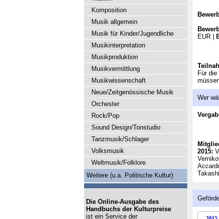
Komposition
Bewer
Musik allgemein
Bewerb
Musik für Kinder/Jugendliche
EUR |
Musikinterpretation
Musikproduktion
Teilna
Musikvermittlung
Für die
Musikwissenschaft
müssen 
Neue/Zeitgenössische Musik
Wer wä
Orchester
Vergab
Rock/Pop
Sound Design/Tonstudio
Tanzmusik/Schlager
Mitglie
Volksmusik
2015:
V
Vernik
Weltmusik/Folklore
Accardo
Takashi
Weitere (u.a. Politische Kultur)
Geförde
Die Online-Ausgabe des
Handbuchs der Kulturpreise
ist ein Service der
2015