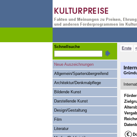
Schnellsuche
Erste
Neue Auszeichnungen
Inter
Gründu
Allgemein/Spartenübergreifend
Architektur/Denkmalpflege
Interna
Bildende Kunst
Förde
Darstellende Kunst
Zielgr
Alters
Design/Gestaltung
Vergab
Reichw
Film
Datenb
Literatur
Do