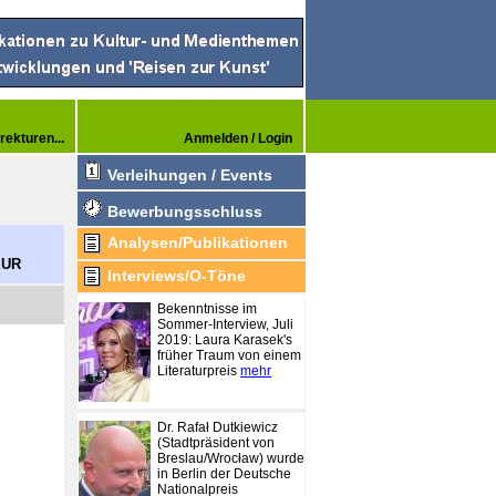
rekturen...
Anmelden / Login
Verleihungen / Events
Bewerbungsschluss
Analysen/Publikationen
EUR
Interviews/O-Töne
Bekenntnisse im
Sommer-Interview, Juli
2019: Laura Karasek's
früher Traum von einem
Literaturpreis
mehr
Dr. Rafał Dutkiewicz
(Stadtpräsident von
Breslau/Wrocław) wurde
in Berlin der Deutsche
Nationalpreis