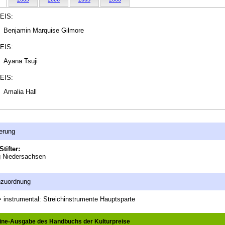
EIS:
Benjamin Marquise Gilmore
EIS:
Ayana Tsuji
EIS:
Amalia Hall
erung
Stifter:
g Niedersachsen
nzuordnung
 instrumental: Streichinstrumente
Hauptsparte
line-Ausgabe des Handbuchs der Kulturpreise