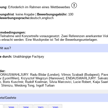
bung:
Erforderlich im Rahmen eines Wettbewerbes
ungsfrist
: keine Angabe |
Bewerbungsgebühr:
100
Bewerbungssprache:
deutsch,englisch
hmebedingungen:
 Teilnahme wird Konzertreife vorausgesetzt. Zwei Referenzen anerkannter Viol
erbracht werden. Eine Musikprobe ist Teil der Bewerbungsunterlagen.
hlt aus?
e durch:
Unabhängige Fachjury
der:
ORAUSWAHLJURY: Radu Blidar (London), Vilmos Szabadi (Budapest), Pave
ov (Lyon/Wien), Krzysztof Wegrzyn (Hannover); ENDAUSWAHLJURY: Salvato
, Boris Kuschnir, Rudolf Koelman, Silvia Marcovici, Lucie Robert, Kaija Saari
 Shimizu, Weidong Tong, Ingolf Turban
rte/Geehrte
2009
2006
2003
2000