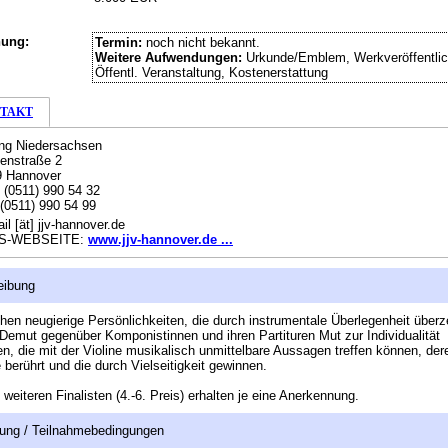
hung:
Termin:
noch nicht bekannt.
Weitere Aufwendungen:
Urkunde/Emblem, Werkveröffentlic
Öffentl. Veranstaltung, Kostenerstattung
TAKT
ung Niedersachsen
enstraße 2
9 Hannover
:
(0511) 990 54 32
(0511) 990 54 99
il [ät] jjv-hannover.de
S-WEBSEITE:
www.jjv-hannover.de ...
eibung
hen neugierige Persönlichkeiten, die durch instrumentale Überlegenheit über
 Demut gegenüber Komponistinnen und ihren Partituren Mut zur Individualität
n, die mit der Violine musikalisch unmittelbare Aussagen treffen können, der
berührt und die durch Vielseitigkeit gewinnen.
i weiteren Finalisten (4.-6. Preis) erhalten je eine Anerkennung.
ung / Teilnahmebedingungen