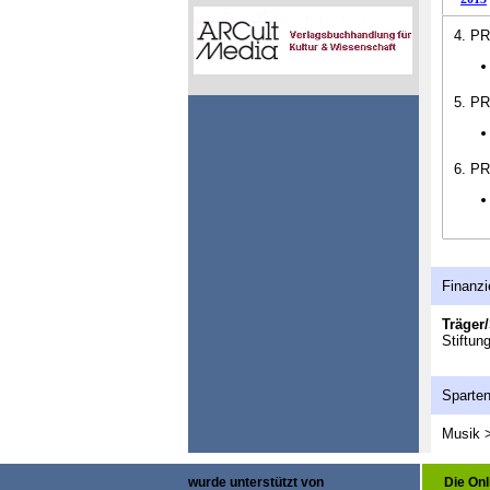
4. PR
5. PR
6. PR
Finanzi
Träger/
Stiftun
Sparte
Musik >
wurde unterstützt von
Die On