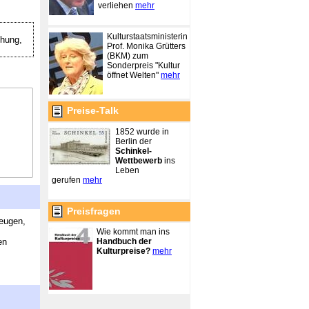
verliehen
mehr
Kulturstaatsministerin
hung,
Prof. Monika Grütters
(BKM) zum
Sonderpreis "Kultur
öffnet Welten"
mehr
Preise-Talk
1852 wurde in
Berlin der
Schinkel-
Wettbewerb
ins
Leben
gerufen
mehr
Preisfragen
zeugen,
Wie kommt man ins
Handbuch der
en
Kulturpreise?
mehr