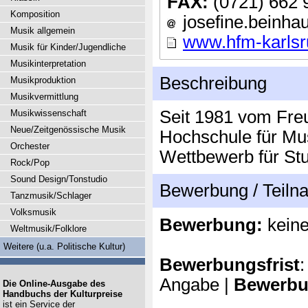
FAX:
(0721) 662 
Komposition
josefine.beinhau
Musik allgemein
www.hfm-karlsr
Musik für Kinder/Jugendliche
Musikinterpretation
Beschreibung
Musikproduktion
Musikvermittlung
Seit 1981 vom Freu
Musikwissenschaft
Neue/Zeitgenössische Musik
Hochschule für Mus
Orchester
Wettbewerb für St
Rock/Pop
Sound Design/Tonstudio
Bewerbung / Teil
Tanzmusik/Schlager
Volksmusik
Bewerbung:
kein
Weltmusik/Folklore
Weitere (u.a. Politische Kultur)
Bewerbungsfrist
:
Angabe |
Bewerbu
Die Online-Ausgabe des
Handbuchs der Kulturpreise
ist ein Service der