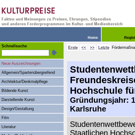
Home
Regis
Schnellsuche
Erste
<<
>>
Letzte
Fördermaßn
Neue Auszeichnungen
Studentenwett
Allgemein/Spartenübergreifend
Freundeskreise
Architektur/Denkmalpflege
Hochschule fü
Bildende Kunst
Gründungsjahr: 19
Darstellende Kunst
Karlsruhe
Design/Gestaltung
Film
Studentenwettbewe
Literatur
Staatlichen Hochsc