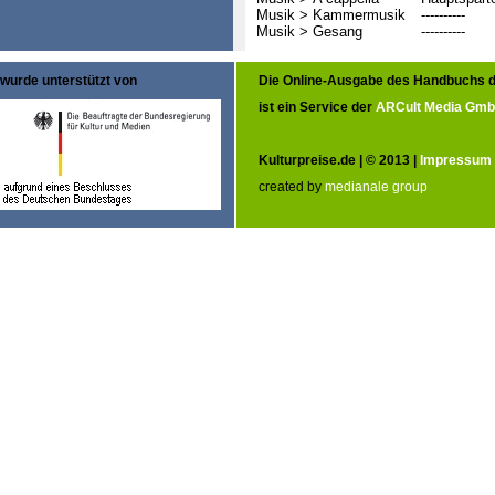
Musik > Kammermusik
----------
Musik > Gesang
----------
wurde unterstützt von
Die Online-Ausgabe des Handbuchs d
ist ein Service der
ARCult Media Gm
Kulturpreise.de | © 2013 |
Impressum
created by
medianale group