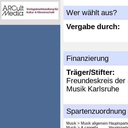
Wer wählt aus?
Vergabe durch:
Finanzierung
Träger/Stifter:
Freundeskreis der 
Musik Karlsruhe
Spartenzuordnung
Musik > Musik allgemein
Hauptspart
Musik > A cappella
Hauptspart