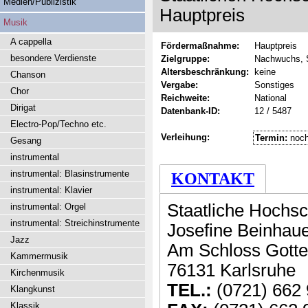
Medien/Publizistik
Hauptpreis
Musik
A cappella
Fördermaßnahme:
Hauptpreis
besondere Verdienste
Zielgruppe:
Nachwuchs, 
Altersbeschränkung:
keine
Chanson
Vergabe:
Sonstiges
Chor
Reichweite:
National
Dirigat
Datenbank-ID:
12 / 5487
Electro-Pop/Techno etc.
Verleihung:
Termin:
noch
Gesang
instrumental
instrumental: Blasinstrumente
KONTAKT
instrumental: Klavier
Staatliche Hochsc
instrumental: Orgel
instrumental: Streichinstrumente
Josefine Beinhau
Jazz
Am Schloss Gotte
Kammermusik
76131 Karlsruhe
Kirchenmusik
TEL.:
(0721) 662
Klangkunst
Klassik