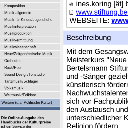
ines.koring [ät]
Komposition
www.stiftung.b
Musik allgemein
WEBSEITE:
www.
Musik für Kinder/Jugendliche
Musikinterpretation
Musikproduktion
Beschreibung
Musikvermittlung
Musikwissenschaft
Mit dem Gesangsw
Neue/Zeitgenössische Musik
Meisterkurs "Neue
Orchester
Bertelsmann Stift
Rock/Pop
Sound Design/Tonstudio
und -Sänger gezie
Tanzmusik/Schlager
künstlerisch förde
Volksmusik
Nachwuchstalenten 
Weltmusik/Folklore
sich vor Fachpubli
Weitere (u.a. Politische Kultur)
den Austausch und 
unterschiedlicher K
Die Online-Ausgabe des
Handbuchs der Kulturpreise
Religion fördern.
ist ein Service der