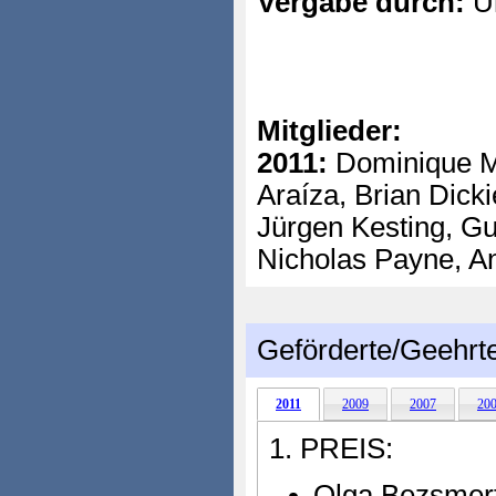
Vergabe durch:
Un
Mitglieder:
2011:
Dominique Me
Araíza, Brian Dicki
Jürgen Kesting, G
Nicholas Payne, An
Geförderte/Geehrt
2011
2009
2007
20
1. PREIS:
Olga Bezsmer