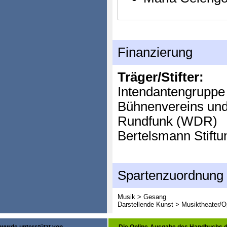
Finanzierung
Träger/Stifter:
Intendantengruppe
Bühnenvereins un
Rundfunk (WDR)
Bertelsmann Stiftu
Spartenzuordnung
Musik > Gesang
Darstellende Kunst > Musiktheater/O
wurde unterstützt von
Die Online-Ausgabe des Handbuchs d