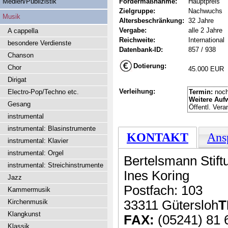
Medien/Publizistik
Fördermaßnahme:
Hauptpreis
Zielgruppe:
Nachwuchs
Musik
Altersbeschränkung:
32 Jahre
Vergabe:
alle 2 Jahre
A cappella
Reichweite:
International
besondere Verdienste
Datenbank-ID:
857 / 938
Chanson
Dotierung:
Chor
45.000 EUR
Dirigat
Verleihung:
Electro-Pop/Techno etc.
Termin:
noch
Weitere Auf
Gesang
Öffentl. Vera
instrumental
instrumental: Blasinstrumente
KONTAKT
Ans
instrumental: Klavier
instrumental: Orgel
Bertelsmann Stift
instrumental: Streichinstrumente
Ines Koring
Jazz
Postfach: 103
Kammermusik
Kirchenmusik
33311 Gütersloh
T
Klangkunst
FAX:
(05241) 81 
Klassik