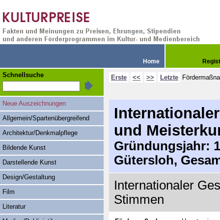
Home
Regis
Schnellsuche
Erste
<<
>>
Letzte
Fördermaßn
Neue Auszeichnungen
International
Allgemein/Spartenübergreifend
und Meisterku
Architektur/Denkmalpflege
Gründungsjahr: 19
Bildende Kunst
Gütersloh, Gesam
Darstellende Kunst
Design/Gestaltung
Internationaler G
Film
Stimmen
Literatur