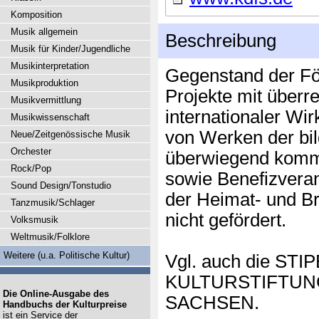
Komposition
Musik allgemein
Beschreibung
Musik für Kinder/Jugendliche
Musikinterpretation
Gegenstand der Fö
Musikproduktion
Projekte mit überr
Musikvermittlung
internationaler Wi
Musikwissenschaft
von Werken der bil
Neue/Zeitgenössische Musik
Orchester
überwiegend komme
Rock/Pop
sowie Benefizvera
Sound Design/Tonstudio
der Heimat- und B
Tanzmusik/Schlager
nicht gefördert.
Volksmusik
Weltmusik/Folklore
Weitere (u.a. Politische Kultur)
Vgl. auch die ST
KULTURSTIFTUN
Die Online-Ausgabe des
SACHSEN.
Handbuchs der Kulturpreise
ist ein Service der