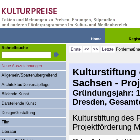
Home
Regis
Schnellsuche
Erste
<<
>>
Letzte
Fördermaßn
Neue Auszeichnungen
Kulturstiftung
Allgemein/Spartenübergreifend
Sachsen - Pro
Architektur/Denkmalpflege
Gründungsjahr: 19
Bildende Kunst
Dresden, Gesamtd
Darstellende Kunst
Design/Gestaltung
Kulturstiftung des 
Film
Projektförderung M
Literatur