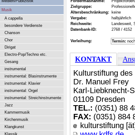
Medien/Publizistik
Fördermaßnahme:
Projektförder
Zielgruppe:
Professionel
Musik
Altersbeschränkung:
keine
Vergabe:
halbjährlich
A cappella
Reichweite:
Landesweit,
besondere Verdienste
Datenbank-ID:
2768 / 4152
Chanson
Chor
Verleihung:
Termin:
noch
Dirigat
Electro-Pop/Techno etc.
KONTAKT
Ans
Gesang
instrumental
Kulturstiftung de
instrumental: Blasinstrumente
Dr. Manuel Frey
instrumental: Klavier
Karl-Liebknecht-St
instrumental: Orgel
01109 Dresden
instrumental: Streichinstrumente
Jazz
TEL.:
(0351) 88 4
Kammermusik
FAX:
(0351) 884 
Kirchenmusik
kulturstiftung [
Klangkunst
www.kdfs.de
Klassik