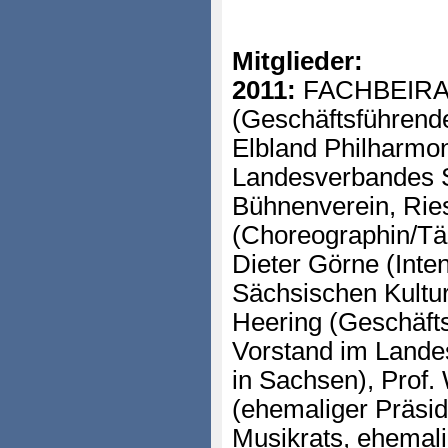
Mitglieder:
2011:
FACHBEIRAT: 
(Geschäftsführend
Elbland Philharmon
Landesverbandes 
Bühnenverein, Ries
(Choreographin/Tän
Dieter Görne (Inten
Sächsischen Kultur
Heering (Geschäft
Vorstand im Landes
in Sachsen), Prof.
(ehemaliger Präsi
Musikrats, ehemal