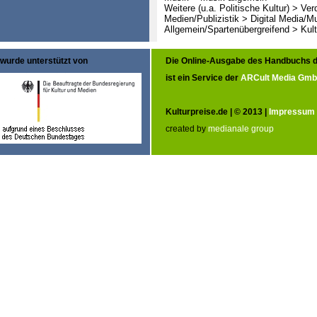
Weitere (u.a. Politische Kultur) > Ve
Medien/Publizistik > Digital Media/M
Allgemein/Spartenübergreifend > Kult
wurde unterstützt von
Die Online-Ausgabe des Handbuchs d
ist ein Service der
ARCult Media Gm
Kulturpreise.de | © 2013 |
Impressum
created by
medianale group