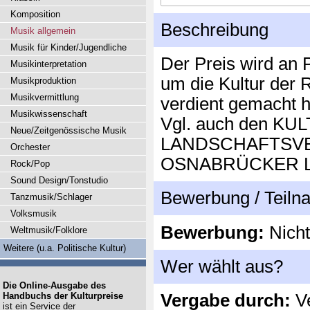
Komposition
Beschreibung
Musik allgemein
Musik für Kinder/Jugendliche
Der Preis wird an 
Musikinterpretation
um die Kultur der
Musikproduktion
Musikvermittlung
verdient gemacht 
Musikwissenschaft
Vgl. auch den 
Neue/Zeitgenössische Musik
LANDSCHAFTSV
Orchester
OSNABRÜCKER LA
Rock/Pop
Sound Design/Tonstudio
Bewerbung / Teil
Tanzmusik/Schlager
Volksmusik
Bewerbung:
Nicht
Weltmusik/Folklore
Weitere (u.a. Politische Kultur)
Wer wählt aus?
Die Online-Ausgabe des
Handbuchs der Kulturpreise
Vergabe durch:
Ve
ist ein Service der