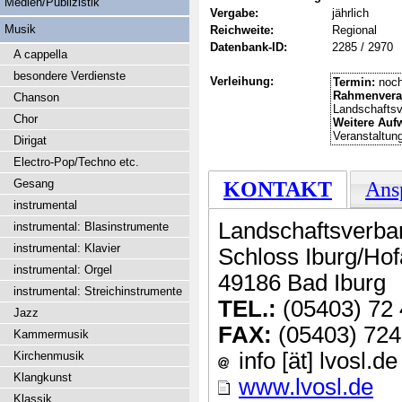
Medien/Publizistik
Vergabe:
jährlich
Musik
Reichweite:
Regional
Datenbank-ID:
2285 / 2970
A cappella
besondere Verdienste
Verleihung:
Termin:
noch
Rahmenvera
Chanson
Landschafts
Chor
Weitere Auf
Veranstaltun
Dirigat
Electro-Pop/Techno etc.
Gesang
KONTAKT
Ans
instrumental
Landschaftsverba
instrumental: Blasinstrumente
instrumental: Klavier
Schloss Iburg/Ho
instrumental: Orgel
49186 Bad Iburg
instrumental: Streichinstrumente
TEL.:
(05403) 72 
Jazz
FAX:
(05403) 724
Kammermusik
info [ät] lvosl.de
Kirchenmusik
Klangkunst
www.lvosl.de
Klassik