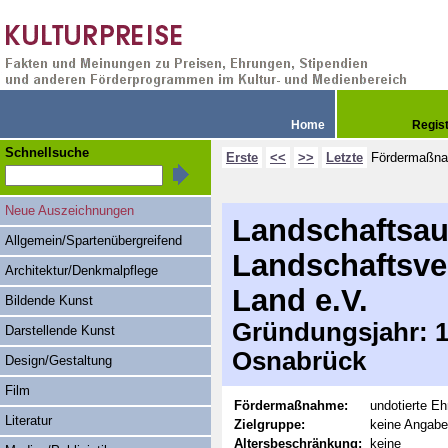
Home
Regis
Schnellsuche
Erste
<<
>>
Letzte
Fördermaßn
Neue Auszeichnungen
Landschaftsa
Allgemein/Spartenübergreifend
Landschaftsv
Architektur/Denkmalpflege
Land e.V.
Bildende Kunst
Gründungsjahr: 19
Darstellende Kunst
Osnabrück
Design/Gestaltung
Film
Fördermaßnahme:
undotierte Eh
Literatur
Zielgruppe:
keine Angabe
Altersbeschränkung:
keine