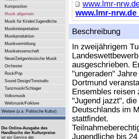
www.lmr-nrw.d
Komposition
www.lmr-nrw.de .
Musik allgemein
Musik für Kinder/Jugendliche
Musikinterpretation
Beschreibung
Musikproduktion
Musikvermittlung
In zweijährigem Tu
Musikwissenschaft
Landeswettbewerb 
Neue/Zeitgenössische Musik
ausgeschrieben. E
Orchester
"ungeraden" Jahre 
Rock/Pop
Dortmund veranstal
Sound Design/Tonstudio
Tanzmusik/Schlager
Ensembles reisen
Volksmusik
"Jugend jazzt", di
Weltmusik/Folklore
Deutschlands im M
Weitere (u.a. Politische Kultur)
stattfindet.
Teilnahmeberechtig
Die Online-Ausgabe des
Handbuchs der Kulturpreise
Jugendliche bis 24
ist ein Service der