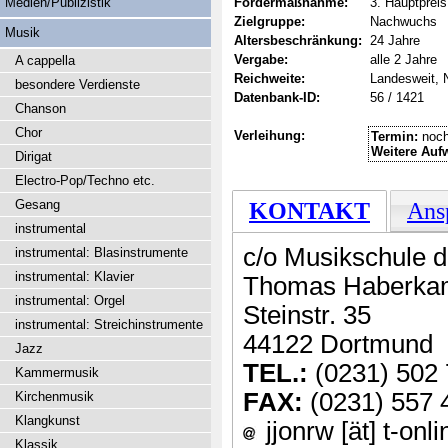
Medien/Publizistik
Fördermaßnahme:
3. Hauptpreis
Zielgruppe:
Nachwuchs
Musik
Altersbeschränkung:
24 Jahre
Vergabe:
alle 2 Jahre
A cappella
Reichweite:
Landesweit, 
besondere Verdienste
Datenbank-ID:
56 / 1421
Chanson
Chor
Verleihung:
Termin:
noch
Weitere Auf
Dirigat
Electro-Pop/Techno etc.
Gesang
KONTAKT
Ans
instrumental
c/o Musikschule 
instrumental: Blasinstrumente
instrumental: Klavier
Thomas Haberka
instrumental: Orgel
Steinstr. 35
instrumental: Streichinstrumente
44122 Dortmund
Jazz
TEL.:
(0231) 502 
Kammermusik
FAX:
(0231) 557 
Kirchenmusik
Klangkunst
jjonrw [ät] t-onl
Klassik