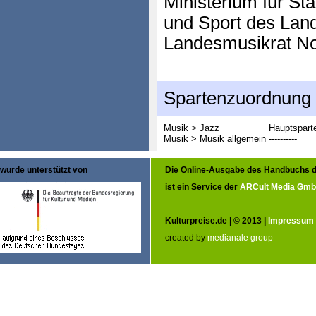
Ministerium für St
und Sport des Lan
Landesmusikrat No
Spartenzuordnung
Musik > Jazz
Hauptspart
Musik > Musik allgemein
----------
wurde unterstützt von
Die Online-Ausgabe des Handbuchs d
ist ein Service der
ARCult Media Gm
Kulturpreise.de | © 2013 |
Impressum
created by
medianale group