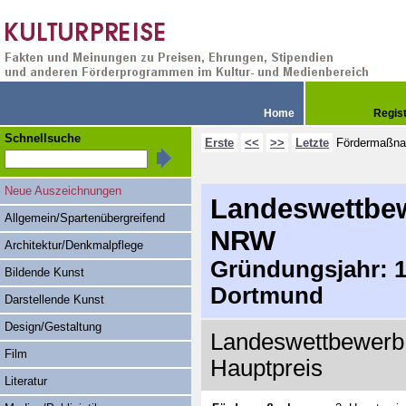
Home
Regis
Schnellsuche
Erste
<<
>>
Letzte
Fördermaßn
Neue Auszeichnungen
Landeswettbew
Allgemein/Spartenübergreifend
NRW
Architektur/Denkmalpflege
Gründungsjahr: 19
Bildende Kunst
Dortmund
Darstellende Kunst
Design/Gestaltung
Landeswettbewerb 
Film
Hauptpreis
Literatur