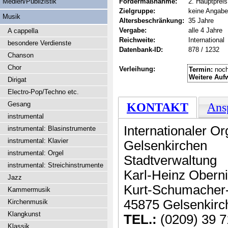
Medien/Publizistik
Fördermaßnahme:
2. Hauptpreis
Zielgruppe:
keine Angabe
Musik
Altersbeschränkung:
35 Jahre
Vergabe:
alle 4 Jahre
A cappella
Reichweite:
International
besondere Verdienste
Datenbank-ID:
878 / 1232
Chanson
Chor
Verleihung:
Termin:
noch
Weitere Auf
Dirigat
Electro-Pop/Techno etc.
Gesang
KONTAKT
Ans
instrumental
Internationaler O
instrumental: Blasinstrumente
instrumental: Klavier
Gelsenkirchen
instrumental: Orgel
Stadtverwaltung
instrumental: Streichinstrumente
Karl-Heinz Oberni
Jazz
Kurt-Schumacher-
Kammermusik
45875 Gelsenkirc
Kirchenmusik
Klangkunst
TEL.:
(0209) 39 7
Klassik