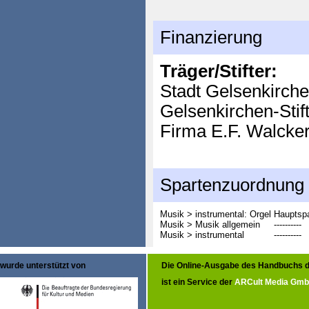
Finanzierung
Träger/Stifter:
Stadt Gelsenkirch
Gelsenkirchen-Stif
Firma E.F. Walck
Spartenzuordnung
Musik > instrumental: Orgel
Hauptspa
Musik > Musik allgemein
----------
Musik > instrumental
----------
wurde unterstützt von
Die Online-Ausgabe des Handbuchs d
ist ein Service der
ARCult Media Gm