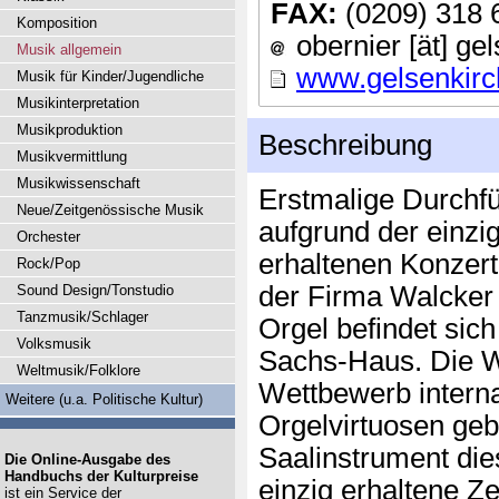
FAX:
(0209) 318 
Komposition
obernier [ät] ge
Musik allgemein
www.gelsenkirc
Musik für Kinder/Jugendliche
Musikinterpretation
Musikproduktion
Beschreibung
Musikvermittlung
Musikwissenschaft
Erstmalige Durchfü
Neue/Zeitgenössische Musik
aufgrund der einzi
Orchester
erhaltenen Konzer
Rock/Pop
der Firma Walcker
Sound Design/Tonstudio
Tanzmusik/Schlager
Orgel befindet sic
Volksmusik
Sachs-Haus. Die W
Weltmusik/Folklore
Wettbewerb interna
Weitere (u.a. Politische Kultur)
Orgelvirtuosen gebr
Saalinstrument di
Die Online-Ausgabe des
Handbuchs der Kulturpreise
einzig erhaltene Z
ist ein Service der