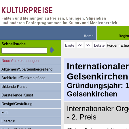
Home
Regis
Schnellsuche
Erste
<<
>>
Letzte
Fördermaßn
Neue Auszeichnungen
Internationale
Allgemein/Spartenübergreifend
Gelsenkirchen
Architektur/Denkmalpflege
Gründungsjahr: 19
Bildende Kunst
Gelsenkirchen
Darstellende Kunst
Design/Gestaltung
Internationaler Or
Film
- 2. Preis
Literatur