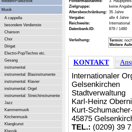
Medien/Publizistik
Fördermaßnahme:
3. Hauptpreis
Zielgruppe:
keine Angabe
Musik
Altersbeschränkung:
35 Jahre
Vergabe:
alle 4 Jahre
A cappella
Reichweite:
International
besondere Verdienste
Datenbank-ID:
878 / 1480
Chanson
Chor
Verleihung:
Termin:
noch
Weitere Auf
Dirigat
Electro-Pop/Techno etc.
Gesang
KONTAKT
Ans
instrumental
Internationaler O
instrumental: Blasinstrumente
instrumental: Klavier
Gelsenkirchen
instrumental: Orgel
Stadtverwaltung
instrumental: Streichinstrumente
Karl-Heinz Oberni
Jazz
Kurt-Schumacher-
Kammermusik
45875 Gelsenkirc
Kirchenmusik
Klangkunst
TEL.:
(0209) 39 7
Klassik