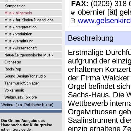
FAX:
(0209) 318 
Komposition
obernier [ät] ge
Musik allgemein
www.gelsenkirc
Musik für Kinder/Jugendliche
Musikinterpretation
Musikproduktion
Beschreibung
Musikvermittlung
Musikwissenschaft
Erstmalige Durchfü
Neue/Zeitgenössische Musik
aufgrund der einzi
Orchester
erhaltenen Konzer
Rock/Pop
der Firma Walcker
Sound Design/Tonstudio
Tanzmusik/Schlager
Orgel befindet sic
Volksmusik
Sachs-Haus. Die W
Weltmusik/Folklore
Wettbewerb interna
Weitere (u.a. Politische Kultur)
Orgelvirtuosen gebr
Saalinstrument di
Die Online-Ausgabe des
Handbuchs der Kulturpreise
einzig erhaltene Z
ist ein Service der