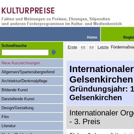
Home
Regis
Schnellsuche
Erste
<<
>>
Letzte
Fördermaßn
Neue Auszeichnungen
Internationale
Allgemein/Spartenübergreifend
Gelsenkirchen
Architektur/Denkmalpflege
Gründungsjahr: 19
Bildende Kunst
Gelsenkirchen
Darstellende Kunst
Design/Gestaltung
Internationaler Or
Film
- 3. Preis
Literatur