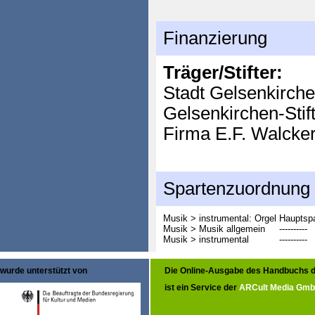
Finanzierung
Träger/Stifter:
Stadt Gelsenkirch
Gelsenkirchen-Stif
Firma E.F. Walck
Spartenzuordnung
Musik > instrumental: Orgel
Hauptspa
Musik > Musik allgemein
----------
Musik > instrumental
----------
wurde unterstützt von
Die Online-Ausgabe des Handbuchs d
ist ein Service der
ARCult Media Gm