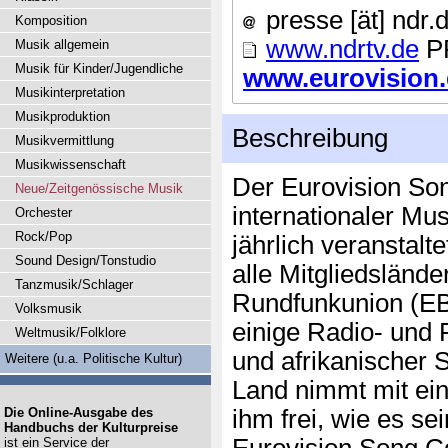
presse [ät] ndr.
Komposition
www.ndrtv.de
P
Musik allgemein
Musik für Kinder/Jugendliche
www.eurovision.d
Musikinterpretation
Musikproduktion
Beschreibung
Musikvermittlung
Musikwissenschaft
Der Eurovision Son
Neue/Zeitgenössische Musik
internationaler Mu
Orchester
Rock/Pop
jährlich veranstalt
Sound Design/Tonstudio
alle Mitgliedsländ
Tanzmusik/Schlager
Rundfunkunion (EB
Volksmusik
einige Radio- und 
Weltmusik/Folklore
und afrikanischer 
Weitere (u.a. Politische Kultur)
Land nimmt mit ein
Die Online-Ausgabe des
ihm frei, wie es se
Handbuchs der Kulturpreise
ist ein Service der