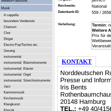
jährlich
Medien/Publizistik
Reichweite:
National
Musik
Datenbank-ID:
559 / 2656
A cappella
besondere Verdienste
Verleihung:
Termin:
n
Chanson
Weitere 
Chor
Prix für 
Dirigat
Wettbewer
Electro-Pop/Techno etc.
Veranstal
Gesang
instrumental
KONTAKT
instrumental: Blasinstrumente
instrumental: Klavier
Norddeutschen R
instrumental: Orgel
Presse und Inform
instrumental: Streichinstrumente
Iris Bents
Jazz
Kammermusik
Rothenbaumchau
Kirchenmusik
20148 Hamburg
Klangkunst
TEL.:
+49 40/415
Klassik