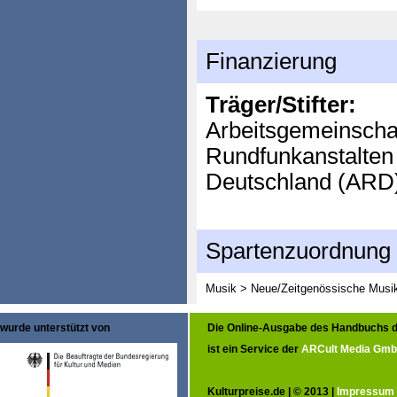
Finanzierung
Träger/Stifter:
Arbeitsgemeinschaft
Rundfunkanstalten
Deutschland (ARD)
Spartenzuordnung
Musik > Neue/Zeitgenössische Musi
wurde unterstützt von
Die Online-Ausgabe des Handbuchs d
ist ein Service der
ARCult Media Gm
Kulturpreise.de | © 2013 |
Impressum