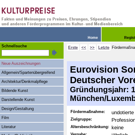
Home
Regis
Schnellsuche
Erste
<<
>>
Letzte
Fördermaßn
Neue Auszeichnungen
Eurovision So
Allgemein/Spartenübergreifend
Deutscher Vor
Architektur/Denkmalpflege
Gründungsjahr: 19
Bildende Kunst
München/Luxemb
Darstellende Kunst
Design/Gestaltung
Fördermaßnahme:
undotierte
Film
Zielgruppe:
Profession
Literatur
Altersbeschränkung:
keine
Vergabe: