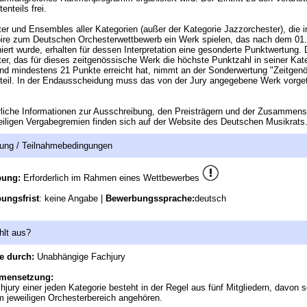
tenteils frei.
er und Ensembles aller Kategorien (außer der Kategorie Jazzorchester), die i
ire zum Deutschen Orchesterwettbewerb ein Werk spielen, das nach dem 01
ert wurde, erhalten für dessen Interpretation eine gesonderte Punktwertung.
er, das für dieses zeitgenössische Werk die höchste Punktzahl in seiner Kat
und mindestens 21 Punkte erreicht hat, nimmt an der Sonderwertung "Zeitgen
teil. In der Endausscheidung muss das von der Jury angegebene Werk vorge
.
liche Informationen zur Ausschreibung, den Preisträgern und der Zusammen
eiligen Vergabegremien finden sich auf der Website des Deutschen Musikrats
ung / Teilnahmebedingungen
bung:
Erforderlich im Rahmen eines Wettbewerbes
ungsfrist
: keine Angabe |
Bewerbungssprache:
deutsch
hlt aus?
e durch:
Unabhängige Fachjury
mensetzung:
hjury einer jeden Kategorie besteht in der Regel aus fünf Mitgliedern, davon s
m jeweiligen Orchesterbereich angehören.