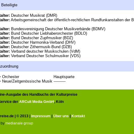
 Beteiligte
alter:
Deutscher Musikrat (DMR)
alter:
Arbeitsgemeinschaft der öffentlich-rechtlichen Rundfunkanstalten der 
alter:
Bundesvereinigung Deutscher Musikverbände (BDMV)
alter:
Bund Deutscher Liebhaberorchester (BDLO)
alter:
Bund Deutscher Zupfmusiker (BDZ)
alter:
Deutscher Harmonika-Verband (DHV)
alter:
Deutscher Zithermusik-Bund (DZB)
alter:
Verband deutscher Musikschulen (VdM)
alter:
Verband Deutscher Schulmusiker (VDS)
nzuordnung
> Orchester
Hauptsparte
> Neue/Zeitgenössische Musik
----------
line-Ausgabe des Handbuchs der Kulturpreise
 Service der
ARCult Media GmbH
, Köln
reise.de | © 2013 |
Impressum
|
Über uns
|
Kontakt
 by
medianale group