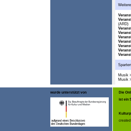
Weitere
Veranst
Veranst
(ARD)
Veranst
Veranst
Veranst
Veranst
Veranst
Veranst
Veranst
Sparte
Musik 
Musik 
wurde unterstützt von
Die On
ist ein
Kulturp
created