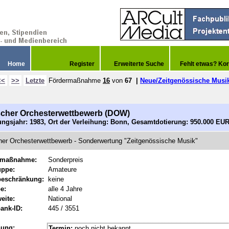
Home
Register
Erweiterte Suche
Fehlt etwas? Kor
<<
>>
Letzte
Fördermaßnahme
16
von
67
|
Neue/Zeitgenössische Musi
cher Orchesterwettbewerb (DOW)
ngsjahr: 1983, Ort der Verleihung: Bonn, Gesamtdotierung: 950.000 EU
er Orchesterwettbewerb - Sonderwertung "Zeitgenössische Musik"
rmaßnahme:
Sonderpreis
uppe:
Amateure
beschränkung:
keine
e:
alle 4 Jahre
eite:
National
ank-ID:
445 / 3551
hung:
Termin:
noch nicht bekannt.