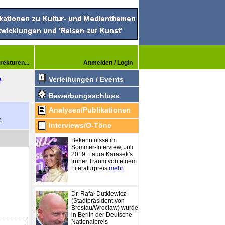
rekturen...
Anmelden / Login
k
Verleihungen / Events
Bewerbungsschluss
Analysen/Publikationen
R
Interviews/O-Töne
Bekenntnisse im
Sommer-Interview, Juli
2019: Laura Karasek's
früher Traum von einem
Literaturpreis
mehr
Dr. Rafał Dutkiewicz
(Stadtpräsident von
Breslau/Wrocław) wurde
in Berlin der Deutsche
Nationalpreis