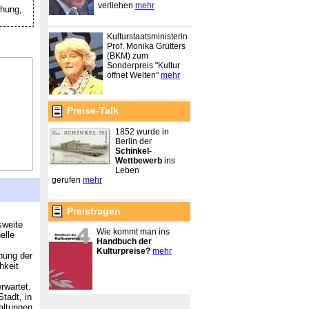
verliehen
mehr
hung,
Kulturstaatsministerin
Prof. Monika Grütters
(BKM) zum
Sonderpreis "Kultur
öffnet Welten"
mehr
Preise-Talk
1852 wurde in
Berlin der
Schinkel-
Wettbewerb
ins
Leben
gerufen
mehr
Preisfragen
sweite
Wie kommt man ins
elle
Handbuch der
Kulturpreise?
mehr
ung der
hkeit
rwartet.
tadt, in
altungen