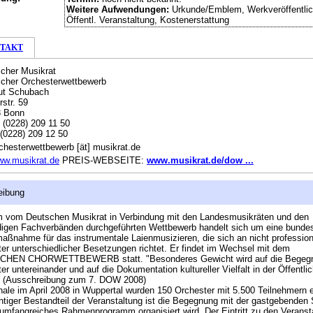
Weitere Aufwendungen:
Urkunde/Emblem, Werkveröffentlic
Öffentl. Veranstaltung, Kostenerstattung
TAKT
cher Musikrat
cher Orchesterwettbewerb
ut Schubach
str. 59
3 Bonn
:
(0228) 209 11 50
(0228) 209 12 50
chesterwettbewerb [ät] musikrat.de
ww.musikrat.de
PREIS-WEBSEITE:
www.musikrat.de/dow ...
eibung
m vom Deutschen Musikrat in Verbindung mit den Landesmusikräten und den
igen Fachverbänden durchgeführten Wettbewerb handelt sich um eine bunde
aßnahme für das instrumentale Laienmusizieren, die sich an nicht profession
er unterschiedlicher Besetzungen richtet. Er findet im Wechsel mit dem
HEN CHORWETTBEWERB statt. "Besonderes Gewicht wird auf die Begegn
er untereinander und auf die Dokumentation kultureller Vielfalt in der Öffentlic
." (Ausschreibung zum 7. DOW 2008)
ale im April 2008 in Wuppertal wurden 150 Orchester mit 5.500 Teilnehmern e
htiger Bestandteil der Veranstaltung ist die Begegnung mit der gastgebenden S
 umfangreiches Rahmenprogramm organisiert wird. Der Eintritt zu den Veranst