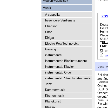
Medien/Publizistik
Musik
A cappella
KON
besondere Verdienste
Deuts
Chanson
Deuts
Helm
Chor
Weber
Dirigat
5311
TEL.
Electro-Pop/Techno etc.
FAX:
Gesang
or
instrumental
w
instrumental: Blasinstrumente
Beschr
instrumental: Klavier
instrumental: Orgel
Bei de
instrumental: Streichinstrumente
zuständ
Förderm
Jazz
Orchest
DEUTSC
Kammermusik
Orchest
Kirchenmusik
gelegt
Zum Fin
Klangkunst
Ein wic
Klassik
der ein