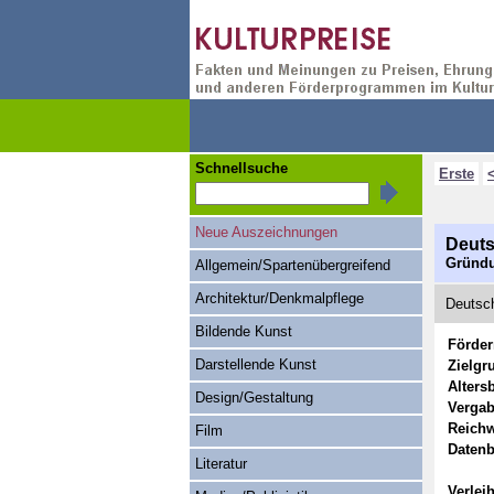
Schnellsuche
Erste
Neue Auszeichnungen
Deuts
Gründu
Allgemein/Spartenübergreifend
Architektur/Denkmalpflege
Deutsch
Bildende Kunst
Förde
Darstellende Kunst
Zielgr
Alters
Design/Gestaltung
Vergab
Reichw
Film
Datenb
Literatur
Verlei