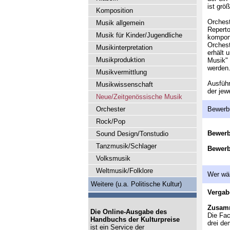
ist größ
Komposition
Orchest
Musik allgemein
Reperto
Musik für Kinder/Jugendliche
komponi
Orchest
Musikinterpretation
erhält 
Musikproduktion
Musik" 
werden
Musikvermittlung
Ausführ
Musikwissenschaft
der jew
Neue/Zeitgenössische Musik
Orchester
Bewerb
Rock/Pop
Bewer
Sound Design/Tonstudio
Tanzmusik/Schlager
Bewerb
Volksmusik
Weltmusik/Folklore
Wer wä
Weitere (u.a. Politische Kultur)
Vergab
Zusam
Die Online-Ausgabe des
Die Fac
Handbuchs der Kulturpreise
drei de
ist ein Service der