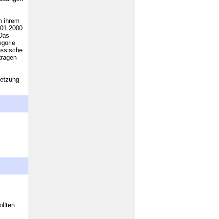
n ihrem
.01.2000
 Das
egorie
össische
tragen
setzung
.
ollten