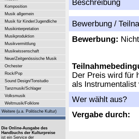
Beschreibung
Komposition
Musik allgemein
Musik für Kinder/Jugendliche
Bewerbung / Teil
Musikinterpretation
Musikproduktion
Bewerbung:
Nicht
Musikvermittlung
Musikwissenschaft
Neue/Zeitgenössische Musik
Teilnahmebeding
Orchester
Der Preis wird für
Rock/Pop
Sound Design/Tonstudio
als Instrumentalist
Tanzmusik/Schlager
Volksmusik
Wer wählt aus?
Weltmusik/Folklore
Weitere (u.a. Politische Kultur)
Vergabe durch:
Die Online-Ausgabe des
Handbuchs der Kulturpreise
ist ein Service der