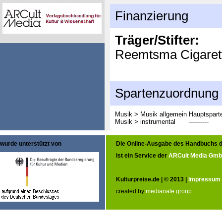
Finanzierung
Träger/Stifter:
Reemtsma Cigarett
Spartenzuordnung
Musik > Musik allgemein
Hauptspart
Musik > instrumental
----------
wurde unterstützt von
Die Online-Ausgabe des Handbuchs d
ist ein Service der
ARCult Media Gm
Kulturpreise.de | © 2013 |
Impressum
created by
medianale group