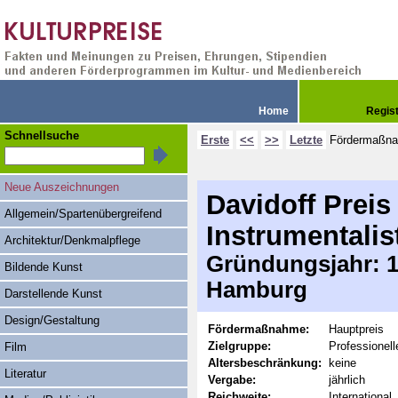
Home
Regis
Schnellsuche
Erste
<<
>>
Letzte
Fördermaßn
Neue Auszeichnungen
Davidoff Preis
Allgemein/Spartenübergreifend
Instrumentalis
Architektur/Denkmalpflege
Gründungsjahr: 19
Bildende Kunst
Hamburg
Darstellende Kunst
Design/Gestaltung
Fördermaßnahme:
Hauptpreis
Zielgruppe:
Professionel
Film
Altersbeschränkung:
keine
Literatur
Vergabe:
jährlich
Reichweite:
International