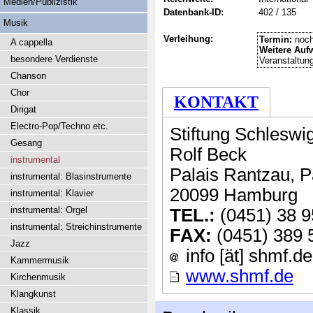
Medien/Publizistik
Datenbank-ID:
402 / 135
Musik
Verleihung:
Termin:
noch
A cappella
Weitere Auf
besondere Verdienste
Veranstaltun
Chanson
Chor
KONTAKT
Dirigat
Electro-Pop/Techno etc.
Stiftung Schleswi
Gesang
Rolf Beck
instrumental
Palais Rantzau, P
instrumental: Blasinstrumente
20099 Hamburg
instrumental: Klavier
instrumental: Orgel
TEL.:
(0451) 38 9
instrumental: Streichinstrumente
FAX:
(0451) 389 
Jazz
info [ät] shmf.de
Kammermusik
www.shmf.de
Kirchenmusik
Klangkunst
Klassik