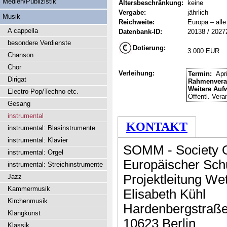
Medien/Publizistik
Altersbeschränkung:
keine
Vergabe:
jährlich
Musik
Reichweite:
Europa – alle
A cappella
Datenbank-ID:
20138 / 2027
besondere Verdienste
Dotierung:
3.000 EUR
Chanson
Chor
Verleihung:
Termin:
Apri
Dirigat
Rahmenvera
Weitere Auf
Electro-Pop/Techno etc.
Öffentl. Vera
Gesang
instrumental
KONTAKT
instrumental: Blasinstrumente
instrumental: Klavier
SOMM - Society O
instrumental: Orgel
Europäischer Sch
instrumental: Streichinstrumente
Projektleitung We
Jazz
Kammermusik
Elisabeth Kühl
Kirchenmusik
Hardenbergstraße
Klangkunst
10623 Berlin
Klassik