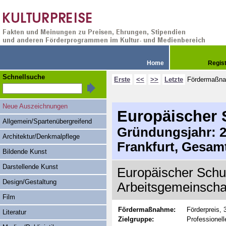
Home
Regis
Schnellsuche
Erste
<<
>>
Letzte
Fördermaßn
Neue Auszeichnungen
Europäischer 
Allgemein/Spartenübergreifend
Gründungsjahr: 20
Architektur/Denkmalpflege
Frankfurt, Gesam
Bildende Kunst
Darstellende Kunst
Europäischer Schu
Design/Gestaltung
Arbeitsgemeinscha
Film
Fördermaßnahme:
Förderpreis,
Literatur
Zielgruppe:
Professionell