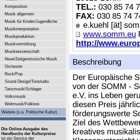
TEL.:
030 85 74 7
Komposition
Musik allgemein
FAX:
030 85 74 7
Musik für Kinder/Jugendliche
e.kuehl [ät] so
Musikinterpretation
www.somm.eu
Musikproduktion
http://www.europ
Musikvermittlung
Musikwissenschaft
Neue/Zeitgenössische Musik
Beschreibung
Orchester
Rock/Pop
Der Europäische S
Sound Design/Tonstudio
von der SOMM - So
Tanzmusik/Schlager
e.V. ins Leben ger
Volksmusik
diesen Preis jährl
Weltmusik/Folklore
förderungswerte Sc
Weitere (u.a. Politische Kultur)
Ziel des Wettbewerb
Die Online-Ausgabe des
kreatives musikali
Handbuchs der Kulturpreise
ist ein Service der