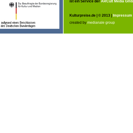
ist ein Service der
ARCult Media Gm
Kulturpreise.de | © 2013 |
Impressum
created by
medianale group