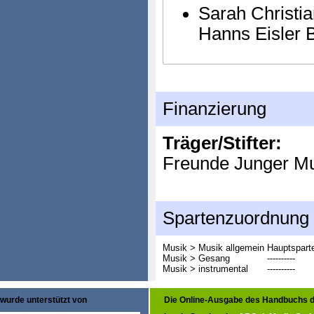
Sarah Christi
Hanns Eisler B
Finanzierung
Träger/Stifter:
Freunde Junger Mu
Spartenzuordnung
Musik > Musik allgemein
Hauptspart
Musik > Gesang
----------
Musik > instrumental
----------
wurde unterstützt von
Die Online-Ausgabe des Handbuchs d