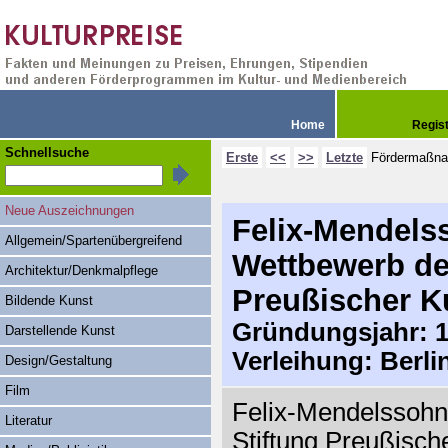
Home
Regis
Schnellsuche
Erste
<<
>>
Letzte
Fördermaßn
Neue Auszeichnungen
Felix-Mendels
Allgemein/Spartenübergreifend
Wettbewerb de
Architektur/Denkmalpflege
Preußischer Ku
Bildende Kunst
Gründungsjahr: 1
Darstellende Kunst
Verleihung: Berli
Design/Gestaltung
Film
Felix-Mendelssohn
Literatur
Stiftung Preußische