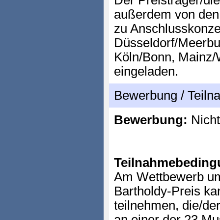
Der Preisträger/die
außerdem von den
zu Anschlusskonzer
Düsseldorf/Meerbus
Köln/Bonn, Mainz
eingeladen.
Bewerbung / Teil
Bewerbung:
Nicht
Teilnahmebeding
Am Wettbewerb um
Bartholdy-Preis ka
teilnehmen, die/d
an einer der 23 M