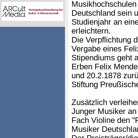
Musikhochschulen 
Deutschland sein u
Studienjahr an ein
erleichtern.
Die Verpflichtung 
Vergabe eines Fel
Stipendiums geht a
Erben Felix Mende
und 20.2.1878 zurü
Stiftung Preußisch
Zusätzlich verleih
Junger Musiker an 
Fach Violine den "
Musiker Deutschlan