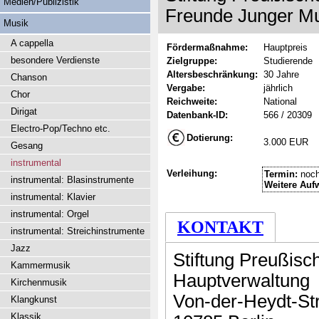
Medien/Publizistik
Freunde Junger Mu
Musik
A cappella
Fördermaßnahme:
Hauptpreis
besondere Verdienste
Zielgruppe:
Studierende
Altersbeschränkung:
30 Jahre
Chanson
Vergabe:
jährlich
Chor
Reichweite:
National
Dirigat
Datenbank-ID:
566 / 20309
Electro-Pop/Techno etc.
Dotierung:
3.000 EUR
Gesang
instrumental
Verleihung:
Termin:
noch
instrumental: Blasinstrumente
Weitere Auf
instrumental: Klavier
instrumental: Orgel
KONTAKT
instrumental: Streichinstrumente
Jazz
Stiftung Preußisch
Kammermusik
Hauptverwaltung
Kirchenmusik
Von-der-Heydt-Str
Klangkunst
Klassik