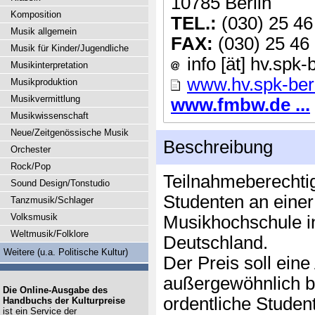
10785 Berlin
Komposition
TEL.:
(030) 25 46
Musik allgemein
FAX:
(030) 25 46
Musik für Kinder/Jugendliche
info [ät] hv.spk-
Musikinterpretation
www.hv.spk-berl
Musikproduktion
Musikvermittlung
www.fmbw.de ...
Musikwissenschaft
Neue/Zeitgenössische Musik
Beschreibung
Orchester
Rock/Pop
Teilnahmeberechtig
Sound Design/Tonstudio
Studenten an einer
Tanzmusik/Schlager
Volksmusik
Musikhochschule i
Weltmusik/Folklore
Deutschland.
Weitere (u.a. Politische Kultur)
Der Preis soll ein
außergewöhnlich be
Die Online-Ausgabe des
ordentliche Studen
Handbuchs der Kulturpreise
ist ein Service der