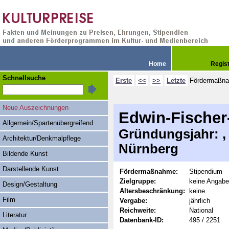
Home
Regis
Schnellsuche
Erste
<<
>>
Letzte
Fördermaßn
Neue Auszeichnungen
Edwin-Fischer
Allgemein/Spartenübergreifend
Gründungsjahr: , 
Architektur/Denkmalpflege
Nürnberg
Bildende Kunst
Darstellende Kunst
Fördermaßnahme:
Stipendium
Zielgruppe:
keine Angabe
Design/Gestaltung
Altersbeschränkung:
keine
Film
Vergabe:
jährlich
Reichweite:
National
Literatur
Datenbank-ID:
495 / 2251