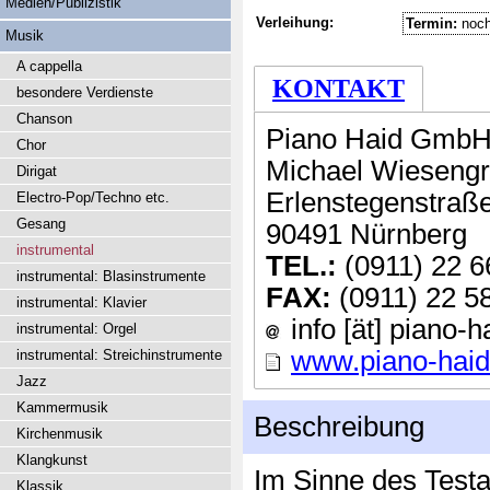
Medien/Publizistik
Verleihung:
Termin:
noch
Musik
A cappella
KONTAKT
besondere Verdienste
Chanson
Piano Haid Gmb
Chor
Michael Wieseng
Dirigat
Erlenstegenstraß
Electro-Pop/Techno etc.
Gesang
90491 Nürnberg
instrumental
TEL.:
(0911) 22 6
instrumental: Blasinstrumente
FAX:
(0911) 22 5
instrumental: Klavier
info [ät] piano-
instrumental: Orgel
www.piano-hai
instrumental: Streichinstrumente
Jazz
Kammermusik
Beschreibung
Kirchenmusik
Klangkunst
Im Sinne des Test
Klassik