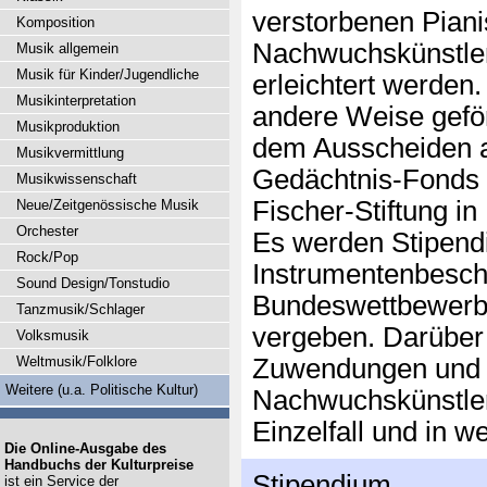
verstorbenen Piani
Komposition
Nachwuchskünstler
Musik allgemein
Musik für Kinder/Jugendliche
erleichtert werden.
Musikinterpretation
andere Weise geför
Musikproduktion
dem Ausscheiden a
Musikvermittlung
Gedächtnis-Fonds a
Musikwissenschaft
Fischer-Stiftung 
Neue/Zeitgenössische Musik
Orchester
Es werden Stipendi
Rock/Pop
Instrumentenbesc
Sound Design/Tonstudio
Bundeswettbewerbs
Tanzmusik/Schlager
vergeben. Darüber 
Volksmusik
Weltmusik/Folklore
Zuwendungen und H
Weitere (u.a. Politische Kultur)
Nachwuchskünstler 
Einzelfall und in w
Die Online-Ausgabe des
Handbuchs der Kulturpreise
Stipendium
ist ein Service der