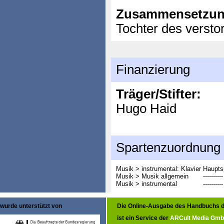
Zusammensetzun
Tochter des verstor
Finanzierung
Träger/Stifter:
Hugo Haid
Spartenzuordnung
Musik > instrumental: Klavier
Haupts
Musik > Musik allgemein
----------
Musik > instrumental
----------
wurde unterstützt von
Die Online-Ausgabe des Handbuchs d
ist ein Service der
ARCult Media Gm