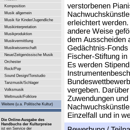
verstorbenen Piani
Komposition
Nachwuchskünstler
Musik allgemein
Musik für Kinder/Jugendliche
erleichtert werden.
Musikinterpretation
andere Weise geför
Musikproduktion
dem Ausscheiden a
Musikvermittlung
Gedächtnis-Fonds a
Musikwissenschaft
Fischer-Stiftung 
Neue/Zeitgenössische Musik
Orchester
Es werden Stipendi
Rock/Pop
Instrumentenbesc
Sound Design/Tonstudio
Bundeswettbewerbs
Tanzmusik/Schlager
vergeben. Darüber 
Volksmusik
Weltmusik/Folklore
Zuwendungen und H
Weitere (u.a. Politische Kultur)
Nachwuchskünstler 
Einzelfall und in w
Die Online-Ausgabe des
Handbuchs der Kulturpreise
Bewerbung / Teil
ist ein Service der