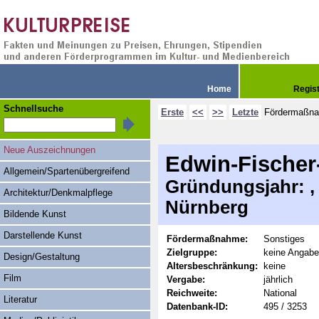
Home
Regis
Schnellsuche
Erste
<<
>>
Letzte
Fördermaßn
Neue Auszeichnungen
Edwin-Fischer
Allgemein/Spartenübergreifend
Gründungsjahr: , 
Architektur/Denkmalpflege
Nürnberg
Bildende Kunst
Darstellende Kunst
Fördermaßnahme:
Sonstiges
Zielgruppe:
keine Angabe
Design/Gestaltung
Altersbeschränkung:
keine
Film
Vergabe:
jährlich
Reichweite:
National
Literatur
Datenbank-ID:
495 / 3253