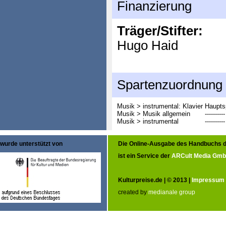
Finanzierung
Träger/Stifter:
Hugo Haid
Spartenzuordnung
Musik > instrumental: Klavier
Haupts
Musik > Musik allgemein
----------
Musik > instrumental
----------
wurde unterstützt von
Die Online-Ausgabe des Handbuchs d
ist ein Service der
ARCult Media Gm
Kulturpreise.de | © 2013 |
Impressum
created by
medianale group