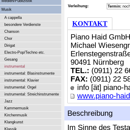
Medien/Publizistik
Verleihung:
Termin:
noch
Musik
A cappella
KONTAKT
besondere Verdienste
Chanson
Piano Haid Gmb
Chor
Michael Wieseng
Dirigat
Erlenstegenstraß
Electro-Pop/Techno etc.
Gesang
90491 Nürnberg
instrumental
TEL.:
(0911) 22 6
instrumental: Blasinstrumente
FAX:
(0911) 22 5
instrumental: Klavier
info [ät] piano-
instrumental: Orgel
www.piano-hai
instrumental: Streichinstrumente
Jazz
Kammermusik
Beschreibung
Kirchenmusik
Klangkunst
Im Sinne des Test
Klassik