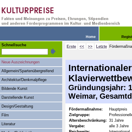
Home
Regis
Schnellsuche
Erste
<<
>>
Letzte
Fördermaßn
Neue Auszeichnungen
International
Allgemein/Spartenübergreifend
Klavierwettbe
Architektur/Denkmalpflege
Gründungsjahr: 19
Bildende Kunst
Weimar, Gesamtd
Darstellende Kunst
Design/Gestaltung
Fördermaßnahme:
Hauptpreis
Zielgruppe:
Professionel
Film
Altersbeschränkung:
31 Jahre
Literatur
Vergabe:
alle 3 Jahre
Reichweite:
International