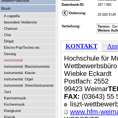
Medien/Publizistik
Datenbank-ID:
187 / 881
Musik
Dotierung:
20.000 EUR
A cappella
besondere Verdienste
Verleihung:
Termin:
Der 
Chanson
Weitere Auf
Chor
Dirigat
KONTAKT
Ans
Electro-Pop/Techno etc.
Gesang
Hochschule für 
instrumental
Wettbewerbsbüro
instrumental: Blasinstrumente
Wiebke Eckardt
instrumental: Klavier
instrumental: Orgel
Postfach: 2552
instrumental: Streichinstrumente
99423 Weimar
TE
Jazz
FAX:
(03643) 55 
Kammermusik
liszt-wettbewerb
Kirchenmusik
www.hfm-weimar
Klangkunst
Klassik