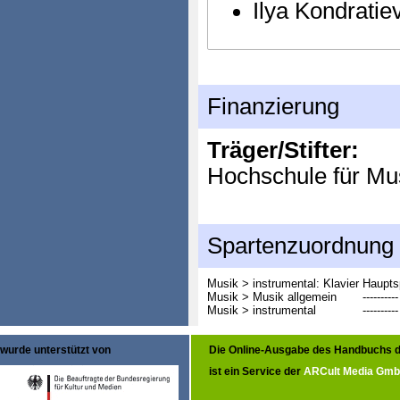
Ilya Kondratie
Finanzierung
Träger/Stifter:
Hochschule für Mu
Spartenzuordnung
Musik > instrumental: Klavier
Haupts
Musik > Musik allgemein
----------
Musik > instrumental
----------
wurde unterstützt von
Die Online-Ausgabe des Handbuchs d
ist ein Service der
ARCult Media Gm