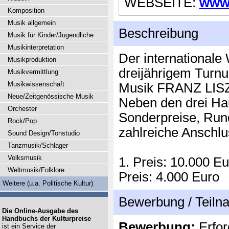
WEBSEITE:
www.
Komposition
Musik allgemein
Beschreibung
Musik für Kinder/Jugendliche
Musikinterpretation
Der internationale
Musikproduktion
dreijährigem Turnu
Musikvermittlung
Musikwissenschaft
Musik FRANZ LISZT
Neue/Zeitgenössische Musik
Neben den drei Ha
Orchester
Sonderpreise, Run
Rock/Pop
zahlreiche Anschl
Sound Design/Tonstudio
Tanzmusik/Schlager
Volksmusik
1. Preis: 10.000 Eu
Weltmusik/Folklore
Preis: 4.000 Euro
Weitere (u.a. Politische Kultur)
Bewerbung / Teil
Die Online-Ausgabe des
Handbuchs der Kulturpreise
Bewerbung:
Erfor
ist ein Service der