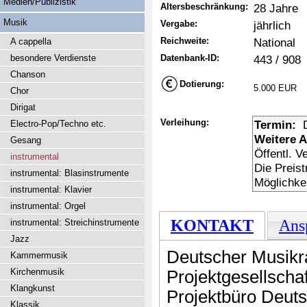
Medien/Publizistik
Altersbeschränkung:
28 Jahre
Musik
Vergabe:
jährlich
Reichweite:
National
A cappella
besondere Verdienste
Datenbank-ID:
443 / 908
Chanson
Dotierung:
5.000 EUR
Chor
Dirigat
Verleihung:
Termin:
D
Electro-Pop/Techno etc.
Weitere 
Gesang
Öffentl. V
instrumental
Die Preis
instrumental: Blasinstrumente
Möglichke
instrumental: Klavier
instrumental: Orgel
KONTAKT
Ans
instrumental: Streichinstrumente
Jazz
Deutscher Musikr
Kammermusik
Kirchenmusik
Projektgesellsch
Klangkunst
Projektbüro Deut
Klassik