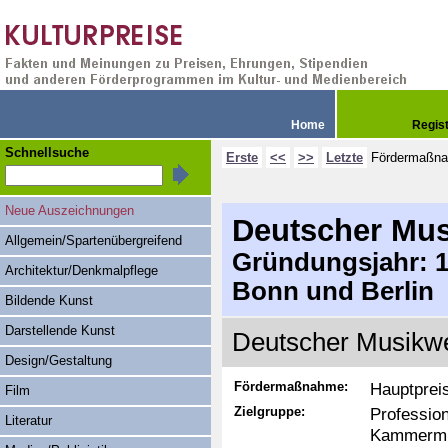
Home
Regis
Schnellsuche
Erste
<<
>>
Letzte
Fördermaßn
Neue Auszeichnungen
Deutscher Mu
Allgemein/Spartenübergreifend
Gründungsjahr: 19
Architektur/Denkmalpflege
Bonn und Berlin
Bildende Kunst
Darstellende Kunst
Deutscher Musikwe
Design/Gestaltung
Fördermaßnahme:
Hauptprei
Film
Zielgruppe:
Professio
Literatur
Kammermu