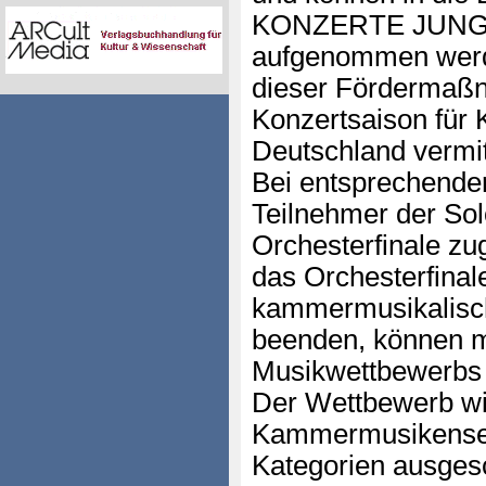
KONZERTE JUNG
aufgenommen werd
dieser Fördermaß
Konzertsaison für
Deutschland vermitt
Bei entsprechende
Teilnehmer der So
Orchesterfinale zu
das Orchesterfinal
kammermusikalisch
beenden, können m
Musikwettbewerbs 
Der Wettbewerb wir
Kammermusikense
Kategorien ausges