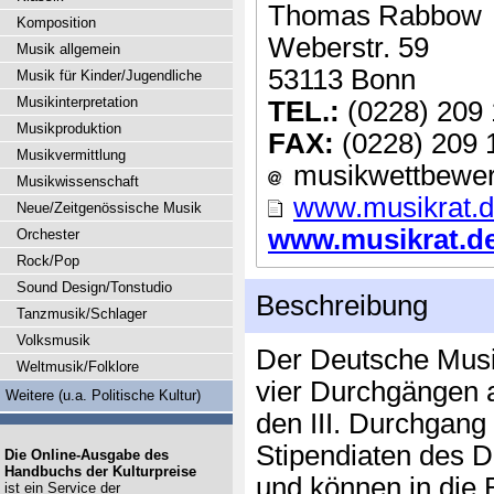
Thomas Rabbow
Komposition
Weberstr. 59
Musik allgemein
53113 Bonn
Musik für Kinder/Jugendliche
Musikinterpretation
TEL.:
(0228) 209 
Musikproduktion
FAX:
(0228) 209 
Musikvermittlung
musikwettbewerb
Musikwissenschaft
www.musikrat.
Neue/Zeitgenössische Musik
www.musikrat.de
Orchester
Rock/Pop
Sound Design/Tonstudio
Beschreibung
Tanzmusik/Schlager
Volksmusik
Der Deutsche Musik
Weltmusik/Folklore
vier Durchgängen a
Weitere (u.a. Politische Kultur)
den III. Durchgang
Stipendiaten des 
Die Online-Ausgabe des
Handbuchs der Kulturpreise
und können in d
ist ein Service der