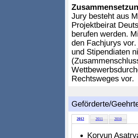
Zusammensetzun
Jury besteht aus M
Projektbeirat Deu
berufen werden. Mi
den Fachjurys vor.
und Stipendiaten 
(Zusammenschluss 
Wettbewerbsdurchg
Rechtsweges vor.
Geförderte/Geehrt
2012
2011
2010
Koryun Asatry