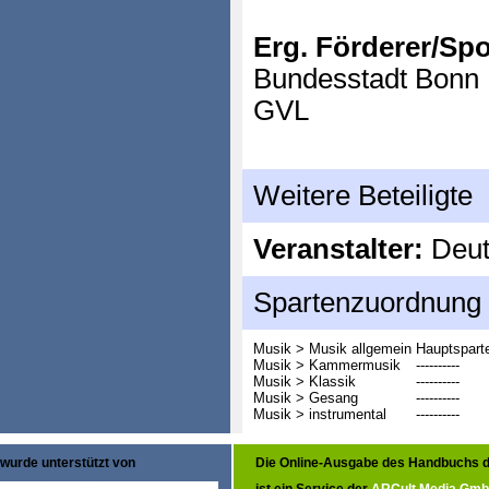
Erg. Förderer/Sp
Bundesstadt Bonn
GVL
Weitere Beteiligte
Veranstalter:
Deut
Spartenzuordnung
Musik > Musik allgemein
Hauptspart
Musik > Kammermusik
----------
Musik > Klassik
----------
Musik > Gesang
----------
Musik > instrumental
----------
wurde unterstützt von
Die Online-Ausgabe des Handbuchs d
ist ein Service der
ARCult Media Gm