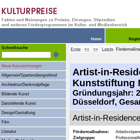
Home
Regis
Schnellsuche
Erste
<<
>>
Letzte
Fördermaßn
Neue Auszeichnungen
Artist-in-Res
Allgemein/Spartenübergreifend
Kunststiftung
Architektur/Denkmalpflege
Gründungsjahr: 20
Bildende Kunst
Düsseldorf, Gesa
Darstellende Kunst
Design/Gestaltung
Artist-in-Residenc
Film
Literatur
Fördermaßnahme:
Arbeitsstipe
Zielgruppe:
Professionell