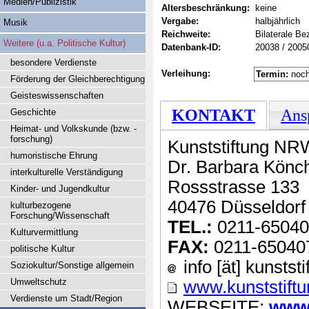
Medien/Publizistik
Altersbeschränkung:
keine
Vergabe:
halbjährlich
Musik
Reichweite:
Bilaterale B
Weitere (u.a. Politische Kultur)
Datenbank-ID:
20038 / 2005
besondere Verdienste
Verleihung:
Termin:
noch
Förderung der Gleichberechtigung
Geisteswissenschaften
KONTAKT
Ans
Geschichte
Heimat- und Volkskunde (bzw. -
forschung)
Kunststiftung NR
humoristische Ehrung
Dr. Barbara Könc
interkulturelle Verständigung
Rossstrasse 133
Kinder- und Jugendkultur
40476 Düsseldorf
kulturbezogene
Forschung/Wissenschaft
TEL.:
0211-6504
Kulturvermittlung
FAX:
0211-65040
politische Kultur
info [ät] kunstst
Soziokultur/Sonstige allgemein
Umweltschutz
www.kunststift
Verdienste um Stadt/Region
WEBSEITE:
www.