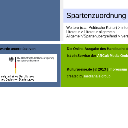
Spartenzuordnung
Weitere (u.a. Politische Kultur) > int
Literatur > Literatur allgemein
Allgemein/Spartenübergreifend > ver
wurde unterstützt von
Die Online-Ausgabe des Handbuchs d
ist ein Service der
ARCult Media Gm
Kulturpreise.de | © 2013 |
Impressum
created by
medianale group