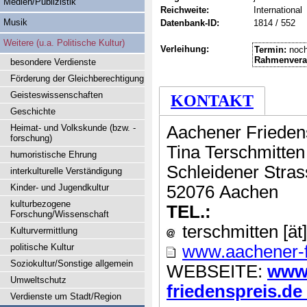
Medien/Publizistik
Reichweite:
International
Musik
Datenbank-ID:
1814 / 552
Weitere (u.a. Politische Kultur)
Verleihung:
Termin:
noch
Rahmenvera
besondere Verdienste
Förderung der Gleichberechtigung
Geisteswissenschaften
KONTAKT
Geschichte
Heimat- und Volkskunde (bzw. -
Aachener Friedens
forschung)
Tina Terschmitten
humoristische Ehrung
Schleidener Stra
interkulturelle Verständigung
Kinder- und Jugendkultur
52076 Aachen
kulturbezogene
TEL.:
Forschung/Wissenschaft
terschmitten [ät
Kulturvermittlung
politische Kultur
www.aachener-f
Soziokultur/Sonstige allgemein
WEBSEITE:
www.
Umweltschutz
friedenspreis.de .
Verdienste um Stadt/Region