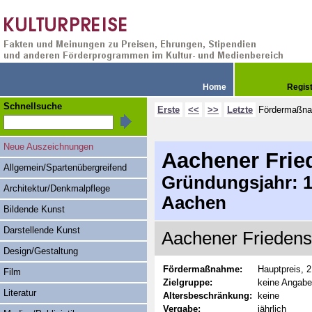
Home
Regis
Schnellsuche
Erste
<<
>>
Letzte
Fördermaßn
Neue Auszeichnungen
Aachener Frie
Allgemein/Spartenübergreifend
Gründungsjahr: 19
Architektur/Denkmalpflege
Aachen
Bildende Kunst
Darstellende Kunst
Aachener Friedensp
Design/Gestaltung
Fördermaßnahme:
Hauptpreis, 
Film
Zielgruppe:
keine Angabe
Literatur
Altersbeschränkung:
keine
Vergabe:
jährlich