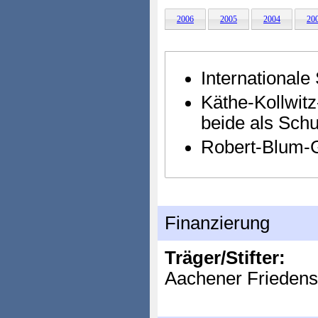
2006
2005
2004
20
Internationale
Käthe-Kollwitz
beide als Sch
Robert-Blum-
Finanzierung
Träger/Stifter:
Aachener Friedensp