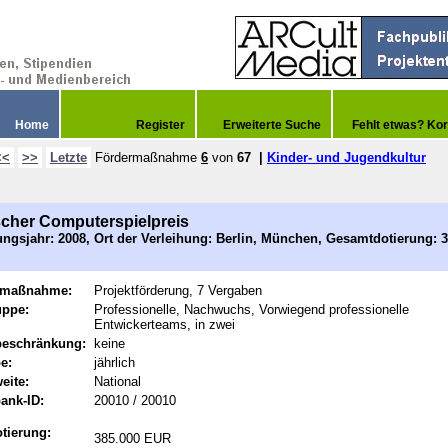
Home
Register
Erweiterte Suche
Fehlt etwas? Kor
<<
>>
Letzte
Fördermaßnahme
6
von
67
|
Kinder- und Jugendkultur
cher Computerspielpreis
ngsjahr: 2008, Ort der Verleihung: Berlin, München, Gesamtdotierung: 
rmaßnahme:
Projektförderung, 7 Vergaben
uppe:
Professionelle, Nachwuchs, Vorwiegend professionelle
Entwickerteams, in zwei
beschränkung:
keine
e:
jährlich
eite:
National
ank-ID:
20010 / 20010
tierung:
385.000 EUR