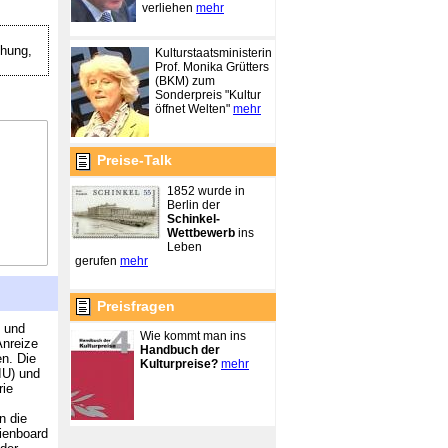
verliehen
mehr
hung,
Kulturstaatsministerin
Prof. Monika Grütters
(BKM) zum
Sonderpreis "Kultur
öffnet Welten"
mehr
Preise-Talk
1852 wurde in
Berlin der
Schinkel-
Wettbewerb
ins
Leben
gerufen
mehr
Preisfragen
) und
Wie kommt man ins
Anreize
Handbuch der
en. Die
Kulturpreise?
mehr
IU) und
rie
n die
ienboard