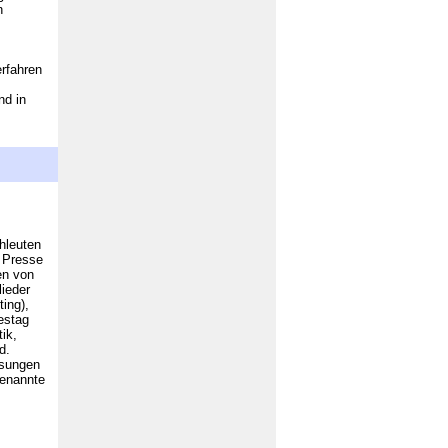
n
rfahren
nd in
hleuten
r Presse
en von
lieder
ting),
estag
ik,
d.
isungen
benannte