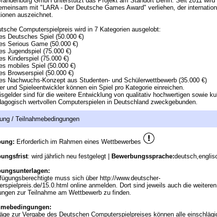
Brandenburg GmbH unterstützt das Projekt am Standort Berlin. Seit 2011 wird
emeinsam mit "LARA - Der Deutsche Games Award" verliehen, der internation
ionen auszeichnet.
tsche Computerspielpreis wird in 7 Kategorien ausgelobt:
es Deutsches Spiel (50.000 €)
es Serious Game (50.000 €)
es Jugendspiel (75.000 €)
es Kinderspiel (75.000 €)
es mobiles Spiel (50.000 €)
es Browserspiel (50.000 €)
es Nachwuchs-Konzept aus Studenten- und Schülerwettbewerb (35.000 €)
er und Spieleentwickler können ein Spiel pro Kategorie einreichen.
isgelder sind für die weitere Entwicklung von qualitativ hochwertigen sowie kul
agogisch wertvollen Computerspielen in Deutschland zweckgebunden.
ung / Teilnahmebedingungen
bung:
Erforderlich im Rahmen eines Wettbewerbes
ungsfrist
: wird jährlich neu festgelegt |
Bewerbungssprache:
deutsch,englis
ungsunterlagen:
fügungsberechtigte muss sich über http://www.deutscher-
rspielpreis.de/15.0.html online anmelden. Dort sind jeweils auch die weiteren
ungen zur Teilnahme am Wettbewerb zu finden.
hmebedingungen:
äge zur Vergabe des Deutschen Computerspielpreises können alle einschlägi