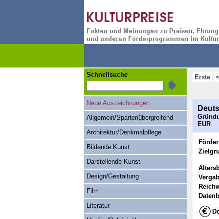
Schnellsuche
Erste
Neue Auszeichnungen
Deuts
Gründu
Allgemein/Spartenübergreifend
EUR
Architektur/Denkmalpflege
Förde
Bildende Kunst
Zielgr
Darstellende Kunst
Alters
Design/Gestaltung
Vergab
Reichw
Film
Datenb
Literatur
Do