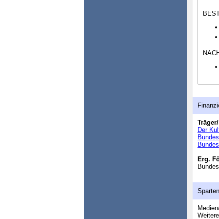
BEST
NAC
Finanzi
Träger/
Der Kul
Bundesv
Bundesv
Erg. F
Bundesm
Sparte
Medien/
Weitere