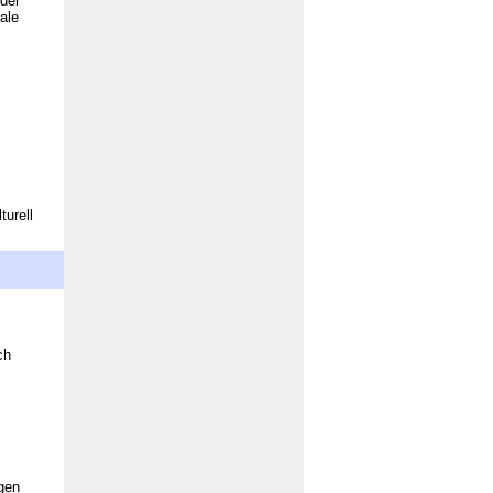
 der
ale
turell
ch
gen