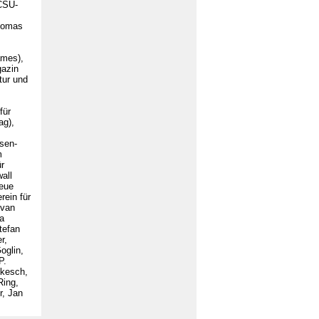
/CSU-
Thomas
ames),
gazin
tur und
für
ag),
sen-
m
ür
all
neue
rein für
 van
a
efan
r,
oglin,
P.
ukesch,
Ring,
r, Jan