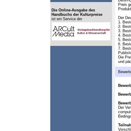
Berlin-
Preis g
Produkt
Die Online-Ausgabe des
Handbuchs der Kulturpreise
Der Deu
ist ein Service der
1. Best
2. Best
3. Best
4. Best
5. Best
6. Best
7. Best
Publish
Die Pre
und päd
Bewerb
Bewer
Bewerb
Bewerb
Der Ver
compute
Beding
Teilna
Vorschl