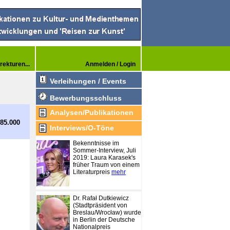
rekturen...
Anmelden / Login
Verleihungen / Events
Bewerbungsschluss
Analysen/Publikationen
385.000
Interviews/O-Töne
Bekenntnisse im
Sommer-Interview, Juli
2019: Laura Karasek's
früher Traum von einem
Literaturpreis
mehr
Dr. Rafał Dutkiewicz
(Stadtpräsident von
Breslau/Wrocław) wurde
in Berlin der Deutsche
Nationalpreis