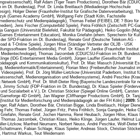
ngswissenschaft), Ralf Adam (Tiger Team Productions), Dorothee Bär (CDU
n im Dt. Bundestag), Prof. Dr. Linda Breitlauch (Mediadesign Hochschule
ign), Holger Diener (Fraunhofer-Institut für Grafische Datenverarbeitung), 
czyk (Games Academy GmbH), Wolfgang Fehr (Stadt Köln, Fachstelle
medienschutz und Medienpädagogik), Thomas Feibel (FEIBEL.DE ? Büro für
edien), Jens Fischer (Computerbild Spiele), Petra Fröhlich (Zeitschrift PC-G
ja Ganguin (Universität Bielefeld, Fakultät für Pädagogik), Heiko Gogolin (Ma
ames Entertainment Education), Monika Griefahn (ehem. Sprecherin für Kul
der SPD-Fraktion im Dt. Bundestag), Renate Grof (Deutsche Telekom AG -
ad & T-Online Spiele), Jürgen Hilse (Ständiger Vertreter der OLJB - USK
ltungssoftware Selbstkontrolle), Prof. Dr. Klaus P. Jantke (Fraunhofer Institut 
e Medientechnologie), Thomas Jarzombek (CDU/CSU-Fraktion im Dt. Bundest
linge (IDG Entertainment Media GmbH), Jürgen Lauffer (Gesellschaft für
ädagogik und Kommunikationskultur), Prof. Dr. Maic Masuch (Universität Es
g, Medieninformatik/Entertainment), Florian Merz (Freiberuflicher Journalist i
 Videospiele), Prof. Dr. Jörg Müller-Lietzkow (Universität Paderborn, Institut f
issenschaft, Medienorganisation und Mediensysteme), André Peschke (Kraw
Network GmbH), Prof. Dr. Wolf-Dieter Ring (Bayerische Landeszentrale für 
, Jimmy Schulz (FDP-Fraktion im Dt. Bundestag), Dr. Klaus Spieler (Förderve
und Sozialarbeit e.V.), Dr. Christian Stöcker (Spiegel Online GmbH), Carsten
(Gameforge 4D GmbH), Jan Wagner (Cliffhanger Productions GmbH), Dr. Tanj
 (Institut für Medienforschung und Medienpädagogik an der FH Köln) |
2009:
St
ger, Ralf Adam, Dorothee Bär, Christian Bigge, Linda Breitlauch, Holger Diene
g Fehr, Thomas Feibel, Jürgen Fritz, Petra Fröhlich, Sonja Gangulin, Heike G
Griefahn, Renate Grof, Jochen Hamma, René Heubach, Jürgen Hilse, Klaus 
 Thomas Jarzombek, Christian Klass, Heiko Klinge, Jürgen Laufer, Helmut L
ller-Litzkow, Manfred Neumann, Norbert Neuss, André Peschke, Wolf-Dieter 
Schattmann, Fabian Schlage, Klaus Spieler, Andreas Stock, Christian Stöcke
, Hartmut Warkus, Teut Weidemann