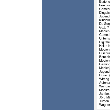
Erziehu
Fraktio
Gamedes
Dlugai
Jugend
Kinderm
Dr. Son
GEE ? G
Medien 
Gameslo
Unterha
Digital
Heiko K
Medienp
Duisbur
Bereich
Medienw
Gaming 
Medien)
Jugend 
Husen 
Witting
Aufenan
Wolfgan
Monika 
Jantke,
Jörg Mü
Jürgen 
Wagner