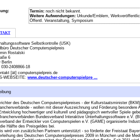
hung:
Termin:
noch nicht bekannt.
Weitere Aufwendungen:
Urkunde/Emblem, Werkveröffentlic
Öffentl. Veranstaltung, Symposium
TAKT
haltungssoftware Selbstkontrolle (USK)
büro Deutscher Computerspielpreis
min Rostalski
raße 6
 Berlin
:
030-2408866-18
ntakt [ät] computerspielpreis.de
S-WEBSEITE:
www.deutscher-computerspielpre ...
eibung
richter des Deutschen Computerspielpreises - der Kulturstaatsminister (BKM
anchenverbände - wollen mit dieser Auszeichnung und Förderung besondere 
 Entwicklung hochwertiger und kulturell und pädagogisch wertvoller Spiele geb
Branchenverbänden Bundesverband Interaktive Unterhaltungssoftware e.V. (B
erband der Entwickler von Computerspielen e.V. (GAME) organisierte Indust
 die Hälfte des Preisgeldes bei.
is wird von zusätzlichen Partnern unterstützt - so förderte der Freistaat Bayer
erleihung des Deutschen Computerspielpreises 2009 in München und die Med