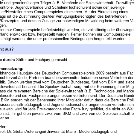
e und gemeinnützigen Träger (z.B. Verbände der Spielewirtschaft, Freiwillige
ontrolle, Jugendverbände und Schulen/Hochschulen) sowie der jeweilige
ler/Hersteller eines Computerspieles einreichen. Mit der Einreichung eines
ags ist die Zustimmung des/der Verfügungsberechtigten des betreffenden
/Konzeptes und dessen Zusage zur notwendigen Mitwirkung beim weiteren Ve
gen.
en nur Computerspiele berücksichtigt werden, die vollständig oder überwiege
land entwickelt bzw. hergestellt wurden. Ferner können nur Computerspiele
ichtigt werden, die unter professionellen Bedingungen hergestellt wurden.
hlt aus?
e durch:
Stifter und Fachjury gemischt
mensetzung:
bhängige Hauptjury des Deutschen Computerspielpreis 2009 besteht aus Fac
richterverbände, Partnern branchenverwandter Industrien sowie Vertretern de
litik. Davon werden zwei vom Deutschen Bundestag, fünf vom BKM und sieb
elewirtschaft benannt. Die Spielewirtschaft sorgt mit der Benennung ihrer Mitg
dass die relevanten Bereiche der Spielewirtschaft (z.B. Technologie und Marke
elerseite und die Fachpresse angemessen vertreten sind. Der Deutsche Bund
 BKM sorgen mit der Benennung ihrer Mitglieder dafür, dass die Bereiche Polit
wissenschaft/-pädagogik und Jugendmedienschutz angemessen vertreten sin
auswahl wird für jede Preiskategorie eine Fach-Jury gebildet, die nicht an We
n ist. Ihr gehören jeweils zwei vom BKM und zwei von der Spielewirtschaft 
der an.
der:
rof. Dr. Stefan Aufenanger(Universität Mainz, Medienpädagogik und