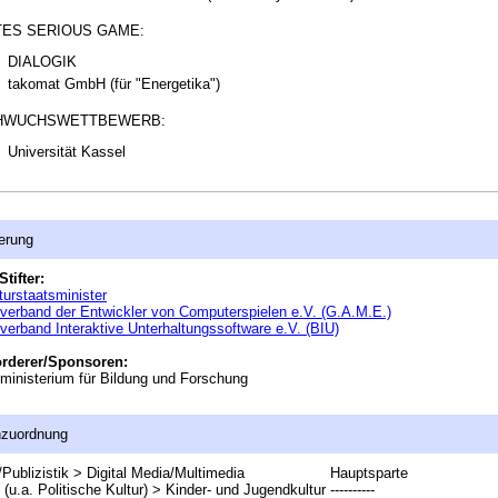
ES SERIOUS GAME:
DIALOGIK
takomat GmbH (für "Energetika")
HWUCHSWETTBEWERB:
Universität Kassel
erung
Stifter:
turstaatsminister
erband der Entwickler von Computerspielen e.V. (G.A.M.E.)
erband Interaktive Unterhaltungssoftware e.V. (BIU)
örderer/Sponsoren:
inisterium für Bildung und Forschung
nzuordnung
Publizistik > Digital Media/Multimedia
Hauptsparte
 (u.a. Politische Kultur) > Kinder- und Jugendkultur
----------