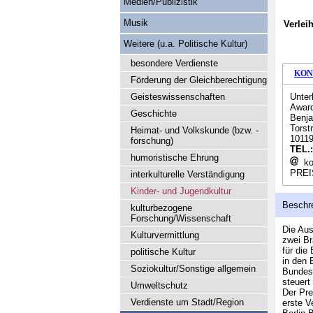
Medien/Publizistik
Musik
Verlei
Weitere (u.a. Politische Kultur)
besondere Verdienste
KON
Förderung der Gleichberechtigung
Geisteswissenschaften
Unter
Award
Geschichte
Benja
Torst
Heimat- und Volkskunde (bzw. -
10119
forschung)
TEL.
humoristische Ehrung
ko
PREI
interkulturelle Verständigung
Kinder- und Jugendkultur
Beschr
kulturbezogene
Forschung/Wissenschaft
Die Aus
Kulturvermittlung
zwei Br
für die
politische Kultur
in den 
Soziokultur/Sonstige allgemein
Bundesv
steuert
Umweltschutz
Der Pre
Verdienste um Stadt/Region
erste V