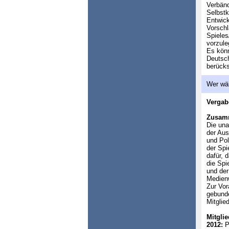
Verbänd
Selbstk
Entwick
Vorschl
Spieles
vorzule
Es könn
Deutsch
berücks
Wer wä
Vergab
Zusam
Die una
der Aus
und Po
der Spi
dafür, 
die Spi
und der
Medien
Zur Vor
gebunde
Mitglie
Mitglie
2012:
P