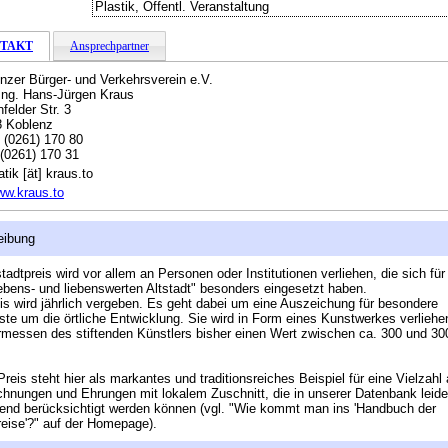
Plastik, Öffentl. Veranstaltung
TAKT
Ansprechpartner
nzer Bürger- und Verkehrsverein e.V.
-Ing. Hans-Jürgen Kraus
felder Str. 3
8 Koblenz
:
(0261) 170 80
(0261) 170 31
tik [ät] kraus.to
w.kraus.to
eibung
stadtpreis wird vor allem an Personen oder Institutionen verliehen, die sich für
lebens- und liebenswerten Altstadt" besonders eingesetzt haben.
is wird jährlich vergeben. Es geht dabei um eine Auszeichung für besondere
ste um die örtliche Entwicklung. Sie wird in Form eines Kunstwerkes verliehe
messen des stiftenden Künstlers bisher einen Wert zwischen ca. 300 und 30
Preis steht hier als markantes und traditionsreiches Beispiel für eine Vielzahl
hnungen und Ehrungen mit lokalem Zuschnitt, die in unserer Datenbank leider
nd berücksichtigt werden können (vgl. "Wie kommt man ins 'Handbuch der
reise'?" auf der Homepage).