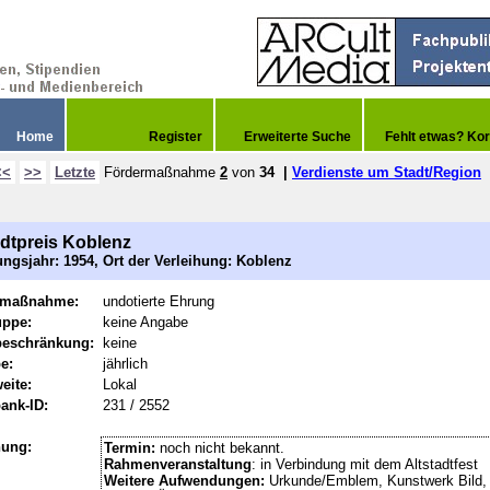
Home
Register
Erweiterte Suche
Fehlt etwas? Kor
<<
>>
Letzte
Fördermaßnahme
2
von
34
|
Verdienste um Stadt/Region
adtpreis Koblenz
ngsjahr: 1954, Ort der Verleihung: Koblenz
rmaßnahme:
undotierte Ehrung
uppe:
keine Angabe
beschränkung:
keine
e:
jährlich
eite:
Lokal
ank-ID:
231 / 2552
hung:
Termin:
noch nicht bekannt.
Rahmenveranstaltung
: in Verbindung mit dem Altstadtfest
Weitere Aufwendungen:
Urkunde/Emblem, Kunstwerk Bild, 