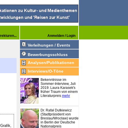
rekturen...
Anmelden / Login
Verleihungen / Events
Bewerbungsschluss
Analysen/Publikationen
Interviews/O-Töne
Bekenntnisse im
Sommer-Interview, Juli
2019: Laura Karasek's
früher Traum von einem
Literaturpreis
mehr
Dr. Rafał Dutkiewicz
(Stadtpräsident von
Breslau/Wrocław) wurde
in Berlin der Deutsche
Grafik,
Nationalpreis