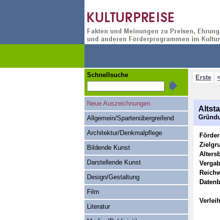
Schnellsuche
Erste
Neue Auszeichnungen
Altst
Gründu
Allgemein/Spartenübergreifend
Architektur/Denkmalpflege
Förde
Zielgr
Bildende Kunst
Alters
Darstellende Kunst
Vergab
Reichw
Design/Gestaltung
Datenb
Film
Verlei
Literatur