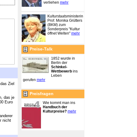
verliehen
mehr
Kulturstaatsministerin
Prof. Monika Grütters
(BKM) zum
Sonderpreis "Kultur
öffnet Welten"
mehr
Preise-Talk
1852 wurde in
Berlin der
Schinkel-
Wettbewerb
ins
Leben
gerufen
mehr
 das Ziel
Preisfragen
n, das je
00 Euro
Wie kommt man ins
Handbuch der
Kulturpreise?
mehr
 anderer
 nicht