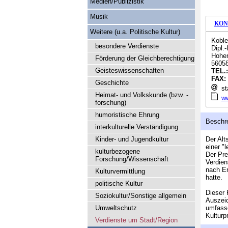
Medien/Publizistik
Musik
KON
Weitere (u.a. Politische Kultur)
Koble
besondere Verdienste
Dipl.
Hohen
Förderung der Gleichberechtigung
5605
Geisteswissenschaften
TEL.
FAX:
Geschichte
sta
Heimat- und Volkskunde (bzw. -
ww
forschung)
humoristische Ehrung
Beschr
interkulturelle Verständigung
Kinder- und Jugendkultur
Der Alt
einer "
kulturbezogene
Der Pre
Forschung/Wissenschaft
Verdien
nach Er
Kulturvermittlung
hatte.
politische Kultur
Dieser 
Soziokultur/Sonstige allgemein
Auszeic
Umweltschutz
umfasse
Kulturp
Verdienste um Stadt/Region