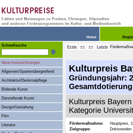
Home
Regis
Schnellsuche
Erste
<<
>>
Letzte
Fördermaßn
Neue Auszeichnungen
Kulturpreis B
Allgemein/Spartenübergreifend
Gründungsjahr: 20
Architektur/Denkmalpflege
Gesamtdotierung
Bildende Kunst
Darstellende Kunst
Kulturpreis Bayern
Design/Gestaltung
Kategorie Universi
Film
Fördermaßnahme:
Hauptpreis, 
Literatur
Zielgruppe:
Doktoranden