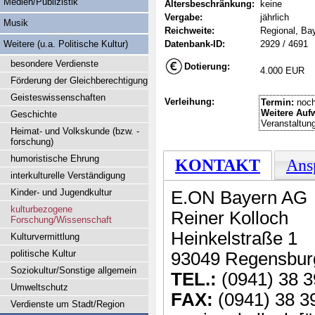
Medien/Publizistik
Altersbeschränkung:
keine
Vergabe:
jährlich
Musik
Reichweite:
Regional, Ba
Weitere (u.a. Politische Kultur)
Datenbank-ID:
2929 / 4691
besondere Verdienste
Dotierung:
4.000 EUR
Förderung der Gleichberechtigung
Geisteswissenschaften
Verleihung:
Termin:
noch
Weitere Auf
Geschichte
Veranstaltun
Heimat- und Volkskunde (bzw. -
forschung)
humoristische Ehrung
KONTAKT
Ans
interkulturelle Verständigung
Kinder- und Jugendkultur
E.ON Bayern AG
kulturbezogene
Reiner Kolloch
Forschung/Wissenschaft
Heinkelstraße 1
Kulturvermittlung
politische Kultur
93049 Regensbur
Soziokultur/Sonstige allgemein
TEL.:
(0941) 38 3
Umweltschutz
FAX:
(0941) 38 3
Verdienste um Stadt/Region