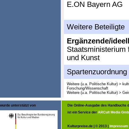
E.ON Bayern AG
Weitere Beteiligte
Ergänzende/ideell
Staatsministerium 
und Kunst
Spartenzuordnung
Weitere (u.a. Politische Kultur) > ku
Forschung/Wissenschaft
Weitere (u.a. Politische Kultur) > G
wurde unterstützt von
Die Online-Ausgabe des Handbuchs d
ist ein Service der
ARCult Media Gm
Kulturpreise.de | © 2013 |
Impressum