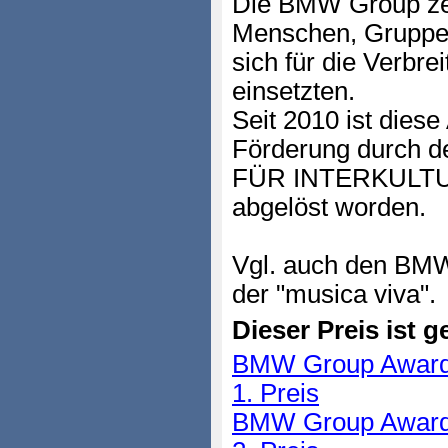
Die BMW Group ze
Menschen, Gruppen 
sich für die Verbre
einsetzten.
Seit 2010 ist dies
Förderung durc
FÜR INTERKULT
abgelöst worden.
Vgl. auch den 
der "musica viva".
Dieser Preis ist ge
BMW Group Award fü
1. Preis
BMW Group Award fü