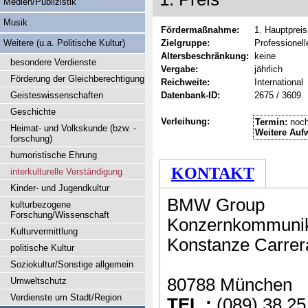
Medien/Publizistik
Musik
Fördermaßnahme:
1. Hauptpreis
Weitere (u.a. Politische Kultur)
Zielgruppe:
Professionell
Altersbeschränkung:
keine
besondere Verdienste
Vergabe:
jährlich
Förderung der Gleichberechtigung
Reichweite:
International
Geisteswissenschaften
Datenbank-ID:
2675 / 3609
Geschichte
Verleihung:
Termin:
noch
Heimat- und Volkskunde (bzw. -
Weitere Auf
forschung)
humoristische Ehrung
KONTAKT
interkulturelle Verständigung
Kinder- und Jugendkultur
BMW Group
kulturbezogene
Forschung/Wissenschaft
Konzernkommunika
Kulturvermittlung
Konstanze Carrer
politische Kultur
Soziokultur/Sonstige allgemein
80788 München
Umweltschutz
Verdienste um Stadt/Region
TEL.:
(089) 38 25