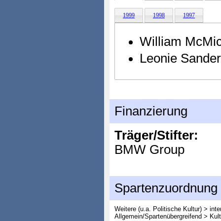
1999
1998
1997
William McMi
Leonie Sande
Finanzierung
Träger/Stifter:
BMW Group
Spartenzuordnung
Weitere (u.a. Politische Kultur) > int
Allgemein/Spartenübergreifend > Kult