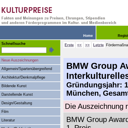
Home
Regis
Schnellsuche
Erste
<<
>>
Letzte
Fördermaßn
Neue Auszeichnungen
BMW Group Aw
Allgemein/Spartenübergreifend
Interkulturell
Architektur/Denkmalpflege
Gründungsjahr: 19
Bildende Kunst
München, Gesamt
Darstellende Kunst
Design/Gestaltung
Die Auszeichnung r
Film
BMW Group Award fü
Literatur
1. Preis