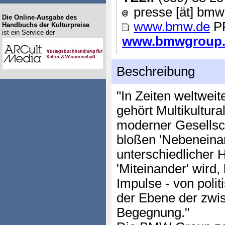
presse [ät] bmw
Die Online-Ausgabe des
www.bmw.de
P
Handbuchs der Kulturpreise
ist ein Service der
www.bmwgroup.co
Beschreibung
"In Zeiten weltwei
gehört Multikultural
moderner Gesellsc
bloßen 'Nebeneina
unterschiedlicher H
'Miteinander' wird,
Impulse - von polit
der Ebene der zwi
Begegnung."