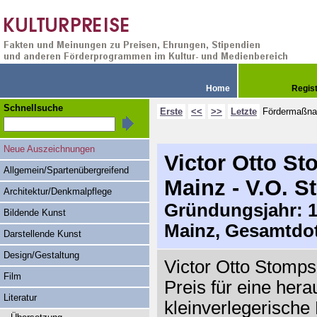
Home
Regis
Schnellsuche
Erste
<<
>>
Letzte
Fördermaßn
Neue Auszeichnungen
Victor Otto St
Allgemein/Spartenübergreifend
Mainz - V.O. S
Architektur/Denkmalpflege
Gründungsjahr: 19
Bildende Kunst
Mainz, Gesamtdot
Darstellende Kunst
Design/Gestaltung
Victor Otto Stomps
Film
Preis für eine her
Literatur
kleinverlegerische