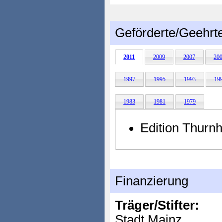
Geförderte/Geehrt
2011
2009
2007
20
1997
1995
1993
19
1983
1981
1979
Edition Thurnh
Finanzierung
Träger/Stifter:
Stadt Mainz