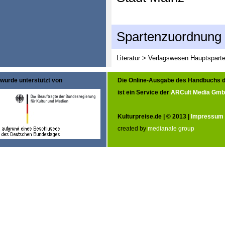
Spartenzuordnung
Literatur > Verlagswesen
Hauptspart
wurde unterstützt von
Die Online-Ausgabe des Handbuchs d
ist ein Service der
ARCult Media Gm
Kulturpreise.de | © 2013 |
Impressum
created by
medianale group