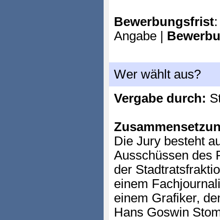
Bewerbungsfrist
:
Angabe |
Bewerbu
Wer wählt aus?
Vergabe durch:
St
Zusammensetzun
Die Jury besteht a
Ausschüssen des R
der Stadtratsfrakti
einem Fachjournalis
einem Grafiker, d
Hans Goswin Stom