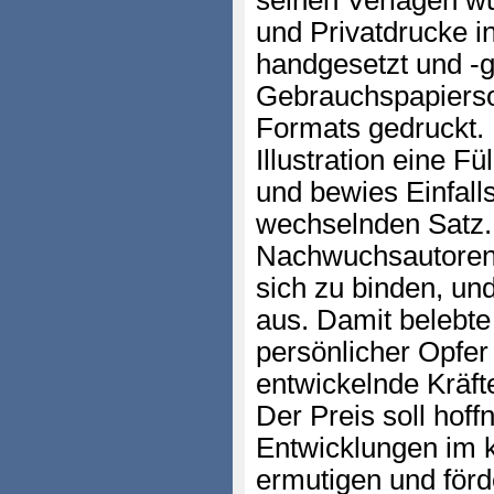
seinen Verlagen wu
und Privatdrucke i
handgesetzt und -
Gebrauchspapierso
Formats gedruckt. 
Illustration eine F
und bewies Einfall
wechselnden Satz.
Nachwuchsautoren,
sich zu binden, un
aus. Damit belebte
persönlicher Opfer
entwickelnde Kräfte
Der Preis soll hof
Entwicklungen im k
ermutigen und förd