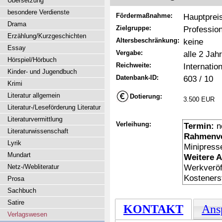
Übersetzung
besondere Verdienste
Fördermaßnahme:
Hauptprei
Drama
Zielgruppe:
Profession
Erzählung/Kurzgeschichten
Altersbeschränkung:
keine
Essay
Vergabe:
alle 2 Jah
Hörspiel/Hörbuch
Reichweite:
Internation
Kinder- und Jugendbuch
Datenbank-ID:
603 / 10
Krimi
Literatur allgemein
Dotierung:
3.500 EUR
Literatur-/Leseförderung Literatur
Literaturvermittlung
Verleihung:
Termin:
n
Literaturwissenschaft
Rahmenve
Lyrik
Minipres
Mundart
Weitere 
Werkveröff
Netz-/Webliteratur
Kosteners
Prosa
Sachbuch
Satire
KONTAKT
Ans
Verlagswesen