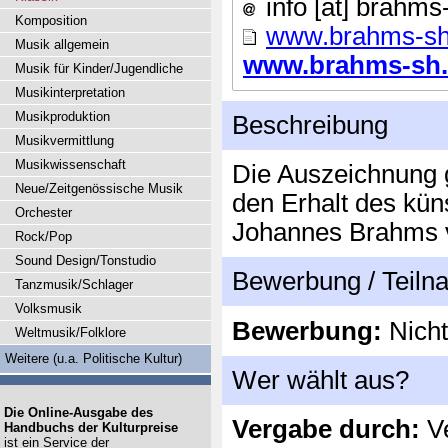
info [ät] brahms
Komposition
www.brahms-sh
Musik allgemein
www.brahms-sh.d
Musik für Kinder/Jugendliche
Musikinterpretation
Musikproduktion
Beschreibung
Musikvermittlung
Musikwissenschaft
Die Auszeichnung g
Neue/Zeitgenössische Musik
den Erhalt des kün
Orchester
Johannes Brahms v
Rock/Pop
Sound Design/Tonstudio
Bewerbung / Teil
Tanzmusik/Schlager
Volksmusik
Bewerbung:
Nicht
Weltmusik/Folklore
Weitere (u.a. Politische Kultur)
Wer wählt aus?
Die Online-Ausgabe des
Vergabe durch:
Ve
Handbuchs der Kulturpreise
ist ein Service der