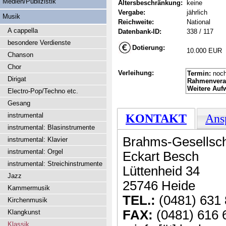
Medien/Publizistik
Altersbeschränkung:
keine
Vergabe:
jährlich
Musik
Reichweite:
National
A cappella
Datenbank-ID:
338 / 117
besondere Verdienste
Dotierung:
10.000 EUR
Chanson
Chor
Verleihung:
Termin:
noch
Dirigat
Rahmenvera
Weitere Auf
Electro-Pop/Techno etc.
Gesang
instrumental
KONTAKT
Ans
instrumental: Blasinstrumente
Brahms-Gesellscha
instrumental: Klavier
instrumental: Orgel
Eckart Besch
instrumental: Streichinstrumente
Lüttenheid 34
Jazz
25746 Heide
Kammermusik
TEL.:
(0481) 631
Kirchenmusik
FAX:
(0481) 616 
Klangkunst
Klassik