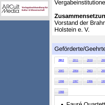
Vergabeinstitution
Zusammensetzun
Vorstand der Brah
Holstein e. V.
Geförderte/Geehrt
2012
2011
2010
20
2005
2004
2003
20
1998
1997
1996
19
1988
Fauré Quartet