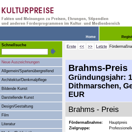
Home
Regis
Schnellsuche
Erste
<<
>>
Letzte
Fördermaßn
Neue Auszeichnungen
Brahms-Preis
Allgemein/Spartenübergreifend
Gründungsjahr: 19
Architektur/Denkmalpflege
Dithmarschen, Ge
Bildende Kunst
EUR
Darstellende Kunst
Design/Gestaltung
Brahms - Preis
Film
Fördermaßnahme:
Hauptpreis
Literatur
Zielgruppe:
Professionell