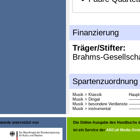
Finanzierung
Träger/Stifter:
Brahms-Gesellschaf
Spartenzuordnung
Musik > Klassik
Haupt
Musik > Dirigat
---------
Musik > besondere Verdienste
---------
Musik > instrumental
---------
wurde unterstützt von
Die Online-Ausgabe des Handbuchs d
ist ein Service der
ARCult Media Gm