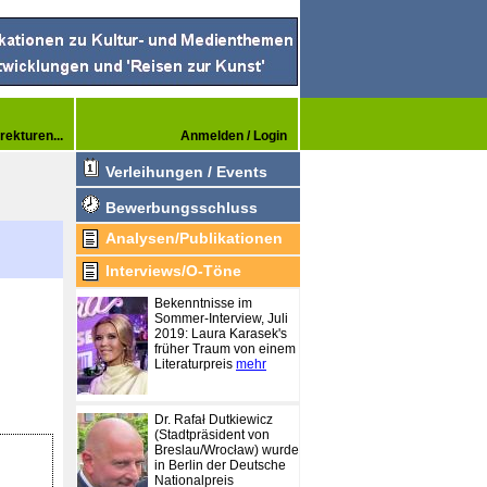
rekturen...
Anmelden / Login
Verleihungen / Events
Bewerbungsschluss
Analysen/Publikationen
Interviews/O-Töne
Bekenntnisse im
Sommer-Interview, Juli
2019: Laura Karasek's
früher Traum von einem
Literaturpreis
mehr
Dr. Rafał Dutkiewicz
(Stadtpräsident von
Breslau/Wrocław) wurde
in Berlin der Deutsche
Nationalpreis