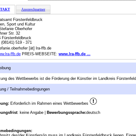
TAKT
Ansprechpartner
atsamt Fürstenfeldbruck
en, Sport und Kultur
Stefanie Oberhofer
ner Str. 32
 Fürstenfeldbruck
:
(08141) 519 - 371
fanie.oberhofer [ät] lra-ffb.de
w.lra-ffb.de
PREIS-WEBSEITE:
www.lra-ffb.de ...
eibung
zung des Wettbewerbs ist die Förderung der Künstler im Landkreis Fürstenfel
ung / Teilnahmebedingungen
bung:
Erforderlich im Rahmen eines Wettbewerbes
ungsfrist
: keine Angabe |
Bewerbungssprache:
deutsch
hmebedingungen:
nsitz des/der Künstlers/in muss im Landkreis Fürstenfeldbruck liegen. Einge