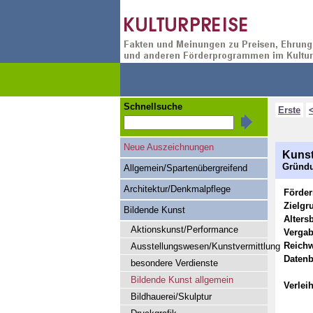
Schnellsuche
Erste
Neue Auszeichnungen
Kunst
Gründu
Allgemein/Spartenübergreifend
Architektur/Denkmalpflege
Förde
Zielgr
Bildende Kunst
Alters
Aktionskunst/Performance
Vergab
Reichw
Ausstellungswesen/Kunstvermittlung
Datenb
besondere Verdienste
Bildende Kunst allgemein
Verlei
Bildhauerei/Skulptur