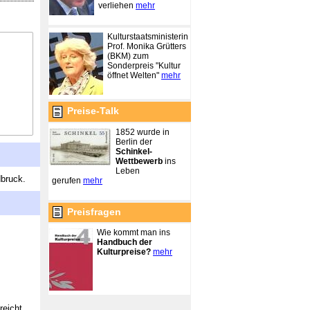
verliehen
mehr
Kulturstaatsministerin
Prof. Monika Grütters
(BKM) zum
Sonderpreis "Kultur
öffnet Welten"
mehr
Preise-Talk
1852 wurde in
Berlin der
Schinkel-
Wettbewerb
ins
Leben
dbruck.
gerufen
mehr
Preisfragen
Wie kommt man ins
Handbuch der
Kulturpreise?
mehr
reicht