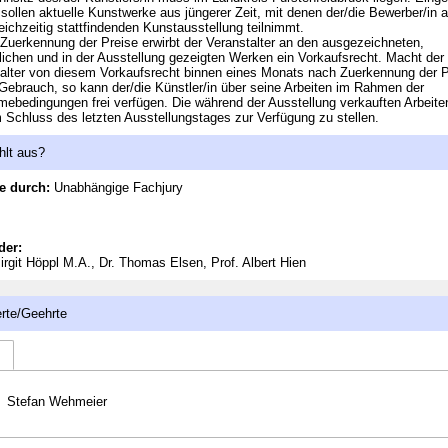
sollen aktuelle Kunstwerke aus jüngerer Zeit, mit denen der/die Bewerber/in 
leichzeitig stattfindenden Kunstausstellung teilnimmt.
 Zuerkennung der Preise erwirbt der Veranstalter an den ausgezeichneten,
lichen und in der Ausstellung gezeigten Werken ein Vorkaufsrecht. Macht der
alter von diesem Vorkaufsrecht binnen eines Monats nach Zuerkennung der P
Gebrauch, so kann der/die Künstler/in über seine Arbeiten im Rahmen der
mebedingungen frei verfügen. Die während der Ausstellung verkauften Arbeite
 Schluss des letzten Ausstellungstages zur Verfügung zu stellen.
hlt aus?
e durch:
Unabhängige Fachjury
der:
rgit Höppl M.A., Dr. Thomas Elsen, Prof. Albert Hien
rte/Geehrte
Stefan Wehmeier