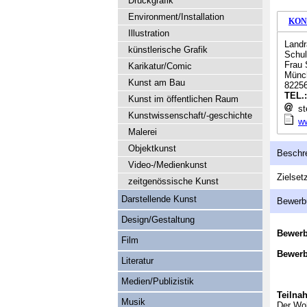
Druckgrafik
Environment/Installation
KON
Illustration
Landr
künstlerische Grafik
Schul
Frau 
Karikatur/Comic
Münch
Kunst am Bau
82256
TEL.
Kunst im öffentlichen Raum
ste
Kunstwissenschaft/-geschichte
ww
Malerei
Objektkunst
Beschr
Video-/Medienkunst
Zielset
zeitgenössische Kunst
Darstellende Kunst
Bewerb
Design/Gestaltung
Bewer
Film
Bewerb
Literatur
Medien/Publizistik
Teilna
Musik
Der Woh