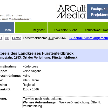
Home
Register
Erweiterte Suche
Fehlt etwas? Kor
<<
>>
Letzte
Fördermaßnahme
410
von
666
|
Bildende Kunst allgemein
preis des Landkreises Fürstenfeldbruck
ngsjahr: 1983, Ort der Verleihung: Fürstenfeldbruck
rmaßnahme:
Förderpreis
uppe:
keine Angabe
beschränkung:
keine
e:
alle 2 Jahre
eite:
Regional
ank-ID:
1155 / 1646
hung:
Termin:
noch nicht bekannt.
Weitere Aufwendungen:
Werkveröffentlichung, Öffentl.
Veranstaltung