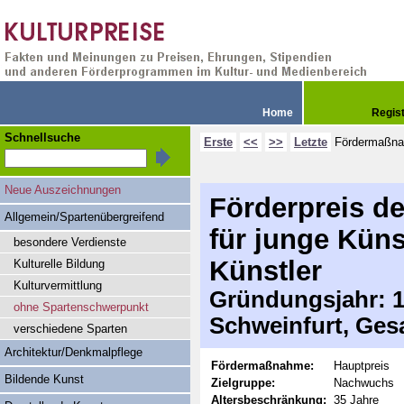
Home
Regis
Schnellsuche
Erste
<<
>>
Letzte
Fördermaßn
Neue Auszeichnungen
Förderpreis de
Allgemein/Spartenübergreifend
für junge Küns
besondere Verdienste
Künstler
Kulturelle Bildung
Kulturvermittlung
Gründungsjahr: 19
ohne Spartenschwerpunkt
Schweinfurt, Ges
verschiedene Sparten
Architektur/Denkmalpflege
Fördermaßnahme:
Hauptpreis
Bildende Kunst
Zielgruppe:
Nachwuchs
Altersbeschränkung:
35 Jahre