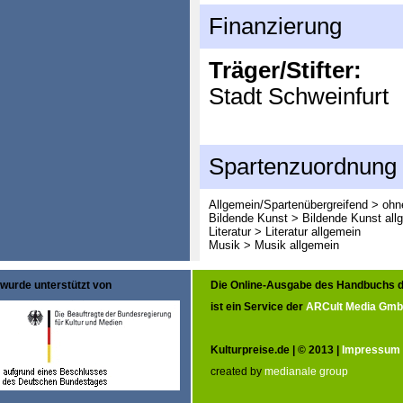
Finanzierung
Träger/Stifter:
Stadt Schweinfurt
Spartenzuordnung
Allgemein/Spartenübergreifend > oh
Bildende Kunst > Bildende Kunst all
Literatur > Literatur allgemein
Musik > Musik allgemein
wurde unterstützt von
Die Online-Ausgabe des Handbuchs d
ist ein Service der
ARCult Media Gm
Kulturpreise.de | © 2013 |
Impressum
created by
medianale group