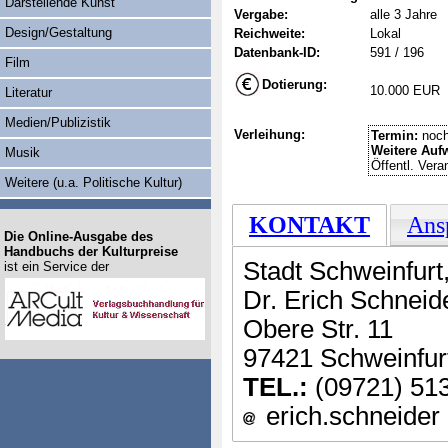
Darstellende Kunst
Vergabe:
alle 3 Jahre
Design/Gestaltung
Reichweite:
Lokal
Datenbank-ID:
591 / 196
Film
Dotierung:
10.000 EUR
Literatur
Medien/Publizistik
Verleihung:
Termin:
noch
Weitere Auf
Musik
Öffentl. Vera
Weitere (u.a. Politische Kultur)
KONTAKT
Ans
Die Online-Ausgabe des
Handbuchs der Kulturpreise
Stadt Schweinfurt
ist ein Service der
Dr. Erich Schneid
Obere Str. 11
97421 Schweinfur
TEL.:
(09721) 51
erich.schneider 