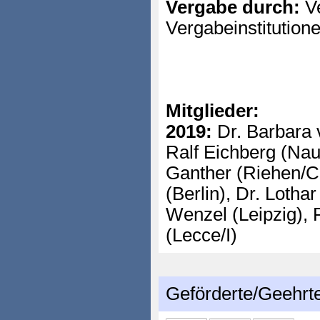
Vergabe durch:
Ve
Vergabeinstitution
Mitglieder:
2019:
Dr. Barbara 
Ralf Eichberg (Na
Ganther (Riehen/C
(Berlin), Dr. Lotha
Wenzel (Leipzig), P
(Lecce/I)
Geförderte/Geehrt