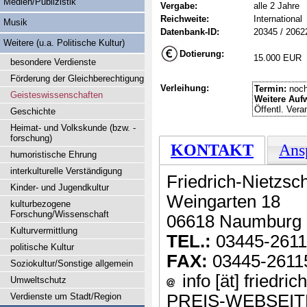
Medien/Publizistik
Vergabe:
alle 2 Jahre
Reichweite:
International
Musik
Datenbank-ID:
20345 / 2062
Weitere (u.a. Politische Kultur)
Dotierung:
15.000 EUR
besondere Verdienste
Förderung der Gleichberechtigung
Verleihung:
Termin:
noch
Geisteswissenschaften
Weitere Auf
Öffentl. Vera
Geschichte
Heimat- und Volkskunde (bzw. -
forschung)
KONTAKT
Ans
humoristische Ehrung
interkulturelle Verständigung
Friedrich-Nietzsch
Kinder- und Jugendkultur
Weingarten 18
kulturbezogene
Forschung/Wissenschaft
06618 Naumburg
Kulturvermittlung
TEL.:
03445-261
politische Kultur
FAX:
03445-2611
Soziokultur/Sonstige allgemein
info [ät] friedri
Umweltschutz
Verdienste um Stadt/Region
PREIS-WEBSEIT