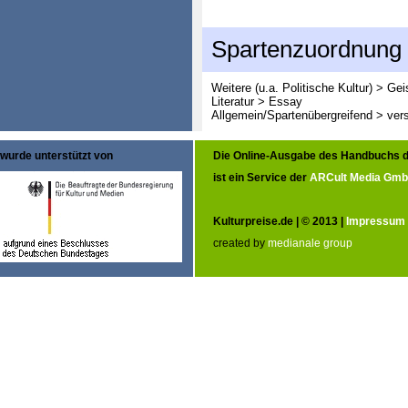
Spartenzuordnung
Weitere (u.a. Politische Kultur) > G
Literatur > Essay
Allgemein/Spartenübergreifend > ver
wurde unterstützt von
Die Online-Ausgabe des Handbuchs d
ist ein Service der
ARCult Media Gm
Kulturpreise.de | © 2013 |
Impressum
created by
medianale group