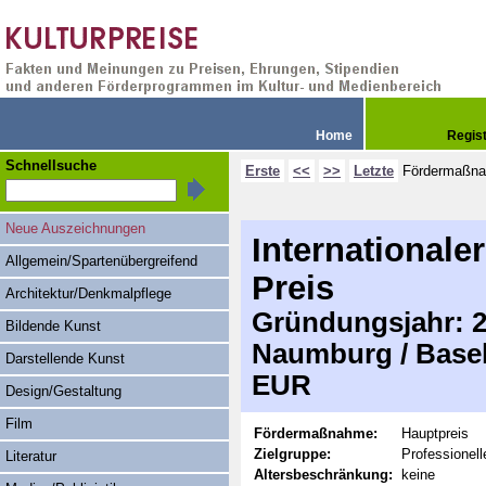
Home
Regis
Schnellsuche
Erste
<<
>>
Letzte
Fördermaßn
Neue Auszeichnungen
Internationale
Allgemein/Spartenübergreifend
Preis
Architektur/Denkmalpflege
Gründungsjahr: 20
Bildende Kunst
Naumburg / Basel
Darstellende Kunst
EUR
Design/Gestaltung
Film
Fördermaßnahme:
Hauptpreis
Zielgruppe:
Professionell
Literatur
Altersbeschränkung:
keine