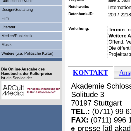
alle 2 Jah
Darstellende Kunst
Reichweite:
Internation
Design/Gestaltung
Datenbank-ID:
209 / 2218
Film
Literatur
Verleihung:
Termin:
n
Weitere 
Medien/Publizistik
Öffentl. 
Musik
Die öffent
Weitere (u.a. Politische Kultur)
Projektarbe
Die Online-Ausgabe des
KONTAKT
Ans
Handbuchs der Kulturpreise
ist ein Service der
Akademie Schloss
Solitude 3
70197 Stuttgart
TEL.:
(0711) 99 6
FAX:
(0711) 996 
presse [ät] akad