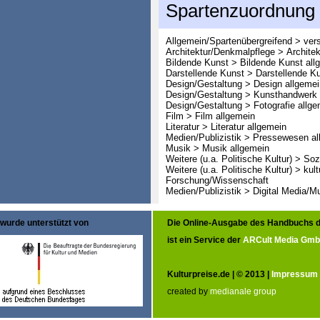
Spartenzuordnung
Allgemein/Spartenübergreifend > ver
Architektur/Denkmalpflege > Architek
Bildende Kunst > Bildende Kunst all
Darstellende Kunst > Darstellende K
Design/Gestaltung > Design allgemei
Design/Gestaltung > Kunsthandwerk 
Design/Gestaltung > Fotografie allge
Film > Film allgemein
Literatur > Literatur allgemein
Medien/Publizistik > Pressewesen al
Musik > Musik allgemein
Weitere (u.a. Politische Kultur) > So
Weitere (u.a. Politische Kultur) > ku
Forschung/Wissenschaft
Medien/Publizistik > Digital Media/M
wurde unterstützt von
Die Online-Ausgabe des Handbuchs d
ist ein Service der
ARCult Media Gm
Kulturpreise.de | © 2013 |
Impressum
created by
medianale group