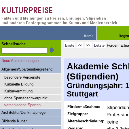
Home
Regis
Schnellsuche
Erste
<<
>>
Letzte
Fördermaßn
Neue Auszeichnungen
Akademie Schl
Allgemein/Spartenübergreifend
(Stipendien)
besondere Verdienste
Gründungsjahr: 19
Kulturelle Bildung
Kulturvermittlung
Stuttgart
ohne Spartenschwerpunkt
verschiedene Sparten
Fördermaßnahme:
Stipendiu
Architektur/Denkmalpflege
Zielgruppe:
Professio
Bildende Kunst
Altersbeschränkung:
keine
Vergabe: