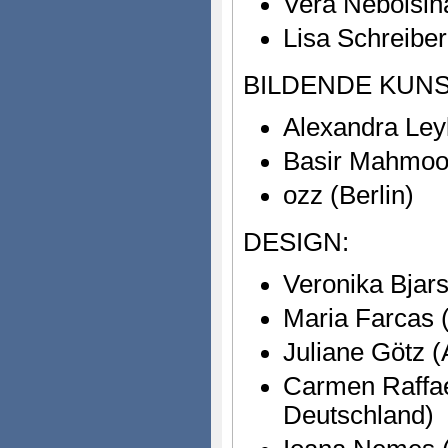
Vera Nebolsin
Lisa Schreibe
BILDENDE KUNS
Alexandra Leyk
Basir Mahmood
ozz (Berlin)
DESIGN:
Veronika Bjar
Maria Farcas 
Juliane Götz (
Carmen Raffael
Deutschland)