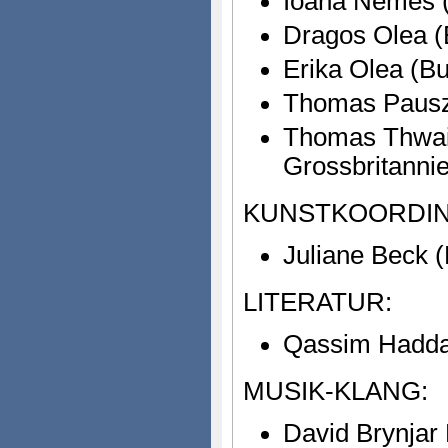
Ioana Nemes (
Dragos Olea (
Erika Olea (B
Thomas Pausz 
Thomas Thwait
Grossbritanni
KUNSTKOORDIN
Juliane Beck (
LITERATUR:
Qassim Hadda
MUSIK-KLANG:
David Brynjar