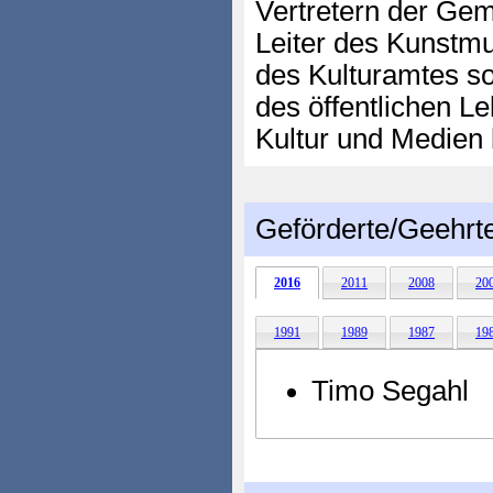
Vertretern der Gem
Leiter des Kunstmu
des Kulturamtes so
des öffentlichen L
Kultur und Medien
Geförderte/Geehrt
2016
2011
2008
20
1991
1989
1987
19
Timo Segahl