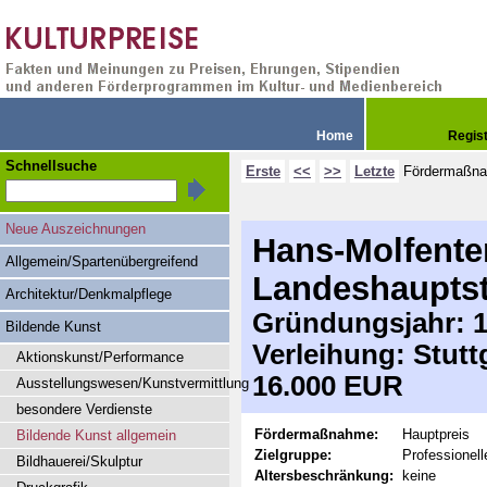
Home
Regis
Schnellsuche
Erste
<<
>>
Letzte
Fördermaßn
Neue Auszeichnungen
Hans-Molfenter
Allgemein/Spartenübergreifend
Landeshauptst
Architektur/Denkmalpflege
Gründungsjahr: 1
Bildende Kunst
Verleihung: Stutt
Aktionskunst/Performance
16.000 EUR
Ausstellungswesen/Kunstvermittlung
besondere Verdienste
Fördermaßnahme:
Hauptpreis
Bildende Kunst allgemein
Zielgruppe:
Professionell
Bildhauerei/Skulptur
Altersbeschränkung:
keine