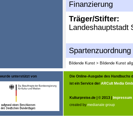
Finanzierung
Träger/Stifter:
Landeshauptstadt S
Spartenzuordnung
Bildende Kunst > Bildende Kunst all
wurde unterstützt von
Die Online-Ausgabe des Handbuchs d
ist ein Service der
ARCult Media Gm
Kulturpreise.de | © 2013 |
Impressum
created by
medianale group