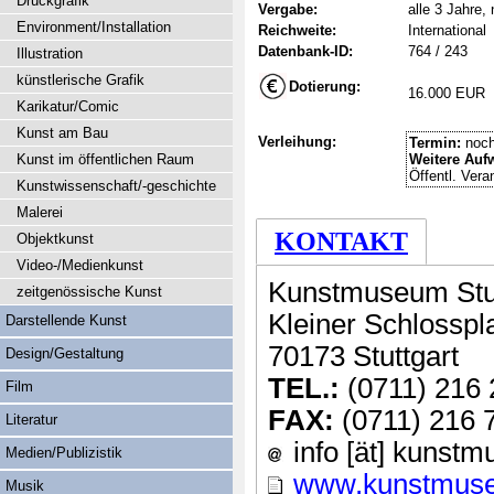
Druckgrafik
Vergabe:
alle 3 Jahre, 
Environment/Installation
Reichweite:
International
Datenbank-ID:
764 / 243
Illustration
künstlerische Grafik
Dotierung:
16.000 EUR
Karikatur/Comic
Kunst am Bau
Verleihung:
Termin:
noch
Kunst im öffentlichen Raum
Weitere Auf
Öffentl. Vera
Kunstwissenschaft/-geschichte
Malerei
KONTAKT
Objektkunst
Video-/Medienkunst
Kunstmuseum Stut
zeitgenössische Kunst
Kleiner Schlosspl
Darstellende Kunst
70173 Stuttgart
Design/Gestaltung
TEL.:
(0711) 216 
Film
FAX:
(0711) 216 
Literatur
info [ät] kunstm
Medien/Publizistik
www.kunstmuseu
Musik